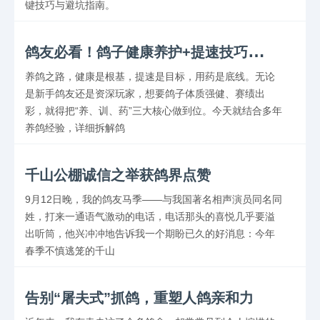
键技巧与避坑指南。
鸽
友必看！鸽子健康养护+提速技巧全攻略
养鸽之路，健康是根基，提速是目标，用药是底线。无论
是新手鸽友还是资深玩家，想要鸽子体质强健、赛绩出
彩，就得把“养、训、药”三大核心做到位。今天就结合多年
养鸽经验，详细拆解鸽
千山公棚诚信之举获鸽界点赞
9月12日晚，我的鸽友马季——与我国著名相声演员同名同
姓，打来一通语气激动的电话，电话那头的喜悦几乎要溢
出听筒，他兴冲冲地告诉我一个期盼已久的好消息：今年
春季不慎逃笼的千山
告别“屠夫式”抓鸽，重塑人鸽亲和力