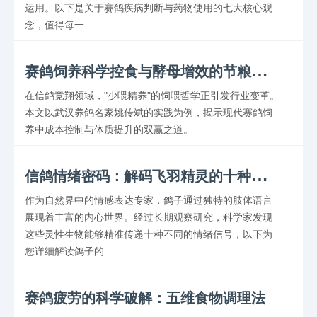
运用。以下是关于赛鸽疾病判断与药物使用的七大核心观
念，值得每一
赛
鸽饲养科学控食与酵母增效的节粮秘笈
在信鸽竞翔领域，"少喂精养"的饲喂哲学正引发行业变革。
本文以武汉养鸽名家姚传斌的实践为例，揭示现代赛鸽饲
养中成本控制与体质提升的双赢之道。
信
鸽情绪密码：解码飞羽精灵的十种情感语言
作为自然界中的情感表达专家，鸽子通过独特的肢体语言
展现着丰富的内心世界。经过长期观察研究，科学家发现
这些灵性生物能够精准传递十种不同的情绪信号，以下为
您详细解读鸽子的
赛鸽疲劳的科学破解：五维食物调理法