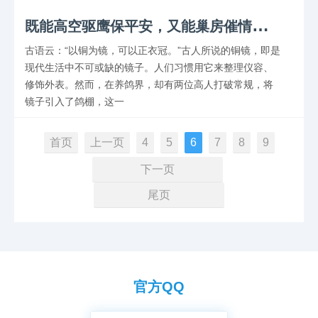
既
能高空驱鹰保平安，又能巢房催情助繁育
古语云：“以铜为镜，可以正衣冠。”古人所说的铜镜，即是
现代生活中不可或缺的镜子。人们习惯用它来整理仪容、
修饰外表。然而，在养鸽界，却有两位高人打破常规，将
镜子引入了鸽棚，这一
首页
上一页
4
5
6
7
8
9
下一页
尾页
官方QQ