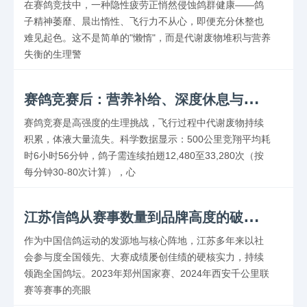
在赛鸽竞技中，一种隐性疲劳正悄然侵蚀鸽群健康——鸽
子精神萎靡、晨出惰性、飞行力不从心，即便充分休整也
难见起色。这不是简单的"懒惰"，而是代谢废物堆积与营养
失衡的生理警
赛
鸽竞赛后：营养补给、深度休息与疾病防控
赛鸽竞赛是高强度的生理挑战，飞行过程中代谢废物持续
积累，体液大量流失。科学数据显示：500公里竞翔平均耗
时6小时56分钟，鸽子需连续拍翅12,480至33,280次（按
每分钟30-80次计算），心
江
苏信鸽从赛事数量到品牌高度的破局之道
作为中国信鸽运动的发源地与核心阵地，江苏多年来以社
会参与度全国领先、大赛成绩屡创佳绩的硬核实力，持续
领跑全国鸽坛。2023年郑州国家赛、2024年西安千公里联
赛等赛事的亮眼