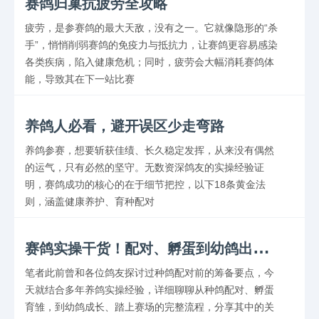
赛鸽归巢抗疲劳全攻略
疲劳，是参赛鸽的最大天敌，没有之一。它就像隐形的“杀
手”，悄悄削弱赛鸽的免疫力与抵抗力，让赛鸽更容易感染
各类疾病，陷入健康危机；同时，疲劳会大幅消耗赛鸽体
能，导致其在下一站比赛
养鸽人必看，避开误区少走弯路
养鸽参赛，想要斩获佳绩、长久稳定发挥，从来没有偶然
的运气，只有必然的坚守。无数资深鸽友的实操经验证
明，赛鸽成功的核心的在于细节把控，以下18条黄金法
则，涵盖健康养护、育种配对
赛
鸽实操干货！配对、孵蛋到幼鸽出赛全流程
笔者此前曾和各位鸽友探讨过种鸽配对前的筹备要点，今
天就结合多年养鸽实操经验，详细聊聊从种鸽配对、孵蛋
育雏，到幼鸽成长、踏上赛场的完整流程，分享其中的关