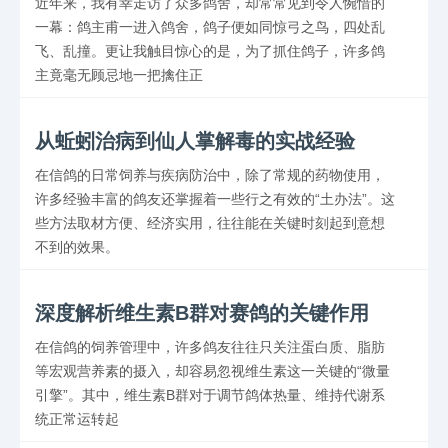
近年来，我有幸走访了众多鸽舍，却常常见到令人惋惜的
一幕：鸽主甫一进入鸽舍，鸽子便如同惊弓之鸟，四处乱
飞、乱撞。更让我触目惊心的是，为了抓住鸽子，许多鸽
主竟毫无顾忌地一把擒住正
从蚯蚓治病到仙人掌解毒的实战经验
在信鸽的日常饲养与疾病防治中，除了常规的药物使用，
许多经验丰富的鸽友还掌握着一些行之有效的“土办法”。这
些方法取材方便、经济实用，往往能在关键时刻起到意想
不到的效果。
深度解析维生素B群对赛鸽的关键作用
在信鸽的饲养管理中，许多鸽友往往只关注蛋白质、脂肪
等宏观营养素的摄入，却容易忽视维生素这一关键的“微量
引擎”。其中，维生素B群对于调节鸽体热量、维持代谢系
统正常运转起