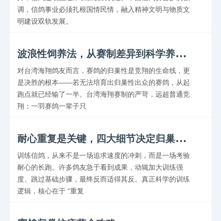
调，信鸽事业必须扎根国情民情，融入精神文明与物质文
明建设双轨发展。
波
浪性饲养法，从赛制差异到科学养鸽实操
对台湾海翔鸽友而言，赛鸽的归巢性是竞翔的生命线，更
是决胜的根本——若无法培育出归巢性出众的赛鸽，从起
跑点就已经输了一半。台湾海翔赛制的严苛，远超普通竞
翔：一羽赛鸽一辈子只
耐
心重复是关键，四大细节决定归巢效率
训练信鸽，从来不是一场追求速度的冲刺，而是一场考验
耐心的长跑。许多鸽友急于看到成果，动辄加大训练强
度、跳过基础步骤，最终反而适得其反。真正科学的训练
逻辑，核心在于 “重复