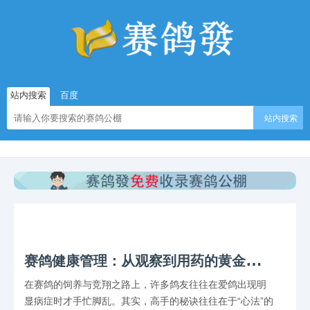
站内搜索
百度
站内搜索
赛
鸽健康管理：从观察到用药的黄金法则
在赛鸽的饲养与竞翔之路上，许多鸽友往往在爱鸽出现明
显病症时才手忙脚乱。其实，高手的秘诀往往在于“心法”的