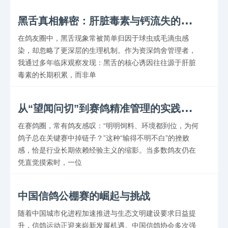
黑
舌真相解密：肝脏毒素与钙流失的双重危机
在鸽友圈中，黑舌现象常被简单归因于球虫或毛滴虫感
染，却忽略了更深层的生理机制。作为资深鸽舍管理者，
我通过多年临床观察发现：黑舌的核心诱因往往源于肝脏
毒素的长期积累，而非单
从
“望闻问切”到赛鸽精准管理的实践之路
在赛鸽圈，常有鸽友感叹：“明明饲料、环境都到位，为何
鸽子总在关键赛中掉链子？”这种“输得不明不白”的挫败
感，恰是行业长期依赖经验主义的缩影。当多数鸽友仍在
凭直觉摸索时，一位
中国信鸽公棚赛的崛起与挑战
随着中国城市化进程加速推进与生态文明建设要求日益提
升，信鸽运动正迎来崭新发展机遇。中国信鸽协会多次强