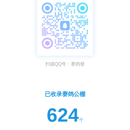
扫描QQ号：赛鸽發
已收录赛鸽公棚
624
个