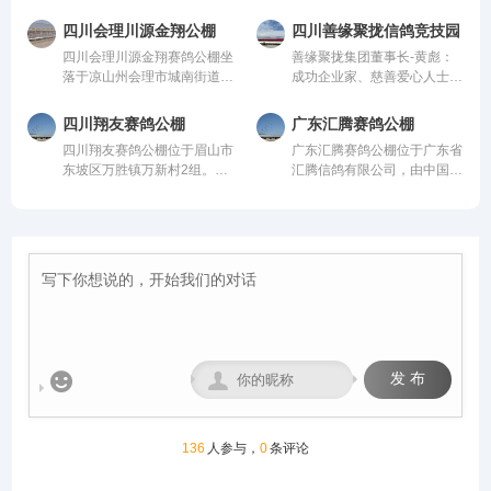
10公里玉溪曲陀关检测站
润、地势开阔，得天独厚的训
米，高15米，可容纳20000多
20000多羽赛鸽。从配件设施
内，总占地面积36000平方，
赛环境，是专为广大鸽友打造
羽赛鸽。从配件设施到饲养团
到饲养团队，均达到业内领先
四川会理川源金翔公棚
四川善缘聚拢信鸽竞技园
鸽棚总长168米，高19.8米，
的专业赛鸽竞技平台。公棚总
队，均达到业内领先水平，为
水平，为广大鸽友创造一个心
四川会理川源金翔赛鸽公棚坐
善缘聚拢集团董事长-黄彪：
宽26米；晒棚宽6米，赛鸽用
占地面积70余亩，主棚长218
广大鸽友创造一个心神向往的
神向往的赛鸽净地。
落于凉山州会理市城南街道五
成功企业家、慈善爱心人士、
餐区宽8米，赛鸽休息区39
米、宽28米，可容纳赛鸽2.5
赛鸽净地。
官屯，地处海拔1600米的天
信鸽爱好者，曾获评“四川脱
间，每间为12米*4.6米，可容
万羽左右，棚内设有休息区、
然氧吧，距城区仅4公里，
贫攻坚先进个人”。旗下拥有
纳赛鸽24000羽，园区规模位
喂食区和赛飞活动区等。
四川翔友赛鸽公棚
广东汇腾赛鸽公棚
108国道直达，交通便捷。公
新材料能源、 医疗健康、养
列云南省前列。
四川翔友赛鸽公棚位于眉山市
广东汇腾赛鸽公棚位于广东省
棚周边无高压线遮挡，视野开
生酒业、信鸽竞技为核心板块
东坡区万胜镇万新村2组。气
汇腾信鸽有限公司，由中国信
阔、生态优越，是赛鸽饲养、
的多元化控股企业。始终坚
候温润、视野开阔的优质赛鸽
鸽协会监管。该公棚以国际、
训飞与竞赛的理想之地。致力
持“绿色、科技、共享、慈
竞技核心区域。交通便捷通
国内先进、科学合理的设计方
打造西南地区赛鸽标杆品牌。
善”的发展理念。控股多家实
达，周边无高大建筑与污染
案进行建设，采用一体化钢架
体公司，资金实力雄厚，为广
源，空气洁净、地势平缓，得
结构，公棚长200米，宽28
大鸽友竞翔比赛坐拥强大后
天独厚的自然环境为赛鸽生
米，高15米，可容纳20000多
盾！
长、训养与竞翔提供了理想场
羽赛鸽。从配件设施到饲养团
地，是集赛鸽养殖、专业训
队，均达到业内领先水平，为
练、赛事举办于一体的现代化
广大鸽友创造一个心神向往的
专业公棚。公棚总占地12000
赛鸽净地。
多平方米。公棚一字型排列，


发 布
能容纳一万五千余羽的赛鸽。
赛事运营坚守“公平、公正、
公开”核心原则，打造黄金赛
线，规划多关阶梯式竞赛体
136
人参与，
0
条评论
系，覆盖200公里至500公里
不同竞翔距离，满足各类参赛