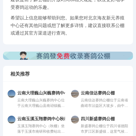
受赛鸽运动的乐趣。
希望以上信息能够帮助到您。如果您对北京海友新元养殖
中心还有其他问题或想了解更多详情，建议直接联系公棚
或通过其官方渠道进行查询。
相关推荐
云南大理巍山兴巍赛鸽中心
云南信达赛鸽公棚
云南大理巍山兴巍赛鸽中心位
云南信达赛鸽公棚位于云南省
于云南大理巍山县南诏镇巍山
曲靖市沾益区大坡乡，由中国
县现代农业科技园，由中国信
信鸽协会监管。该公棚以国
鸽协会监管。该公棚以国际、
际、国内先进、科学合理的设
云南玉溪玉翔赛鸽中心秋棚
四川新盛赛鸽公棚
国内先进、科学合理的设计方
计方案进行建设，采用一体化
玉溪玉翔赛鸽中心（秋棚）坐
新盛赛鸽公棚位于四川省德阳
案进行建设，采用一体化钢架
钢架结构，公棚长200米，宽
落于玉溪市南研和收费站出口
市罗江区新盛镇，这里气候温
结构，公棚长200米，宽28
28米，高15米，可容纳