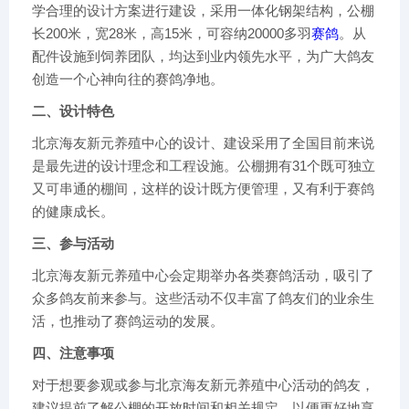
学合理的设计方案进行建设，采用一体化钢架结构，公棚
长200米，宽28米，高15米，可容纳20000多羽
赛鸽
。从
配件设施到饲养团队，均达到业内领先水平，为广大鸽友
创造一个心神向往的赛鸽净地。
二、设计特色
北京海友新元养殖中心的设计、建设采用了全国目前来说
是最先进的设计理念和工程设施。公棚拥有31个既可独立
又可串通的棚间，这样的设计既方便管理，又有利于赛鸽
的健康成长。
三、参与活动
北京海友新元养殖中心会定期举办各类赛鸽活动，吸引了
众多鸽友前来参与。这些活动不仅丰富了鸽友们的业余生
活，也推动了赛鸽运动的发展。
四、注意事项
对于想要参观或参与北京海友新元养殖中心活动的鸽友，
建议提前了解公棚的开放时间和相关规定，以便更好地享