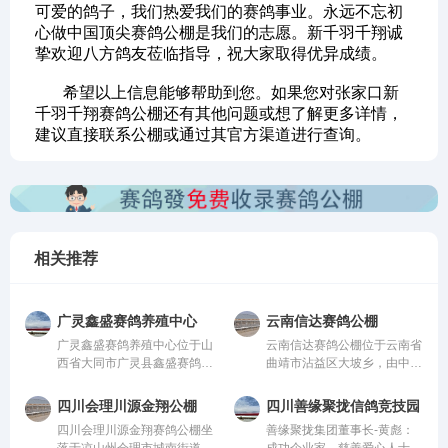
可爱的鸽子，我们热爱我们的赛鸽事业。永远不忘初
心做中国顶尖赛鸽公棚是我们的志愿。新千羽千翔诚
挚欢迎八方鸽友莅临指导，祝大家取得优异成绩。
希望以上信息能够帮助到您。如果您对张家口新
千羽千翔赛鸽公棚还有其他问题或想了解更多详情，
建议直接联系公棚或通过其官方渠道进行查询。
相关推荐
广灵鑫盛赛鸽养殖中心
云南信达赛鸽公棚
广灵鑫盛赛鸽养殖中心位于山
云南信达赛鸽公棚位于云南省
西省大同市广灵县鑫盛赛鸽养
曲靖市沾益区大坡乡，由中国
殖中心，由中国信鸽协会监
信鸽协会监管。该公棚以国
管。该公棚以国际、国内先
际、国内先进、科学合理的设
四川会理川源金翔公棚
四川善缘聚拢信鸽竞技园
进、科学合理的设计方案进行
计方案进行建设，采用一体化
四川会理川源金翔赛鸽公棚坐
善缘聚拢集团董事长-黄彪：
建设，采用一体化钢架结构，
钢架结构，公棚长200米，宽
落于凉山州会理市城南街道五
成功企业家、慈善爱心人士、