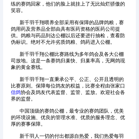
练的赛鸽回家，他们的脸上就挂上了无比灿烂骄傲的
笑容。
新千羽千翔喂养全部采用有保障的品牌鸽粮，赛
鸽用药及营养品全部由具有医药资格的医药公司提
供。鸽粮与药品到达公棚以后还要进行抽检，查看防
伪标识。绝对不允许劣质鸽粮、鸽药进入公棚。
新千羽千翔公棚比赛路线为多年鸽会及各大公棚
司放地。这是一条赛鸽归巢快、归巢率高，无网鸽现
象的黄金赛线。
新千羽千翔一直秉承公平、公正、公开且透明的
比赛原则。保障每位鸽友的权益，比赛全程由张家口
信鸽
协会及鸽友代表监督、监管、监放。欢迎社会各
界的监督。
中国顶级的赛鸽公棚，最专业的赛鸽团队，优美
的环境设施、优良的管理水准、优质的服务理念、优
厚的赛事保障。
新千羽人一切的付出都源自热爱，我们热爱每羽