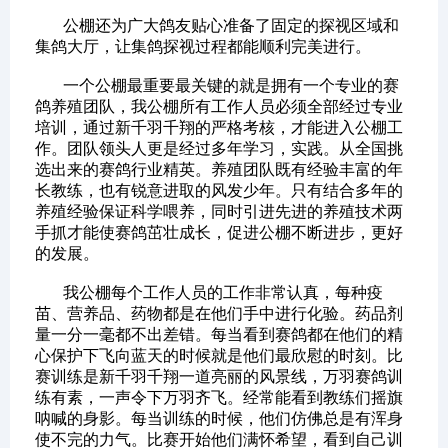
公棚还为广大鸽友贴心准备了固定的探视区域和
集鸽大厅，让集鸽探视过程都能顺利完美进行。
一个公棚最重要最关键的就是拥有一个专业的赛
鸽养殖团队，我公棚所有工作人员必须全部经过专业
培训，通过新千羽千翔的严格考核，才能进入公棚工
作。团队领头人更是经过多年学习，实践。从全国挑
选出来的赛鸽行业精英。养殖团队既有经验丰富的年
长教练，也有锐意进取的风发少年。只有结合多年的
养殖经验保证科学喂养，同时引进先进的养殖技术两
手抓才能使赛鸽茁壮成长，促进公棚不断进步，更好
的发展。
我公棚每个工作人员的工作非常认真，每种疫
苗、营养品、药物都是在他们手中进行化验。药品剂
量一分一毫都不出差错。每当看到赛鸽都在他们的精
心保护下飞向蓝天的时候就是他们最欣慰的时刻。比
赛训练是新千羽千翔一道亮丽的风景线，万羽赛鸽训
练有素，一声令下万羽齐飞。经常能看到教练们摇旗
呐喊的身影。每当训练的时候，他们仿佛总是有浑身
使不完的力气。比赛开始他们满怀希望，看到自己训