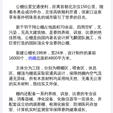
公棚位置交通便利，距离首都北京仅150公里。随
着冬奥会成功申办，京张高铁顺利开通，张家口这座
享有塞外明珠美名的城市吸引了世界的目光。
新千羽千翔公棚占地面积70余亩。四周空旷，无
污染，无高大建筑物。是赛鸽养殖、训放、比赛的绝
佳胜地。公棚是由国内著名设计师飞麟团队施工，斥
巨资打造的国际顶尖专业赛鸽公棚。
新建公棚长198米，宽24米，设计制作的巢箱
16000个，
鸽棚
总面积4800平方米。
主体分为三段，分别为晒棚区，喂食区，休息
区。棚顶与棚底采取双通风设计，保障鸽棚内空气流
通无异味。所有木质材料均采用纯天然、无毒无公害
的实木材料，既结实又环保。
棚内还配备一系列养殖、训放、比赛的专业设
施，消毒器械、净化设备、化验仪器等一应俱全。并
配套设立幼鸽观察棚、检测化验室、防潮医药存放
室、计算机实时监测室等保障赛鸽健康成长。