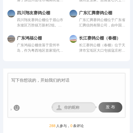
公棚长200米，宽28米，高15
28米，高15米，可容纳
官屯，地处海拔1600米的天
信鸽爱好者，曾获评“四川脱
米，可容纳20000多羽赛鸽。
20000多羽赛鸽。从配件设施
然氧吧，距城区仅4公里，
贫攻坚先进个人”。旗下拥有
从配件设施到饲养团队，均达
到饲养团队，均达到业内领先
四川翔友赛鸽公棚
广东汇腾赛鸽公棚
108国道直达，交通便捷。公
新材料能源、 医疗健康、养
到业内领先水平，为广大鸽友
水平，为广大鸽友创造一个心
四川翔友赛鸽公棚位于眉山市
广东汇腾赛鸽公棚位于广东省
棚周边无高压线遮挡，视野开
生酒业、信鸽竞技为核心板块
创造一个心神向往的赛鸽净
神向往的赛鸽净地。
东坡区万胜镇万新村2组。气
汇腾信鸽有限公司，由中国信
阔、生态优越，是赛鸽饲养、
的多元化控股企业。始终坚
地。
候温润、视野开阔的优质赛鸽
鸽协会监管。该公棚以国际、
训飞与竞赛的理想之地。致力
持“绿色、科技、共享、慈
竞技核心区域。交通便捷通
国内先进、科学合理的设计方
打造西南地区赛鸽标杆品牌。
善”的发展理念。控股多家实
广东鸿福公棚
长江赛鸽公棚（春棚）
达，周边无高大建筑与污染
案进行建设，采用一体化钢架
体公司，资金实力雄厚，为广
广东鸿福公棚坐落于雷州半
长江赛鸽公棚（春棚）位于天
源，空气洁净、地势平缓，得
结构，公棚长200米，宽28
大鸽友竞翔比赛坐拥强大后
岛，作为粤西地区首家现代化
津市宝坻区大口屯镇寇庄村西
天独厚的自然环境为赛鸽生
米，高15米，可容纳20000多
盾！
赛鸽竞翔机构，秉持“专业、
500米，由中国信鸽协会监
长、训养与竞翔提供了理想场
羽赛鸽。从配件设施到饲养团
公正、透明、卓越”的理念，
管。该公棚以国际、国内先
地，是集赛鸽养殖、专业训
队，均达到业内领先水平，为
志在打造华南地区标杆公棚。
进、科学合理的设计方案进行
练、赛事举办于一体的现代化
广大鸽友创造一个心神向往的
公棚硬件设施卓著：占地50
建设，采用一体化钢架结构，
专业公棚。公棚总占地12000
赛鸽净地。
亩，鸽舍主体长137米、宽40
公棚长200米，宽28米，高15
多平方米。公棚一字型排列，
米、高18米，主体鸽舍宏大
米，可容纳20000多羽赛鸽。
能容纳一万五千余羽的赛鸽。
且采用抗风结构；创新采用全
从配件设施到饲养团队，均达
赛事运营坚守“公平、公正、
国首座钢筋混凝土降落台（长
到业内领先水平，为广大鸽友
公开”核心原则，打造黄金赛
125米，高12米）；地网高达
创造一个心神向往的赛鸽净
线，规划多关阶梯式竞赛体
4.5米，确保干燥通风。我们
地。
系，覆盖200公里至500公里


发 布
致力于以顶级设施与科学管
不同竞翔距离，满足各类参赛
理，为赛鸽提供最佳成长与竞
需求。
技环境，守护每一份托付，成
就每一羽翱翔。
288
人参与，
0
条评论