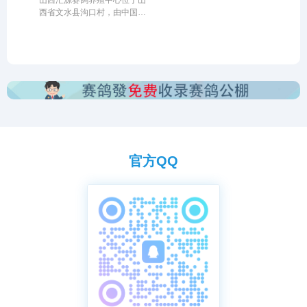
养赛鸽的理想之处，而且还处
用一体化钢架结构，公棚长
西省文水县沟口村，由中国信
在黄金赛线上，中
200米，宽28米，
鸽协会监管。该公棚以国际、
国内先进、科学合理的设计方
案进行建设，采用一体化钢架
结构，公棚长200米，宽28
米，高15米，可容纳2
官方QQ