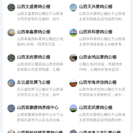
管。该公棚以国际、国内先
利，公棚四周地势平坦，无高
山西文盛赛鸽公棚
山西天兴赛鸽公棚
进、科学合理的设计方案进行
压电线以及高大建筑物，远离
山西文盛赛鸽公棚位于山西省
山西天兴赛鸽公棚位于山西省
建设，采用一体化钢架结构，
闹市，环境优美、视野开阔，
大同市新荣区五旗村，由中国
太原市阳曲县泥屯镇西沟村，
公棚长200米，宽2
为赛鸽创造了绝佳的栖
信鸽协会监管。该公棚以国
由中国信鸽协会监管。该公棚
际、国内先进、科学合理的设
以国际、国内先进、科学合理
山西泰鑫赛鸽公棚
山西祥和赛鸽公棚
计方案进行建设，采用一体化
的设计方案进行建设，采用一
山西泰鑫国际赛鸽公棚总占地
山西祥和赛鸽公棚位于山西省
钢架结构，公棚长20
体化钢架结构，公棚长200
面积130亩，四周无污染、无
太原市清徐县集义乡杨李青
米，宽28米，高15
高压线、无高大建筑物及危险
东，由中国信鸽协会监管。该
设施，远离市区，空旷幽静。
公棚以国际、国内先进、科学
山西龙岗赛鸽公棚
山西金鸿运赛鸽公棚
主棚坐北朝南，建筑面积
合理的设计方案进行建设，采
山西龙岗公棚是由山西龙岗铸
公棚占地20余亩，所建鸽舍
5500平方米，采用国内最先
用一体化钢架结构
造有限公司投资组建，公棚占
29间，公棚内外装有监控防
进的设计理念、选材精
地30余亩，鸽舍45间，鸽舍
盗系统，办公区、观察室、饲
总面积约1600平米，采用架
料库、隔离棚等设施齐全，并
左云盛世腾飞公棚
山西华海岸信鸽公棚
空双层砖混结构，按照中鸽协
聘有多年经验的教练员和饲养
左云盛世腾飞公棚位于山西省
山西华海岸信鸽公棚位于太原
要求每平米6羽计算可容纳近
工作人员，该公棚使用科汇电
大同市左云县三屯乡，由中国
市清徐县北录树村北，由中国
万羽赛鸽。公棚特聘
子扫描系统，完整的科
信鸽协会监管。该公棚以国
信鸽协会监管。该公棚以国
际、国内先进、科学合理的设
际、国内先进、科学合理的设
山西宸鹏赛鸽养殖中心
山西宏武赛鸽公棚
计方案进行建设，采用一体化
计方案进行建设，采用一体化
山西宸鹏赛鸽养殖中心位于山
山西宏武赛鸽公棚位于山西省
钢架结构，公棚长200米，宽
钢架结构，公棚长200米，宽
西省吕梁市方山县北武当镇下
太原市阳曲县泥屯镇西沟村，
28米，高15米，可容
28米，高15米，可容
昔村，由中国信鸽协会监管。
由中国信鸽协会监管。该公棚
该公棚以国际、国内先进、科
以国际、国内先进、科学合理
山西新时代精英赛鸽公棚
山西省孝义市弘辉公棚