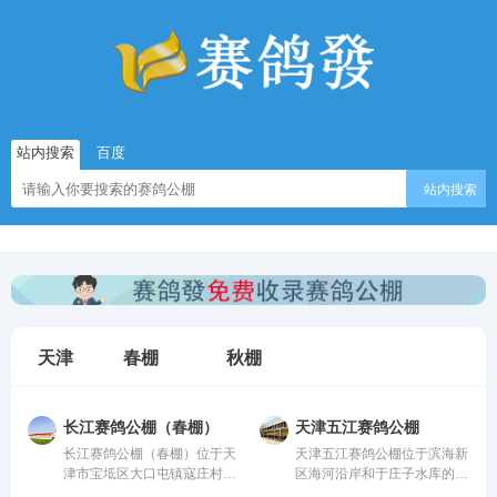
站内搜索
百度
站内搜索
天津
春棚
秋棚
长江赛鸽公棚（春棚）
天津五江赛鸽公棚
长江赛鸽公棚（春棚）位于天
天津五江赛鸽公棚位于滨海新
津市宝坻区大口屯镇寇庄村西
区海河沿岸和于庄子水库的生
500米，由中国信鸽协会监
态廊道地带的天津江盛源休闲