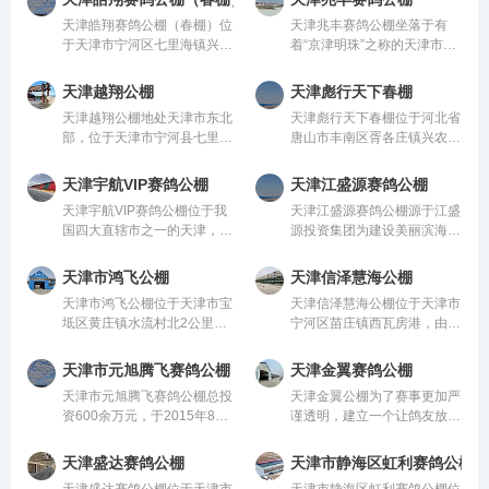
信、共赢、开创经营理念，创
业理念，凭借雄厚的经济及技
天津皓翔赛鸽公棚（春棚）位
天津兆丰赛鸽公棚坐落于有
造良好的企业环境，以全新的
术实力，于2017年投入2300
于天津市宁河区七里海镇兴隆
着“京津明珠”之称的天津市武
管理模式，完善的技术，周到
余万元（201
淀村东，由中国信鸽协会监
清区，泗村店镇，临近京津高
管。该公棚以国际、国内先
速与京津塘高速，距高速口仅
天津越翔公棚
天津彪行天下春棚
进、科学合理的设计方案进行
3公里，交通十分便利。园区
天津越翔公棚地处天津市东北
天津彪行天下春棚位于河北省
建设，采用一体化钢架结构，
占地面积达65000平米，合规
部，位于天津市宁河县七里海
唐山市丰南区胥各庄镇兴农街
公棚长200米，宽28米，
建设用地，集赛鸽竞
信泽生态园内，距天津市区
道，由中国信鸽协会监管。该
30公里，距北京100公里，七
公棚以国际、国内先进、科学
天津宇航VIP赛鸽公棚
天津江盛源赛鸽公棚
里海是1992年经国务院批准
合理的设计方案进行建设，采
天津宇航VIP赛鸽公棚位于我
天津江盛源赛鸽公棚源于江盛
的古海岸与湿地国家级自然保
用一体化钢架结构，公棚长
国四大直辖市之一的天津，具
源投资集团为建设美丽滨海新
护区，是天津最大的
200米，宽28米，
有得天独厚的区位优势。天津
区的发展做出贡献的信念，依
背靠京津两大一线城市，地处
托江盛源投资集团下属天津江
天津市鸿飞公棚
天津信泽慧海公棚
环渤海地区的中心位置，能为
盛源工程发展公司在塘沽乃至
天津市鸿飞公棚位于天津市宝
天津信泽慧海公棚位于天津市
本公棚举办的赛事提供更高更
天津的影响力和号召力，顺应
坻区黄庄镇水流村北2公里，
宁河区苗庄镇西瓦房港，由中
大的平台，迅
江盛源投
由中国信鸽协会监管。该公棚
国信鸽协会监管。该公棚以国
以国际、国内先进、科学合理
际、国内先进、科学合理的设
天津市元旭腾飞赛鸽公棚
天津金翼赛鸽公棚
的设计方案进行建设，采用一
计方案进行建设，采用一体化
天津市元旭腾飞赛鸽公棚总投
天津金翼公棚为了赛事更加严
体化钢架结构，公棚长200
钢架结构，公棚长200米，宽
资600余万元，于2015年8月
谨透明，建立一个让鸽友放心
米，宽28米，高15米
28米，高15米，可
末破土动工，鸽棚长186米，
的平台，所以天津金翼把首届
宽18米总建筑面积3348平方
赛事总奖金共计1700万，已
天津盛达赛鸽公棚
天津市静海区虹利赛鸽公棚
米，鸽棚离地4米，室内宽8
于2023年1月18日存入天津市
天津盛达赛鸽公棚位于天津市
天津市静海区虹利赛鸽公棚位