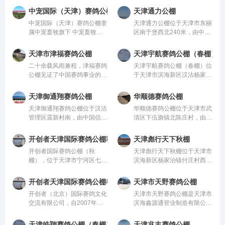
管。该公棚以国际、国内先
农业生态园内，占地300亩，
中宠国际（天津）赛鸽公棚
天津通力公棚
进、科学合理的设计方案进行
其中公棚占地80亩。地理位
中宠国际（天津）赛鸽公棚隶
天津通力公棚位于天津市东丽
建设，采用一体化钢架结构，
置得天独厚，是滨海新区范围
属中宠畜牧旗下 中宠畜牧作
区南于堡西北240米‌，由中国
公棚长200米，宽28米，高
内最适合信鸽
为进出口畜牧行业的领军企
信鸽协会监管。该公棚以国
业，在畜牧及相关产业领域拥
际、国内先进、科学合理的设
天津市津福赛鸽公棚
天津宇航赛鸽公棚（春棚）
有深厚的底蕴和强大的实力。
计方案进行建设，采用一体化
二十余载风雨兼程，津福赛鸽
天津宇航赛鸽公棚（春棚）位
公司旗下产业布局广泛，产业
钢架结构，公棚长200米，宽
公棚见证了中国赛鸽事业的蓬
于天津市滨海新区汉沽杨家泊
链遍布全国，充分
28米，高15米，可容
勃发展。从最初的小规模赛
镇西庄坨村，由中国信鸽协会
事，到如今的全国知名赛鸽品
监管。该公棚以国际、国内先
天津御通翔赛鸽公棚
华顺德赛鸽公棚
牌，津福始终坚持以鸽友为中
进、科学合理的设计方案进行
天津御通翔赛鸽公棚位于汉沽
华顺德赛鸽公棚位于天津市武
心，不断创新，不断超越。
建设，采用一体化钢架结构，
管理区震新村南，由中国信鸽
清区下伍旗镇北陈庄村‌，由中
2024 年，津福赛鸽公
公棚长200米，宽2
协会监管。该公棚以国际、国
国信鸽协会监管。该公棚以国
内先进、科学合理的设计方案
际、国内先进、科学合理的设
开创者天津国际赛鸽公棚秋棚
天津彪行天下秋棚
进行建设，采用一体化钢架结
计方案进行建设，采用一体化
开创者国际赛鸽公棚（秋
天津彪行天下秋棚位于天津市
构，公棚长200米，宽28米，
钢架结构，公棚长200米，宽
棚），位于天津市宁河区七里
滨海新区杨家泊镇付庄村西街
高15米，可容纳200
28米，高15米，
海镇七里海大道98号，地处
十排，由中国信鸽协会监管。
七里海国家湿地公园东侧，经
该公棚以国际、国内先进、科
开创者天津国际赛鸽公棚春棚
天津市天野赛鸽公棚
国务院批准的古海岸与湿地国
学合理的设计方案进行建设，
开创者（北京）国际赛鸽文化
天津市天野赛鸽公棚是天津市
家级自然保护区内，是天津最
采用一体化钢架结构，公棚长
交流有限公司，自2007年成
滨海鑫源通管业制造有限公司
大的天然湿地，也是津京唐
200米，宽28
立至今，尊崇“踏实、拼博、
独资兴建，公司董事长李洪宽
责任”的企业精神，并以诚
秉着“品质至尊 德行天下”的企
天津皓翔赛鸽公棚（春棚）
天津兆丰赛鸽公棚