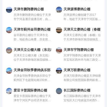
竞技中心，由中国信鸽协会监
滨海新区杨家泊镇东李自沽村
管。该公棚以国际、国内先
（环渤海下属长久发达海淡水
天津市鹏翔赛鸽公棚
天津源博赛鸽公棚
进、科学合理的设计方案进行
产养殖有限公司）公司向南8
天津市鹏翔赛鸽公棚位于天津
天津源博公棚创建于2017
建设，采用一体化钢架结构，
公里可到沿海高速，向北5公
市宁河县潘庄镇潘庄村，由中
年，地处于天津市宁河区板桥
公棚长200米，
里可到京津唐
国信鸽协会监管。该公棚以国
镇盆罐村。占地26667平方，
际、国内先进、科学合理的设
赛棚总长200米，赛棚面积
天津市蓟州金羽赛鸽公棚
天津天立赛鸽公棚（春棚）
计方案进行建设，采用一体化
2850平米，按中鸽协标准可
金羽赛鸽公棚位于天津市北
天津天立赛鸽公棚（春棚）位
钢架结构，公棚长200米，宽
容纳18000多羽赛鸽。周边环
部，地处燕山南麓，历史悠
于天津市静海区独流镇独流减
28米，高15米，可
境空旷无高大建筑。机房
久，文化底蕴深厚，文物古迹
河特大桥右转1公里，由中国
重多的千年古县蓟州区白涧
信鸽协会监管。该公棚以国
天津天立公棚大棚（东北线）
天津市宇翔赛鸽公棚
镇。白涧镇在清朝皇家眼里视
际、国内先进、科学合理的设
天津天立公棚大棚（东北线）
天津宇翔赛鸽公棚坐落于天津
为一块凤地，是清朝皇帝的行
计方案进行建设，采用一体化
位于天津市静海区独流镇独流
市宝坻区西外环与南三路交口
宫。行宫平行而立是一
钢架结构，公棚长2
减河特大桥右转1公里，由中
处往西一公里。公棚由天津市
国信鸽协会监管。该公棚以国
华鸿建筑工程有限公司、天津
天津金羽秋季赛鸽俱乐部
天津万联赛鸽公棚
际、国内先进、科学合理的设
市嘉祥建筑劳务有限公司、天
天津金羽秋季赛鸽俱乐部位于
天津万联赛鸽公棚是天津锦塘
计方案进行建设，采用一体化
津市森格艺林建筑有限公司承
蓟州区下仓超限站南100米路
有限公司按照国际赛鸽标准组
钢架结构，公棚
办，天
西，由中国信鸽协会监管。该
建的比赛、训养、培育与相关
公棚以国际、国内先进、科学
产业的大型信鸽基地。万联赛
爱亚卡普国际赛鸽公棚
长江国际赛鸽公棚
合理的设计方案进行建设，采
鸽依托天津锦塘新能源科技发
爱亚卡普国际赛鸽公棚位于天
长江国际赛鸽公棚位于天津市
用一体化钢架结构，公棚长
展有限公司和天津市锦塘信鸽
津市宁河区芦台经济开发区新
宝坻区大口屯镇寇庄村西500
200米，宽28米，高
培育
兴产业园区，由中国信鸽协会
米，由中国信鸽协会监管。该