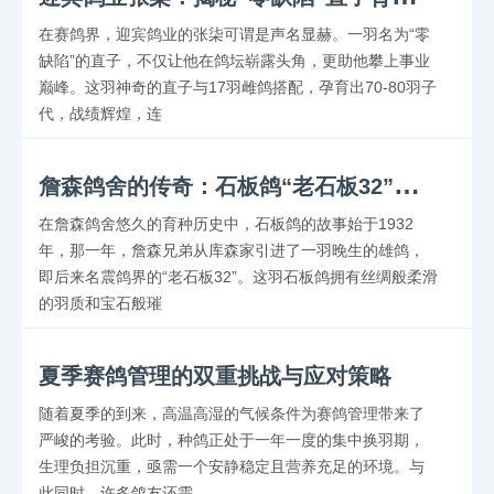
在赛鸽界，迎宾鸽业的张柒可谓是声名显赫。一羽名为“零
缺陷”的直子，不仅让他在鸽坛崭露头角，更助他攀上事业
巅峰。这羽神奇的直子与17羽雌鸽搭配，孕育出70-80羽子
代，战绩辉煌，连
詹
森鸽舍的传奇：石板鸽“老石板32”的辉煌育种史
在詹森鸽舍悠久的育种历史中，石板鸽的故事始于1932
年，那一年，詹森兄弟从库森家引进了一羽晚生的雄鸽，
即后来名震鸽界的“老石板32”。这羽石板鸽拥有丝绸般柔滑
的羽质和宝石般璀
夏季赛鸽管理的双重挑战与应对策略
随着夏季的到来，高温高湿的气候条件为赛鸽管理带来了
严峻的考验。此时，种鸽正处于一年一度的集中换羽期，
生理负担沉重，亟需一个安静稳定且营养充足的环境。与
此同时，许多鸽友还需