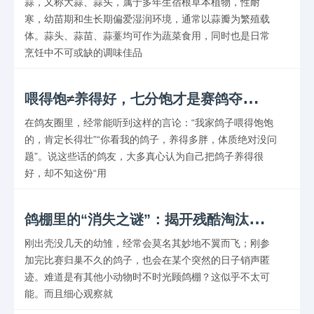
蒜，又称大蒜、蒜头，属于多年生宿根草本植物，性耐
寒，幼苗期和生长期偏爱湿润环境，通常以蒜瓣为繁殖载
体。蒜头、蒜苗、蒜薹均可作为蔬菜食用，同时也是日常
烹饪中不可或缺的调味佳品
喂
得饱≠养得好，七分饱才是赛鸽夺冠关键
在鸽友圈里，经常能听到这样的言论：“我家鸽子喂得饱饱
的，肯定长得壮”“你看我的鸽子，养得多胖，体质绝对没问
题”。说这些话的鸽友，大多真心认为自己把鸽子养得很
好，却不知这份“用
鸽
棚里的“消失之谜”：揭开残酷淘汰背后的真相
刚出壳没几天的幼雏，经常会莫名其妙地不翼而飞；刚参
加完比赛归巢不久的鸽子，也会在某个突然的日子销声匿
迹。难道是有其他小动物时不时光顾鸽棚？这似乎不太可
能。而且细心观察就