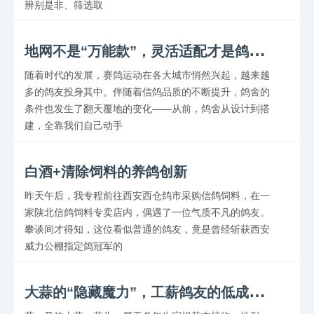
辨别是非、筛选取
地
网不是“万能款”，灵活适配才是鸽子健康关键
随着时代的发展，赛鸽运动在各大城市悄然兴起，越来越
多的鸽友投身其中。伴随着信鸽品质的不断提升，鸽舍的
条件也发生了翻天覆地的变化——从前，鸽舍从设计到搭
建，全靠我们自己动手
白酒+清除饲料的养鸽创新
昨天午后，我专程前往西安西仓鸽市采购信鸽饲料，在一
家陕北信鸽饲料专卖店内，偶遇了一位气质不凡的鸽友。
攀谈间才得知，这位看似普通的鸽友，竟是曾经斩获西安
威力公棚指定鸽冠军的
大
蒜的“隐藏魔力”，工薪鸽友的低成本养鸽秘籍