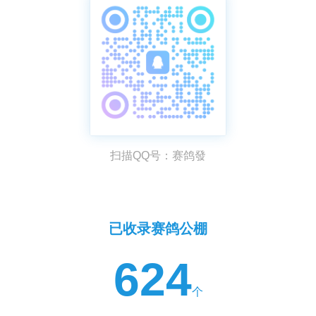
扫描QQ号：赛鸽發
已收录赛鸽公棚
624
个