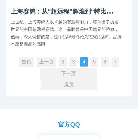
上
海赛鸽：从“超远程”辉煌到“特比环”迷思
上世纪，上海养鸽人以卓越的智慧与耐力，培育出了扬名
世界的中国超远程赛鸽。这一品牌曾是中国鸽界的骄傲，
然而，令人惋惜的是，这个品牌最终沦为“空心品牌”。品牌
本应是商品的高附
首页
上一页
2
3
4
5
6
7
下一页
尾页
官方QQ