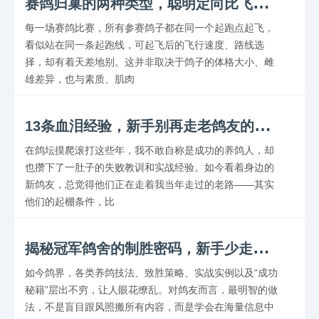
赛
鸽归巢的两种类型，聪明定向比飞速更关键
每一场赛鸽比赛，所有参赛鸽子都在同一个起跑点起飞，
看似站在同一条起跑线，可起飞后的飞行速度、路线选
择，却有着天差地别。这并非取决于鸽子的体格大小、雌
雄差异，也与素质、肌肉
1
3条血泪经验，新手别再走老鸽友的弯路
在鸽坛摸爬滚打这些年，我不敢自称是成功的养鸽人，却
也攒下了一肚子的失败教训和实战经验。如今看着身边的
新鸽友，总觉得他们正在走着我当年走过的老路——其实
他们的起棚条件，比
揭
秘冠军鸽舍的制胜密码，新手少走弯路
如今鸽界，各类养鸽技法、致胜策略、实战实例以及“成功
秘籍”层出不穷，让人眼花缭乱。对鸽友而言，最明智的做
法，不是盲目跟风照搬所有内容，而是学会在海量信息中