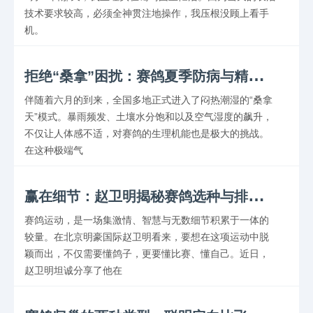
技术要求较高，必须全神贯注地操作，我压根没顾上看手
机。
拒
绝“桑拿”困扰：赛鸽夏季防病与精细化饲养管理指南
伴随着六月的到来，全国多地正式进入了闷热潮湿的“桑拿
天”模式。暴雨频发、土壤水分饱和以及空气湿度的飙升，
不仅让人体感不适，对赛鸽的生理机能也是极大的挑战。
在这种极端气
赢
在细节：赵卫明揭秘赛鸽选种与排兵布阵之道
赛鸽运动，是一场集激情、智慧与无数细节积累于一体的
较量。在北京明豪国际赵卫明看来，要想在这项运动中脱
颖而出，不仅需要懂鸽子，更要懂比赛、懂自己。近日，
赵卫明坦诚分享了他在