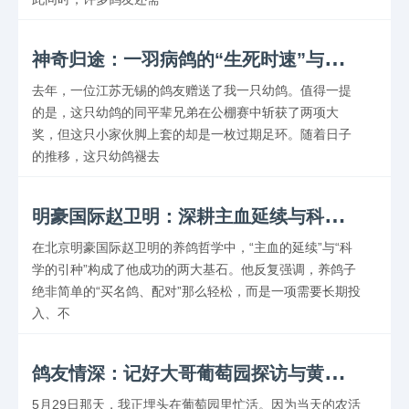
神
奇归途：一羽病鸽的“生死时速”与精准定位
去年，一位江苏无锡的鸽友赠送了我一只幼鸽。值得一提
的是，这只幼鸽的同平辈兄弟在公棚赛中斩获了两项大
奖，但这只小家伙脚上套的却是一枚过期足环。随着日子
的推移，这只幼鸽褪去
明
豪国际赵卫明：深耕主血延续与科学引种的实战真经
在北京明豪国际赵卫明的养鸽哲学中，“主血的延续”与“科
学的引种”构成了他成功的两大基石。他反复强调，养鸽子
绝非简单的“买名鸽、配对”那么轻松，而是一项需要长期投
入、不
鸽
友情深：记好大哥葡萄园探访与黄杠雄鸽的结缘
5月29日那天，我正埋头在葡萄园里忙活。因为当天的农活