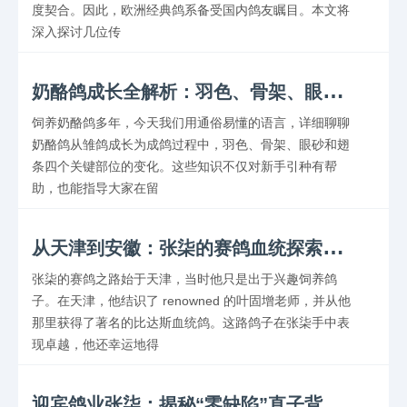
度契合。因此，欧洲经典鸽系备受国内鸽友瞩目。本文将
深入探讨几位传
奶
酪鸽成长全解析：羽色、骨架、眼砂、翅条变化详解
饲养奶酪鸽多年，今天我们用通俗易懂的语言，详细聊聊
奶酪鸽从雏鸽成长为成鸽过程中，羽色、骨架、眼砂和翅
条四个关键部位的变化。这些知识不仅对新手引种有帮
助，也能指导大家在留
从
天津到安徽：张柒的赛鸽血统探索之旅
张柒的赛鸽之路始于天津，当时他只是出于兴趣饲养鸽
子。在天津，他结识了 renowned 的叶固增老师，并从他
那里获得了著名的比达斯血统鸽。这路鸽子在张柒手中表
现卓越，他还幸运地得
迎
宾鸽业张柒：揭秘“零缺陷”直子背后的赛鸽传奇