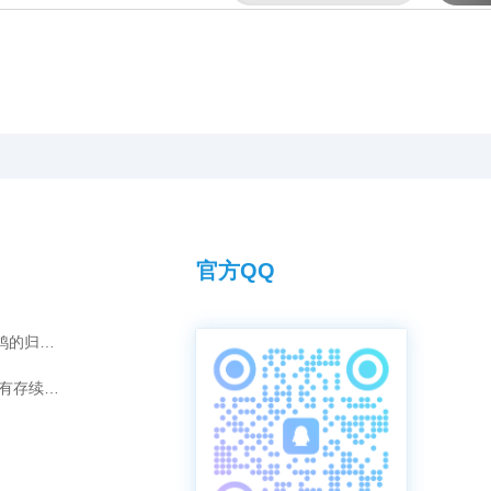
公里至500公里
距离，满足各类
求。
官方QQ
灰雄“汤姆”的夺冠传奇：爱情如何化为赛鸽的归巢引擎？
短视频时代，传承千年的拜师之礼是否仍有存续的意义？