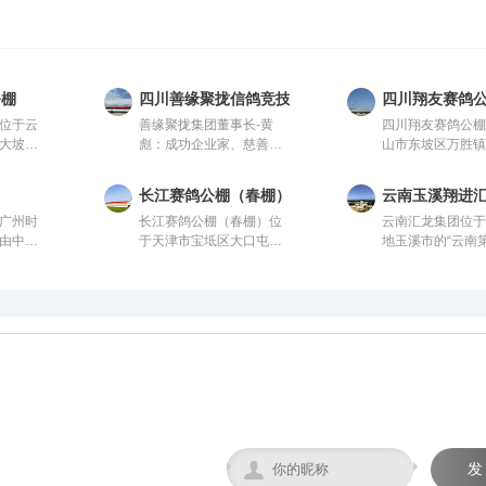
公棚
四川善缘聚拢信鸽竞技园
四川翔友赛鸽
位于云
善缘聚拢集团董事长-黄
四川翔友赛鸽公
大坡
彪：成功企业家、慈善爱
山市东坡区万胜镇
会监
心人士、信鸽爱好者，曾
组。气候温润、
、国内
获评“四川脱贫攻坚先进个
的优质赛鸽竞技
长江赛鸽公棚（春棚）
云南玉溪翔进
设计方
人”。旗下拥有新材料能
域。交通便捷通
广州时
长江赛鸽公棚（春棚）位
云南汇龙集团位
一体化
源、 医疗健康、养生酒
无高大建筑与污
由中国
于天津市宝坻区大口屯镇
地玉溪市的“云南
00
业、信鸽竞技为核心板块
气洁净、地势平
公棚以
寇庄村西500米，由中国
村”大营街工业区
5米，可
的多元化控股企业。始终
独厚的自然环境
科学合
信鸽协会监管。该公棚以
五公里、昆玉铁
赛鸽。从
坚持“绿色、科技、共享、
长、训养与竞翔
建设，
国际、国内先进、科学合
里，交通便捷。
队，均
慈善”的发展理念。控股多
想场地，是集赛
构，公
理的设计方案进行建设，
，为广
家实体公司，资金实力雄
专业训练、赛事
8米，高
采用一体化钢架结构，公
神向往
厚，为广大鸽友竞翔比赛
体的现代化专业
00多羽
棚长200米，宽28米，高
坐拥强大后盾！
棚总占地12000
到饲养
15米，可容纳20000多羽
米。公棚一字型
领先水
赛鸽。从配件设施到饲养
容纳一万五千余
造一个
团队，均达到业内领先水
鸽。赛事运营坚守
地。
平，为广大鸽友创造一个
公正、公开”核心
心神向往的赛鸽净地。
造黄金赛线，规

发
梯式竞赛体系，覆