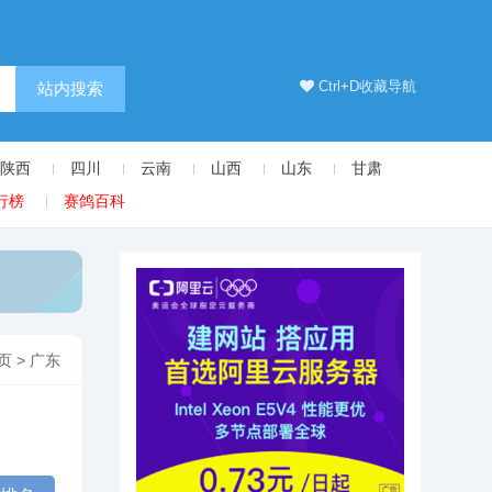
Ctrl+D收藏导航
站内搜索
陕西
四川
云南
山西
山东
甘肃
行榜
赛鸽百科
页
>
广东