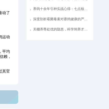
养鸽十余年引种实战心得：七点核心法则，少走弯路少交学费
推动了
深度剖析霉菌毒素对赛鸽健康的严重威胁
关棚养尊处优的隐患，科学饲养才是破局关键
鸽运动
，平均
和信赖，
过其官