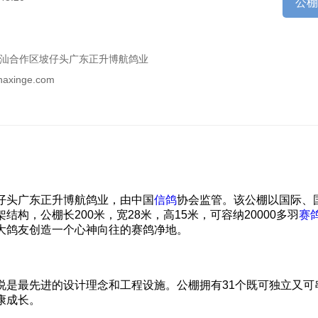
公
汕合作区坡仔头广东正升博航鸽业
inaxinge.com
仔头广东正升博航鸽业，由中国
信鸽
协会监管。该公棚以国际、
构，公棚长200米，宽28米，高15米，可容纳20000多羽
赛
大鸽友创造一个心神向往的赛鸽净地。
说是最先进的设计理念和工程设施。公棚拥有31个既可独立又可
康成长。