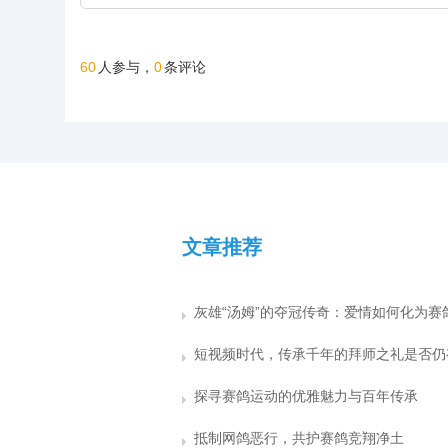
60
0
人参与，
条评论
文章推荐
探寻赛鸽运动的优雅魅力与百年传承
抵制网鸽恶行，共护赛鸽竞翔净土