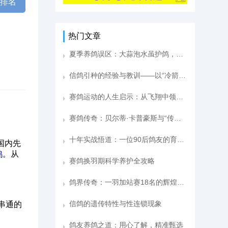
棚排名
热门文章
夏季养鸽误区：大蒜泡水虽护鸽，用错反伤肠道！
信鸽引种的经验与教训——以“冷箭”号为例
赛鸽运动的人生启示：从飞翔中领悟生活真谛
赛鸽传奇：贝尔蒂·卡普豪斯与“传奇05”的辉煌篇章
十年实战悟道：一位90后鸽友的育种核心法则
国内先
鸽
。从
赛鸽换羽期科学养护全攻略
鸽界传奇：一羽加站赛18名的辉煌育种之路
信鸽的遗传特性与性连锁现象
串通的
鸽友养鸽之道：用心了解，精准甄选