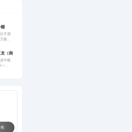
公棚
棚位于眉
万新村2
视野开阔
核心区
汇龙（南线秋棚）
达，周边
于滇中腹
染源，空
第一
缓，得天
，距市区
为赛鸽生
路四公
提供了理
鸽养殖、
举办于一
公棚。公
多平方
排列，能
羽的赛
“公平、
原则，打
划多关阶
 布
盖200