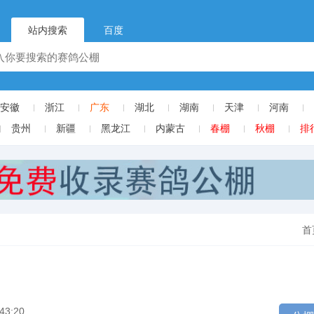
站内搜索
百度
安徽
浙江
广东
湖北
湖南
天津
河南
贵州
新疆
黑龙江
内蒙古
春棚
秋棚
排
首
43:20