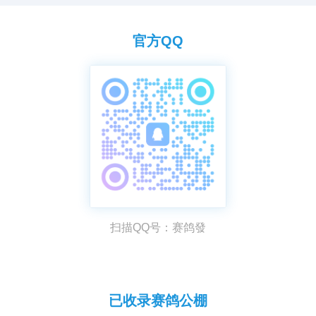
官方QQ
扫描QQ号：赛鸽發
已收录赛鸽公棚