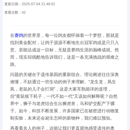
更新日期：2025-07-04 21:48:02
查看次数：
42
在
赛鸽
的世界里，每一位鸽友都怀揣着一个梦想，那就是
找到黄金配对，让鸽子源源不断地生出冠军鸽或是只只入
赏。若能达成这一目标，无疑是赛鸽生涯的巅峰成就。然
而，现实却残酷地告诉我们，这是一条充满挑战的艰难之
路。
问题的关键在于遗传基因的重新组合。理论阐述往往深奥
难懂，不妨通过一些生动的例子来理解。“龙生龙，凤生
凤，老鼠的儿子会打洞”，这是大家耳熟能详的道理，
但“黄鼠狼下耗子，一代不如一代”又该如何解释呢？自然
界中，狮子与老虎结合生出狮虎兽，马和驴交配产下骡
子。如今，科技不断发展，许多国家已在秘密进行动物复
制实验，未来还会诞生怎样的新物种，我们难以预知。
再看看名人的例子，这能让我们更直观地感受遗传的奥