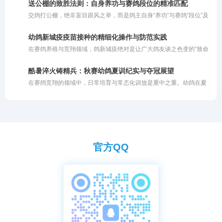
的还是血统底蕴与家族传承。
送公棚的致胜法则：自身养功与赛鸽段位的精准匹配
次的鸽子，往往是做种的首选。部分要求更为严苛的玩家，甚至非飞
交鸽打公棚，绝非盲目跟风之举，而是鸽主自身“养功”与赛鸽“段位”及
过前三名或连续多站前十名的鸽子不用，他们认为只有这样的鸽子做
公棚赛线环境相互契合的精准博弈。只有当自身的饲养水平与赛鸽的
种才让人心里有底。
真实潜力相匹配，且与公棚赛道完美对接时，才能在激烈的大赛中脱
幼鸽新城疫疫苗接种的精细化操作与防范实践
颖而出。
在赛鸽养殖与竞翔领域，鸽新城疫绝对是让广大鸽友谈之色变的“致命
杀手”。作为一种烈性传染病，它不仅传染性极强、致死率极高，一旦
爆发往往会造成鸽群大面积死亡，还会严重破坏赛鸽的竞技状态以及
酷暑淬火铸精兵：秋赛幼鸽夏训纪实与夺冠展望
种鸽的繁育能力。因此，做好新城疫的科学防控，是保障鸽群健康与
在赛鸽竞翔的领域中，日常培育与常态化训放是重中之重。幼鸽在夏
赛季取胜的重中之重。
季的体能打磨与状态养成，往往是秋季赛事夺冠的核心根基。今年三
伏盛夏酷暑难耐，对信鸽的耐力、体能与环境适应力提出了极高要
求，但本年度培育的秋赛幼鸽整体状态远超往年，展现出了极佳的竞
翔潜质。
官方QQ