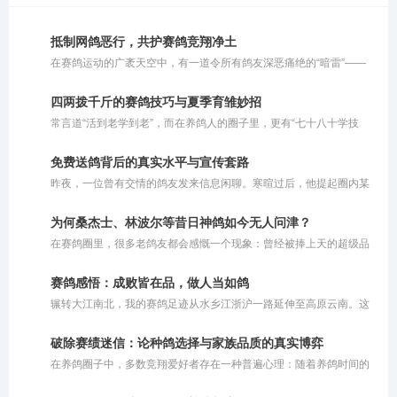
抵制网鸽恶行，共护赛鸽竞翔净土
在赛鸽运动的广袤天空中，有一道令所有鸽友深恶痛绝的“暗雷”——
网鸽。这种在赛鸽归巢必经之路上私设捕鸟粘网、恶意截留参赛信鸽
的行径，不仅践踏了体育竞技的公平底线，更在情理与法律的双重维
四两拨千斤的赛鸽技巧与夏季育雏妙招
度上被严厉禁止。
常言道“活到老学到老”，而在养鸽人的圈子里，更有“七十八十学技
巧”的说法。对于这句老话，大家容易产生误解，以为它要求老人去钻
研超出自身脑力和体能极限的繁杂办法。其实不然，这里所说的“技
免费送鸽背后的真实水平与宣传套路
巧”，更多是指一种**“四两拨千斤”的智慧与策略**。对于年长的鸽友
昨夜，一位曾有交情的鸽友发来信息闲聊。寒暄过后，他提起圈内某
而言，由于精力和体能的限制，养鸽方式理应顺势而为，巧妙借力。
位“名家”，对其推崇备至。据他描述，这位名家套路清奇：将鸽子免
费提供给鸽友交费参赛，唯一的要求就是把获奖的鸽子拍回来。鸽友
为何桑杰士、林波尔等昔日神鸽如今无人问津？
劝我也效仿此法，多送免费鸽子让他人试验，以此扩大知名度，让更
在赛鸽圈里，很多老鸽友都会感慨一个现象：曾经被捧上天的超级品
多人体验自家鸽系的实力。他甚至提到，有人用该名家的鸽子在寄养
系，如今似乎很少有人提及了。桑杰士是超级好的鸽子，林波尔也是
棚狂揽千万奖金，公棚赛事同样表现优异。
不可多得的快速鸽，但是为什么现在没人提了呢？这背后折射出的，
赛鸽感悟：成败皆在品，做人当如鸽
其实是赛鸽市场残酷的商业运作规律。
辗转大江南北，我的赛鸽足迹从水乡江浙沪一路延伸至高原云南。这
一路走来，领略了各异的风土人情，也尝遍了赛场上的胜负酸甜。当
繁华落尽，静心沉思，最深的感触凝成了一句大实话：鸽子这生灵，
破除赛绩迷信：论种鸽选择与家族品质的真实博弈
能飞就是硬道理。有些鸽子外表再光鲜亮丽，羽质顺滑、体态优美，
在养鸽圈子中，多数竞翔爱好者存在一种普遍心理：随着养鸽时间的
一旦踏上公棚的赛飞征程，若是缺乏那种与生俱来的竞翔能力，也是
推移和对赛事的投入加深，大家在做种鸽的选择上往往极度依赖赛
徒有其表。对于不能飞的鸽子，再美也毫无价值。说到底，养鸽比拼
绩。特别是对于那些征战赛场多年的鸽友而言，自家连续飞出高位名