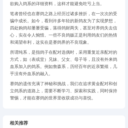
欲购入鸽系的详细资料，这样才能避免吃亏上当。
笔者曾经也在赛鸽之路上经历过诸多挫折，在一次次的受
骗中成长。如今，看到许多年轻的新鸽友为了实现梦想，
四处购鸽却屡屡受骗，落得鸽财两失，甚至对养鸽失去信
心，实在令人惋惜。一些不良鸽贩正是利用鸽友们的热情
和渴望牟利，这实在是赛鸽界的不良现象。
所谓纯系，是指鸽子在配对选偶时，采用重复近亲配对的
方式，如（表或堂）兄妹、父女、母子等，且没有外来鸽
血系加入的鸽系。例如詹森系，历经百年的近亲繁殖，几
乎没有外血系的融入。
赛鸽的遗传充满了神秘和挑战，我们在追求黄金配对和创
立鸽系的道路上，需要不断学习、探索和实践，同时保持
警惕，才能在赛鸽的世界里收获成功与喜悦。
相关推荐