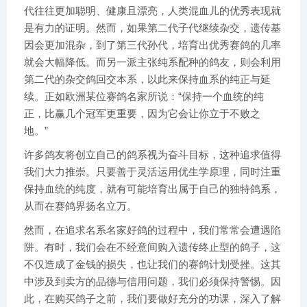
代往往更加聪明、健康且漂亮，人类混血儿的优秀表现就
是有力的证明。然而，如果第二代子代继续杂交，遗传基
因会更加混杂，到了第三代孙代，培育出优秀赛鸽的几率
就会大幅降低。而另一派主张纯系配种的鸽友，则会利用
第二代的杂交鸽回交本系，以此来保持血系的纯正与延
续。正如欧洲某位赛鸽名家所说：“保持一个血统的纯
正，比赢几个冠军更重要，因为它会让你立于不败之
地。”
许多鸽友将创立自己的鸽系视为奋斗目标，这种追求值得
我们大力推崇。只要善于灵活运用优生学原理，同时注重
保持血统的纯度，就有可能培育出属于自己的独特鸽系，
从而在赛鸽界扬名立万。
然而，在追求名系名家好鸽的过程中，我们常常会遭遇陷
阱。有时，我们会在不经意间购入遗传终止型的鸽子，这
不仅造成了金钱的损失，也让我们的赛鸽计划受挫。这其
中涉及到卖方的品德与信用问题，我们必须保持警惕。因
此，在购买鸽子之前，我们要做好充分的功课，深入了解