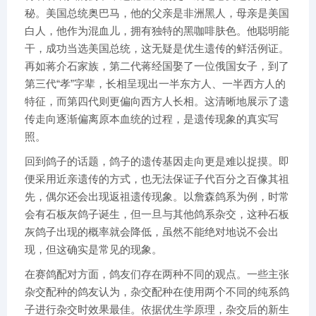
秘。美国总统奥巴马，他的父亲是非洲黑人，母亲是美国
白人，他作为混血儿，拥有独特的黑咖啡肤色。他聪明能
干，成功当选美国总统，这无疑是优生遗传的鲜活例证。
再如蒋介石家族，第二代蒋经国娶了一位俄国女子，到了
第三代“孝”字辈，长相呈现出一半东方人、一半西方人的
特征，而第四代则更偏向西方人长相。这清晰地展示了遗
传走向逐渐偏离原本血统的过程，是遗传现象的真实写
照。
回到鸽子的话题，鸽子的遗传基因走向更是难以捉摸。即
便采用近亲遗传的方式，也无法保证子代百分之百像其祖
先，偶尔还会出现返祖遗传现象。以詹森鸽系为例，时常
会有石板灰鸽子诞生，但一旦与其他鸽系杂交，这种石板
灰鸽子出现的概率就会降低，虽然不能绝对地说不会出
现，但这确实是常见的现象。
在赛鸽配对方面，鸽友们存在两种不同的观点。一些主张
杂交配种的鸽友认为，杂交配种在使用两个不同的纯系鸽
子进行杂交时效果最佳。依据优生学原理，杂交后的新生