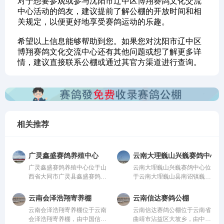
对于想要参观或参与沈阳市辽中区博翔赛鸽文化交流
中心活动的鸽友，建议提前了解公棚的开放时间和相
关规定，以便更好地享受赛鸽运动的乐趣。
希望以上信息能够帮助到您。如果您对沈阳市辽中区
博翔赛鸽文化交流中心还有其他问题或想了解更多详
情，建议直接联系公棚或通过其官方渠道进行查询。
相关推荐
广灵鑫盛赛鸽养殖中心
云南大理巍山兴巍赛鸽中心
广灵鑫盛赛鸽养殖中心位于山
云南大理巍山兴巍赛鸽中心位
西省大同市广灵县鑫盛赛鸽养
于云南大理巍山县南诏镇巍山
殖中心，由中国信鸽协会监
县现代农业科技园，由中国信
管。该公棚以国际、国内先
鸽协会监管。该公棚以国际、
云南会泽浩翔寄养棚
云南信达赛鸽公棚
进、科学合理的设计方案进行
国内先进、科学合理的设计方
云南会泽浩翔寄养棚位于云南
云南信达赛鸽公棚位于云南省
建设，采用一体化钢架结构，
案进行建设，采用一体化钢架
会泽浩翔寄养棚，由中国信鸽
曲靖市沾益区大坡乡，由中国
公棚长200米，宽28米，高15
结构，公棚长200米，宽28