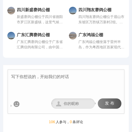
协会监管。该公棚以国际、国
信鸽协会监管。该公棚以国
米，可容纳20000多羽赛鸽。
米，高15米，可容纳20000多
内先进、科学合理的设计方案
际、国内先进、科学合理的设
从配件设施到饲养团队，均达
羽赛鸽。从配件设施到饲养团
四川新盛赛鸽公棚
四川翔友赛鸽公棚
进行建设，采用一体化钢架结
计方案进行建设，采用一体化
到业内领先水平，为广大鸽友
队，均达到业内领先水平，为
新盛赛鸽公棚位于四川省德阳
四川翔友赛鸽公棚位于眉山市
构，公棚长200米，宽28米，
钢架结构，公棚长200米，宽
创造一个心神向往的赛鸽净
广大鸽友创造一个心神向往的
市罗江区新盛镇，这里气候温
东坡区万胜镇万新村2组。气
高15米，可容纳20000多羽赛
28米，高15米，可容纳
地。
赛鸽净地。
润、地势开阔，得天独厚的训
候温润、视野开阔的优质赛鸽
鸽。从配件设施到饲养团队，
20000多羽赛鸽。从配件设施
赛环境，是专为广大鸽友打造
竞技核心区域。交通便捷通
均达到业内领先水平，为广大
到饲养团队，均达到业内领先
广东汇腾赛鸽公棚
广东鸿福公棚
的专业赛鸽竞技平台。公棚总
达，周边无高大建筑与污染
鸽友创造一个心神向往的赛鸽
水平，为广大鸽友创造一个心
广东汇腾赛鸽公棚位于广东省
广东鸿福公棚坐落于雷州半
占地面积70余亩，主棚长218
源，空气洁净、地势平缓，得
净地。
神向往的赛鸽净地。
汇腾信鸽有限公司，由中国信
岛，作为粤西地区首家现代化
米、宽28米，可容纳赛鸽2.5
天独厚的自然环境为赛鸽生
鸽协会监管。该公棚以国际、
赛鸽竞翔机构，秉持“专业、
万羽左右，棚内设有休息区、
长、训养与竞翔提供了理想场
国内先进、科学合理的设计方
公正、透明、卓越”的理念，
喂食区和赛飞活动区等。
地，是集赛鸽养殖、专业训
案进行建设，采用一体化钢架
志在打造华南地区标杆公棚。
练、赛事举办于一体的现代化
结构，公棚长200米，宽28
公棚硬件设施卓著：占地50
专业公棚。公棚总占地12000
米，高15米，可容纳20000多
亩，鸽舍主体长137米、宽40
多平方米。公棚一字型排列，
羽赛鸽。从配件设施到饲养团
米、高18米，主体鸽舍宏大
能容纳一万五千余羽的赛鸽。
队，均达到业内领先水平，为
且采用抗风结构；创新采用全
赛事运营坚守“公平、公正、
广大鸽友创造一个心神向往的
国首座钢筋混凝土降落台（长
公开”核心原则，打造黄金赛
赛鸽净地。
125米，高12米）；地网高达
线，规划多关阶梯式竞赛体
4.5米，确保干燥通风。我们
系，覆盖200公里至500公里


发 布
致力于以顶级设施与科学管
不同竞翔距离，满足各类参赛
理，为赛鸽提供最佳成长与竞
需求。
技环境，守护每一份托付，成
就每一羽翱翔。
106
人参与，
0
条评论