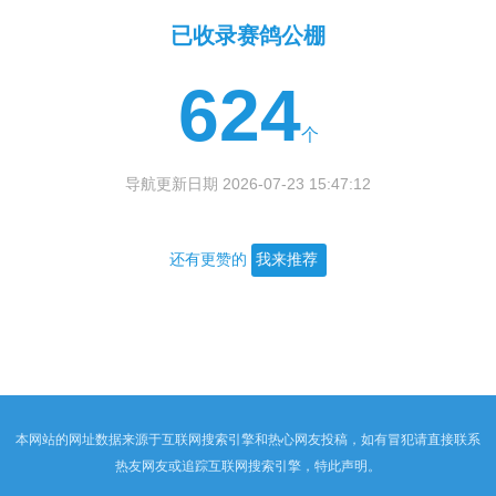
已收录赛鸽公棚
624
个
导航更新日期 2026-07-23 15:47:12
还有更赞的
我来推荐
本网站的网址数据来源于互联网搜索引擎和热心网友投稿，如有冒犯请直接联系
热友网友或追踪互联网搜索引擎，特此声明。