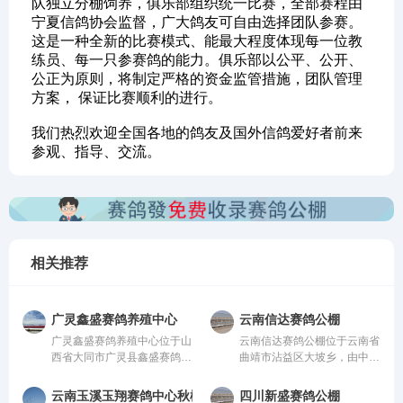
队独立分棚饲养，俱乐部组织统一比赛，全部赛程由
宁夏信鸽协会监督，广大鸽友可自由选择团队参赛。
这是一种全新的比赛模式、能最大程度体现每一位教
练员、每一只参赛鸽的能力。俱乐部以公平、公开、
公正为原则，将制定严格的资金监管措施，团队管理
方案， 保证比赛顺利的进行。
我们热烈欢迎全国各地的鸽友及国外信鸽爱好者前来
参观、指导、交流。
相关推荐
广灵鑫盛赛鸽养殖中心
云南信达赛鸽公棚
广灵鑫盛赛鸽养殖中心位于山
云南信达赛鸽公棚位于云南省
西省大同市广灵县鑫盛赛鸽养
曲靖市沾益区大坡乡，由中国
殖中心，由中国信鸽协会监
信鸽协会监管。该公棚以国
管。该公棚以国际、国内先
际、国内先进、科学合理的设
云南玉溪玉翔赛鸽中心秋棚
四川新盛赛鸽公棚