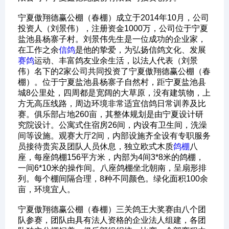
宁夏傲翔德赢公棚（春棚）成立于2014年10月，公司
投资人（刘景伟），注册资金1000万，公司位于宁夏
盐池县杨寨子村。刘景伟先生是一位成功的企业家，
在工作之余
信鸽
是他的挚爱，为弘扬信鸽文化、发展
赛鸽
运动、丰富鸽友业余生活，以法人代表（刘景
伟）名下的2家公司共同投资了宁夏傲翔德赢公棚（春
棚）。位于宁夏盐池县杨寨子自然村，距宁夏盐池县
城8公里处，四周都是宽阔的大草原，没有建筑物，上
方无高压线路，周边环境非常适宜信鸽日常训养及比
赛。俱乐部占地260亩，其整体规划是由宁夏设计研
究院设计。公寓式住宿房26间，内设有卫生间，洗澡
间等设施。观赛大厅2间，内部设施齐全设有专职服务
员接待贵宾及团队人员休息，独立欧式木质
鸽棚
八
座，每座鸽棚156平方米，内部为4间3*8米的鸽棚，
一间6*10米的操作间。八座鸽棚坐北朝南，呈扇形排
列。每个棚间隔合理，8种不同颜色。绿化面积100余
亩，环境宜人。
宁夏傲翔德赢公棚（春棚）三关鸽王大奖赛由八个团
队参赛，团队由具有法人资格的企业法人组建，各团