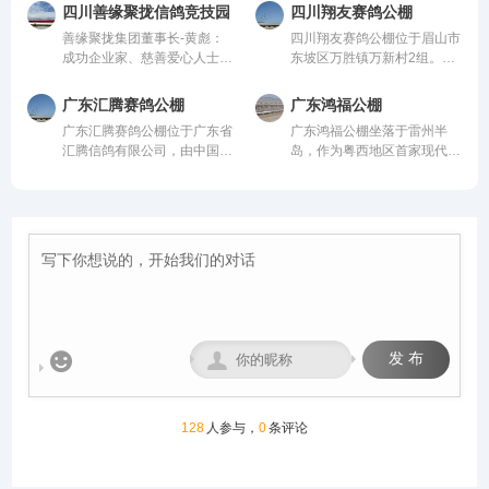
内先进、科学合理的设计方案
公棚以国际、国内先进、科学
从配件设施到饲养团队，均达
羽赛鸽。从配件设施到饲养团
四川善缘聚拢信鸽竞技园
四川翔友赛鸽公棚
进行建设，采用一体化钢架结
合理的设计方案进行建设，采
到业内领先水平，为广大鸽友
队，均达到业内领先水平，为
善缘聚拢集团董事长-黄彪：
四川翔友赛鸽公棚位于眉山市
构，公棚长200米，宽28米，
用一体化钢架结构，公棚长
创造一个心神向往的赛鸽净
广大鸽友创造一个心神向往的
成功企业家、慈善爱心人士、
东坡区万胜镇万新村2组。气
高15米，可容纳20000多羽赛
200米，宽28米，高15米，可
地。
赛鸽净地。
信鸽爱好者，曾获评“四川脱
候温润、视野开阔的优质赛鸽
鸽。从配件设施到饲养团队，
容纳20000多羽赛鸽。从配件
贫攻坚先进个人”。旗下拥有
竞技核心区域。交通便捷通
均达到业内领先水平，为广大
设施到饲养团队，均达到业内
广东汇腾赛鸽公棚
广东鸿福公棚
新材料能源、 医疗健康、养
达，周边无高大建筑与污染
鸽友创造一个心神向往的赛鸽
领先水平，为广大鸽友创造一
广东汇腾赛鸽公棚位于广东省
广东鸿福公棚坐落于雷州半
生酒业、信鸽竞技为核心板块
源，空气洁净、地势平缓，得
净地。
个心神向往的赛鸽净地。
汇腾信鸽有限公司，由中国信
岛，作为粤西地区首家现代化
的多元化控股企业。始终坚
天独厚的自然环境为赛鸽生
鸽协会监管。该公棚以国际、
赛鸽竞翔机构，秉持“专业、
持“绿色、科技、共享、慈
长、训养与竞翔提供了理想场
国内先进、科学合理的设计方
公正、透明、卓越”的理念，
善”的发展理念。控股多家实
地，是集赛鸽养殖、专业训
案进行建设，采用一体化钢架
志在打造华南地区标杆公棚。
体公司，资金实力雄厚，为广
练、赛事举办于一体的现代化
结构，公棚长200米，宽28
公棚硬件设施卓著：占地50
大鸽友竞翔比赛坐拥强大后
专业公棚。公棚总占地12000
米，高15米，可容纳20000多
亩，鸽舍主体长137米、宽40
盾！
多平方米。公棚一字型排列，
羽赛鸽。从配件设施到饲养团
米、高18米，主体鸽舍宏大
能容纳一万五千余羽的赛鸽。
队，均达到业内领先水平，为
且采用抗风结构；创新采用全
赛事运营坚守“公平、公正、
广大鸽友创造一个心神向往的
国首座钢筋混凝土降落台（长
公开”核心原则，打造黄金赛
赛鸽净地。
125米，高12米）；地网高达
线，规划多关阶梯式竞赛体
4.5米，确保干燥通风。我们
系，覆盖200公里至500公里


发 布
致力于以顶级设施与科学管
不同竞翔距离，满足各类参赛
理，为赛鸽提供最佳成长与竞
需求。
技环境，守护每一份托付，成
就每一羽翱翔。
128
人参与，
0
条评论