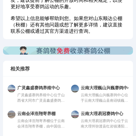
友，建议提前了解公棚的开放时间和相关规定，以便
更好地享受赛鸽运动的乐趣。
希望以上信息能够帮助到您。如果您对山东顺达公棚
（秋棚）还有其他问题或想了解更多详情，建议直接
联系公棚或通过其官方渠道进行查询。
相关推荐
广灵鑫盛赛鸽养殖中心
云南大理巍山兴巍赛鸽中心
广灵鑫盛赛鸽养殖中心位于山
云南大理巍山兴巍赛鸽中心位
西省大同市广灵县鑫盛赛鸽养
于云南大理巍山县南诏镇巍山
殖中心，由中国信鸽协会监
县现代农业科技园，由中国信
管。该公棚以国际、国内先
鸽协会监管。该公棚以国际、
云南会泽浩翔寄养棚
云南大理易冠赛鸽中心
进、科学合理的设计方案进行
国内先进、科学合理的设计方
云南会泽浩翔寄养棚位于云南
云南大理易冠赛鸽中心位于云
建设，采用一体化钢架结构，
案进行建设，采用一体化钢架
会泽浩翔寄养棚，由中国信鸽
南大理州弥渡县红岩镇潘阳
公棚长200米，宽28米，高15
结构，公棚长200米，宽28
协会监管。该公棚以国际、国
村，由中国信鸽协会监管。该
米，可容纳20000多羽赛鸽。
米，高15米，可容纳20000多