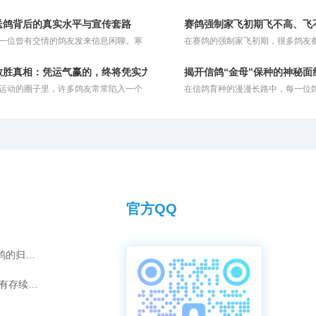
有之，延绵不绝。人们常谈起谁是谁的
统体育竞技，巧妙地将人类的智慧
谁是谁的师父，这一条条师承脉络交织
力融为一体。这项运动并非单纯依
送鸽背后的真实水平与宣传套路
赛鸽强制家飞初期飞不高、飞
张清晰的技艺传承图谱。然而，置身于
发力定胜负，而是对鸽子与生俱来
一位曾有交情的鸽友发来信息闲聊。寒
在赛鸽的强制家飞初期，很多鸽友
变的短视频时代，当基础知识与技艺获
能、持久耐力以及精准方向感的深
，他提起圈内某位“名家”，对其推崇备
个令人头疼的问题：鸽子飞不起来
触手可得，一个引人深思的问题浮出水
时，它也是一场考验鸽主科学饲养
他描述，这位名家套路清奇：将鸽子免
高。其实，这种现象通常由几个关
今，我们还需要拜师吗？
的综合较量，完美诠释了人与自然
致胜真相：凭运气赢的，终将凭实力输掉！
揭开信鸽“金母”保种的神秘面
给鸽友交费参赛，唯一的要求就是把获
而成：一是夏季高温炎热；二是赛
竞技美学。在现代竞翔体系中，赛
运动的圈子里，许多鸽友常常陷入一个
在信鸽育种的漫漫长路中，每一位
子拍回来。鸽友劝我也效仿此法，多送
能尚未完全打开；三是鸽子之前没
将生物学原理与体育实践深度结合
区——总想着“靠运气赢钱”。然而现实
以求能拥有一羽真正的“金母”。所
子让他人试验，以此扩大知名度，让更
强度的飞行训练，体能储备不足。
毅力、智慧与团队协作于一体的优
冰冷且残酷的：你凭借好运气赢来的奖
那种无论与哪羽雄鸽配对，都能飞
验自家鸽系的实力。他甚至提到，有人
终一定会因为自身实力不足而亏出去。
超级种雌。然而，打江山易，守江
家的鸽子在寄养棚狂揽千万奖金，公棚
之，即便你的鸽子偶然飞出了好成绩，
一羽可遇不可求的金母，如何科学
样表现优异。
你自身的养鸽水平和综合实力不够，很
良基因，形成稳定的品系，成为了
后续的比赛中赔回去。一味依赖运气去
核心难题。保种不仅需要独到的眼
，注定无法在这个圈子里长久立足。
科学的方法与严苛的淘汰机制。
官方QQ
灰雄“汤姆”的夺冠传奇：爱情如何化为赛鸽的归巢引擎？
短视频时代，传承千年的拜师之礼是否仍有存续的意义？