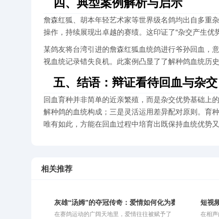
四、典型案例解析与启示
詹森红狐、胡本年轻艺术家等世界级名鸽均出自多重
操作，持续展现出卓越的赛绩。这印证了“杂交产生优
某鸽友将台湾引进的詹森红狐血统鸽进行爷孙回血，
视血统记录错失良机。此案例凸显了了解种鸽血统历
五、结语：辩证看待回血与杂交
回血育种并非简单的近亲繁殖，而是杂交优势基础上
解种鸽的血统构成；三是灵活运用差异配对原则。育种
唯有如此，方能在回血过程中培育出既保持血统优势
相关推荐
灰雄“汤姆”的夺冠传奇：爱情如何化为赛鸽的归巢引擎
短视
在赛鸽运动的广阔天地里，爱情往往被赋予了
在相声