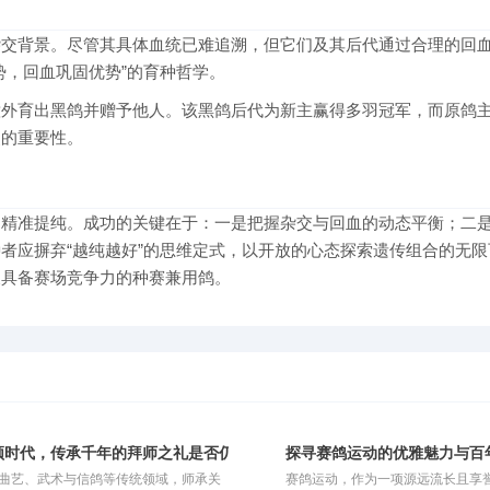
杂交背景。尽管其具体血统已难追溯，但它们及其后代通过合理的回
势，回血巩固优势”的育种哲学。
意外育出黑鸽并赠予他人。该黑鸽后代为新主赢得多羽冠军，而原鸽
史的重要性。
的精准提纯。成功的关键在于：一是把握杂交与回血的动态平衡；二
者应摒弃“越纯越好”的思维定式，以开放的心态探索遗传组合的无限
又具备赛场竞争力的种赛兼用鸽。
？
频时代，传承千年的拜师之礼是否仍有存续的意义？
探寻赛鸽运动的优雅魅力与百
曲艺、武术与信鸽等传统领域，师承关
赛鸽运动，作为一项源远流长且享