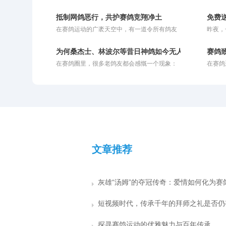
超越浪漫的现实意义。对于人类而言，爱情或
系自古
许能成为奋进的动力，也或许让人迷失方向；
徒弟，
抵制网鸽恶行，共护赛鸽竞翔净土
免费
而对于赛鸽来说，爱情恰恰是它们冲破云霄、
出了一
在赛鸽运动的广袤天空中，有一道令所有鸽友
昨夜，
拼命飞回巢穴的最强引擎。在比利时鸽界备受
瞬息万
深恶痛绝的“暗雷”——网鸽。这种在赛鸽归巢
暄过后
推崇的“鳏夫制”比赛策略中，正是对伴侣那份
取变得
必经之路上私设捕鸟粘网、恶意截留参赛信鸽
至。据
深深的眷恋，被巧妙地转化为了赛场上锐不可
面：如
为何桑杰士、林波尔等昔日神鸽如今无人问津？
赛鸽
的行径，不仅践踏了体育竞技的公平底线，更
费提供
当的归巢渴望。
在赛鸽圈里，很多老鸽友都会感慨一个现象：
在赛鸽
在情理与法律的双重维度上被严厉禁止。
奖的鸽
曾经被捧上天的超级品系，如今似乎很少有人
思维盲
免费鸽
提及了。桑杰士是超级好的鸽子，林波尔也是
往往是
多人体
不可多得的快速鸽，但是为什么现在没人提了
金，最
用该名
呢？这背后折射出的，其实是赛鸽市场残酷的
简而言
赛事同
商业运作规律。
但如果
容易在
打比赛
文章推荐
探寻赛鸽运动的优雅魅力与百年传承