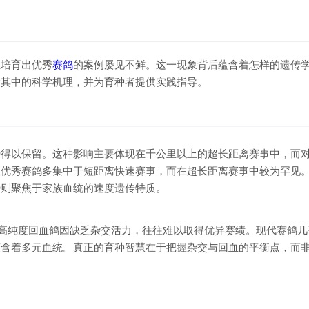
血培育出优秀
赛鸽
的案例屡见不鲜。这一现象背后蕴含着怎样的遗传
析其中的科学机理，并为育种者提供实践指导。
得以保留。这种影响主要体现在千公里以上的超长距离赛事中，而对5
的优秀赛鸽多集中于短距离快速赛事，而在超长距离赛事中较为罕见
势则聚焦于家族血统的速度遗传特质。
的高纯度回血鸽因缺乏杂交活力，往往难以取得优异赛绩。现代赛鸽几
蕴含着多元血统。真正的育种智慧在于把握杂交与回血的平衡点，而