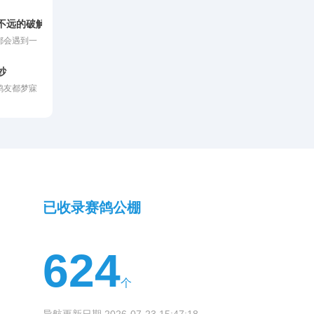
与鸽子的毅
靠瞬间的爆
不远的破解之法与饲料调配
的归巢本
都会遇到一
度考量。同
或者飞不
与训练策略
键因素交织
和谐共舞的
纱
鸽的气囊功
鸽运动更是
鸽友都梦寐
有经历过高
，成为了集
谓金母，即
雅盛会。
出好成绩的
山难。面对
地保住其优
育种工作的
光，更需要
已收录赛鸽公棚
624
个
导航更新日期 2026-07-23 15:47:18