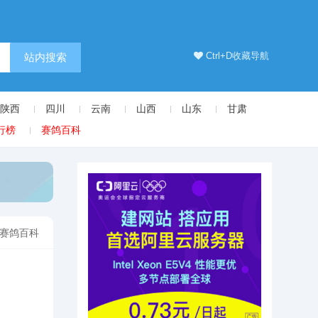
Ctrl+D收藏导航
站内搜索
陕西
四川
云南
山西
山东
甘肃
行榜
赛鸽百科
赛鸽百科