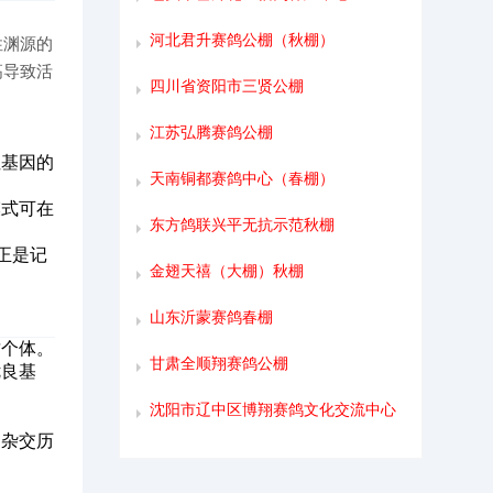
河北君升赛鸽公棚（秋棚）
性渊源的
高导致活
四川省资阳市三贤公棚
江苏弘腾赛鸽公棚
性基因的
天南铜都赛鸽中心（春棚）
模式可在
东方鸽联兴平无抗示范秋棚
”正是记
金翅天禧（大棚）秋棚
山东沂蒙赛鸽春棚
质个体。
甘肃全顺翔赛鸽公棚
优良基
沈阳市辽中区博翔赛鸽文化交流中心
知杂交历