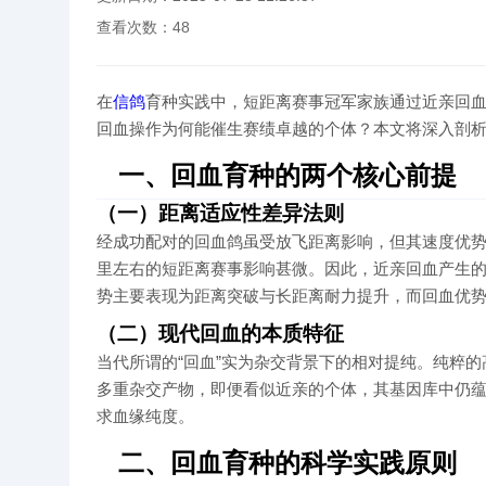
查看次数：
48
在
信鸽
育种实践中，短距离赛事冠军家族通过近亲回
回血操作为何能催生赛绩卓越的个体？本文将深入剖
一、回血育种的两个核心前提
（一）距离适应性差异法则
经成功配对的回血鸽虽受放飞距离影响，但其速度优势
里左右的短距离赛事影响甚微。因此，近亲回血产生
势主要表现为距离突破与长距离耐力提升，而回血优
（二）现代回血的本质特征
当代所谓的“回血”实为杂交背景下的相对提纯。纯粹
多重杂交产物，即便看似近亲的个体，其基因库中仍
求血缘纯度。
二、回血育种的科学实践原则