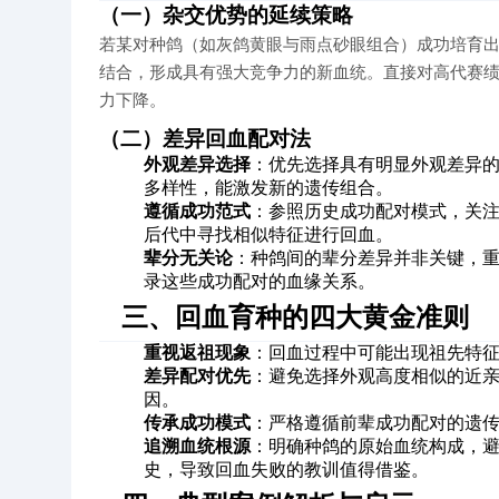
（一）杂交优势的延续策略
若某对种鸽（如灰鸽黄眼与雨点砂眼组合）成功培育
结合，形成具有强大竞争力的新血统。直接对高代赛
力下降。
（二）差异回血配对法
外观差异选择
：优先选择具有明显外观差异
多样性，能激发新的遗传组合。
遵循成功范式
：参照历史成功配对模式，关
后代中寻找相似特征进行回血。
辈分无关论
：种鸽间的辈分差异并非关键，
录这些成功配对的血缘关系。
三、回血育种的四大黄金准则
重视返祖现象
：回血过程中可能出现祖先特
差异配对优先
：避免选择外观高度相似的近
因。
传承成功模式
：严格遵循前辈成功配对的遗
追溯血统根源
：明确种鸽的原始血统构成，
史，导致回血失败的教训值得借鉴。