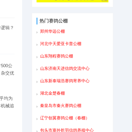
热门赛鸽公棚
学逻辑？
郑州华远公棚
河北中天爱亚卡普公棚
山东翔程赛鸽公棚
00公
山东济南天进信鸽交流中心
。杂交优
山东新泰瑞浩赛鸽寄养中心
湖北金楚春棚
乎均为
秦皇岛市秦火赛鸽公棚
非机械追
辽宁创翼赛鸽公棚（春棚）
包头市塞外乾羽信鸽养殖中心