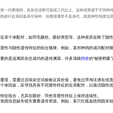
出第一代赛绩鸽，其杂交优势可延续三代以上。这种优势源于不同种
绩鸽进行近亲回血虽可保种，但赛绩通常不及亲代，因其种性纯度过
的近亲个体配对，如羽毛颜色、眼砂类型等。这种差异反映了隐
注显性与隐性遗传特征的组合规律。例如，某对种鸽的成功配对
重要的是追溯其杂交成功的遗传渊源。许多顶级
鸽舍
的“秘密档案
征重现，需通过后续杂交试验验证其价值，避免过早淘汰潜在优
亲个体回血，应寻找具有不同显性特征的近亲配对，以激活隐性
传特征组合，尤其在眼砂、羽色等显性特征上保持连续性。
避免因信息缺失错失重要遗传资源。例如，某只红狐血统鸽因未