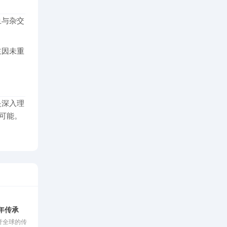
血与杂交
主因未重
是深入理
可能。
年传承
誉全球的传