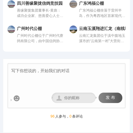
际、国内先进、科学合理的设
然氧吧，距城区仅4公里，
从配件设施到饲养团队，均达
均达到业内领先水平，为广大
四川善缘聚拢信鸽竞技园
广东鸿福公棚
计方案进行建设，采用一体化
108国道直达，交通便捷。公
到业内领先水平，为广大鸽友
鸽友创造一个心神向往的赛鸽
善缘聚拢集团董事长-黄彪：
广东鸿福公棚坐落于雷州半
钢架结构，公棚长200米，宽
棚周边无高压线遮挡，视野开
创造一个心神向往的赛鸽净
净地。
成功企业家、慈善爱心人士、
岛，作为粤西地区首家现代化
28米，高15米，可容纳
阔、生态优越，是赛鸽饲养、
地。
信鸽爱好者，曾获评“四川脱
赛鸽竞翔机构，秉持“专业、
20000多羽赛鸽。从配件设施
训飞与竞赛的理想之地。致力
贫攻坚先进个人”。旗下拥有
公正、透明、卓越”的理念，
到饲养团队，均达到业内领先
打造西南地区赛鸽标杆品牌。
广州时代公棚
云南玉溪翔进汇龙（南线秋棚
新材料能源、 医疗健康、养
志在打造华南地区标杆公棚。
水平，为广大鸽友创造一个心
广州时代公棚位于广州时代赛
云南汇龙集团位于滇中腹地玉
生酒业、信鸽竞技为核心板块
公棚硬件设施卓著：占地50
神向往的赛鸽净地。
鸽有限公司，由中国信鸽协会
溪市的“云南第一村”大营街工
的多元化控股企业。始终坚
亩，鸽舍主体长137米、宽40
监管。该公棚以国际、国内先
业区，距市区五公里、昆玉铁
持“绿色、科技、共享、慈
米、高18米，主体鸽舍宏大
进、科学合理的设计方案进行
路四公里，交通便捷。
善”的发展理念。控股多家实
且采用抗风结构；创新采用全
建设，采用一体化钢架结构，
体公司，资金实力雄厚，为广
国首座钢筋混凝土降落台（长
公棚长200米，宽28米，高15
大鸽友竞翔比赛坐拥强大后
125米，高12米）；地网高达
米，可容纳20000多羽赛鸽。
盾！
4.5米，确保干燥通风。我们
从配件设施到饲养团队，均达
致力于以顶级设施与科学管
到业内领先水平，为广大鸽友
理，为赛鸽提供最佳成长与竞
创造一个心神向往的赛鸽净
技环境，守护每一份托付，成
地。
就每一羽翱翔。


发 布
96
人参与，
0
条评论