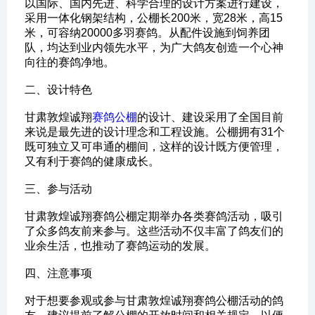
以国际、国内先进、科学合理的设计方案进行建设，
采用一体化钢架结构，公棚长200米，宽28米，高15
米，可容纳20000多羽赛鸽。从配件设施到饲养团
队，均达到业内领先水平，为广大鸽友创造一个心神
向往的赛鸽净地。
‌二、设计特色‌
甘肃敦煌诚翔
赛鸽公棚
的设计、建设采用了全国目前
来说是最先进的设计理念和工程设施。公棚拥有31个
既可独立又可串通的棚间，这样的设计既方便管理，
又有利于赛鸽的健康成长。
‌三、参与活动‌
甘肃敦煌诚翔赛鸽公棚定期举办各类赛鸽活动，吸引
了众多鸽友前来参与。这些活动不仅丰富了鸽友们的
业余生活，也推动了赛鸽运动的发展。
‌四、注意事项‌
对于想要参观或参与甘肃敦煌诚翔赛鸽公棚活动的鸽