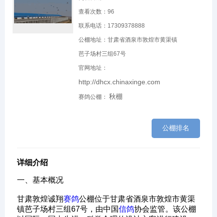
查看次数：
96
联系电话：17309378888
公棚地址：甘肃省酒泉市敦煌市黄渠镇
芭子场村三组67号
官网地址：
http://dhcx.chinaxinge.com
秋棚
赛鸽公棚：
公棚排名
详细介绍
一、基本概况‌
甘肃敦煌诚翔
赛鸽
公棚位于甘肃省酒泉市敦煌市黄渠
镇芭子场村三组67号，由中国
信鸽
协会监管。该公棚