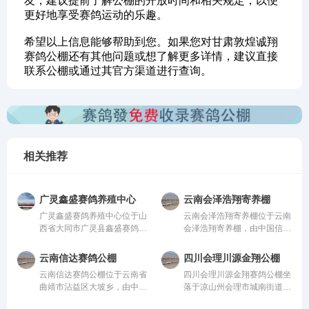
友，建议提前了解公棚的开放时间和相关规定，以便
更好地享受赛鸽运动的乐趣。
希望以上信息能够帮助到您。如果您对甘肃敦煌诚翔
赛鸽公棚还有其他问题或想了解更多详情，建议直接
联系公棚或通过其官方渠道进行查询。
相关推荐
广灵鑫盛赛鸽养殖中心
云南会泽浩翔寄养棚
广灵鑫盛赛鸽养殖中心位于山
云南会泽浩翔寄养棚位于云南
西省大同市广灵县鑫盛赛鸽养
会泽浩翔寄养棚，由中国信鸽
殖中心，由中国信鸽协会监
协会监管。该公棚以国际、国
管。该公棚以国际、国内先
内先进、科学合理的设计方案
云南信达赛鸽公棚
四川会理川源金翔公棚
进、科学合理的设计方案进行
进行建设，采用一体化钢架结
云南信达赛鸽公棚位于云南省
四川会理川源金翔赛鸽公棚坐
建设，采用一体化钢架结构，
构，公棚长200米，宽28米，
曲靖市沾益区大坡乡，由中国
落于凉山州会理市城南街道五
公棚长200米，宽28米，高15
高15米，可容纳20000多羽赛
信鸽协会监管。该公棚以国
官屯，地处海拔1600米的天
米，可容纳20000多羽赛鸽。
鸽。从配件设施到饲养团队，