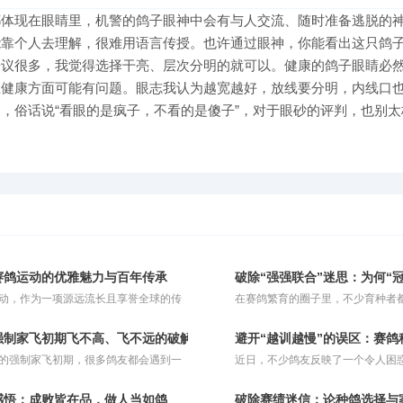
都体现在眼睛里，机警的鸽子眼神中会有与人交流、随时准备逃脱的
能靠个人去理解，很难用语言传授。也许通过眼神，你能看出这只鸽
争议很多，我觉得选择干亮、层次分明的就可以。健康的鸽子眼睛必
在健康方面可能有问题。眼志我认为越宽越好，放线要分明，内线口
，俗话说“看眼的是疯子，不看的是傻子”，对于眼砂的评判，也别太
？
赛鸽运动的优雅魅力与百年传承
破除“强强联合”迷思：为何“
动，作为一项源远流长且享誉全球的传
在赛鸽繁育的圈子里，不少育种者
竞技，巧妙地将人类的智慧与鸽子的毅
极其朴素的信念：既然“强者恒强”
一体。这项运动并非单纯依靠瞬间的爆
只冠军鸽相配，理应能诞生出青出
强制家飞初期飞不高、飞不远的破解之法与饲料调配
避开“越训越慢”的误区：赛
胜负，而是对鸽子与生俱来的归巢本
战将。在他们的惯性思维中，父母
的强制家飞初期，很多鸽友都会遇到一
近日，不少鸽友反映了一个令人困
久耐力以及精准方向感的深度考量。同
赛绩证明了自己的巅峰实力，子代
头疼的问题：鸽子飞不起来或者飞不
自家赛鸽明明天天坚持训练，归巢
也是一场考验鸽主科学饲养与训练策略
齐双方优势。可惜事与愿违，现实
实，这种现象通常由几个关键因素交织
越慢。以前进行短距离训放时，鸽
较量，完美诠释了人与自然和谐共舞的
种盲目自信当头棒喝。那些头顶“双
感悟：成败皆在品，做人当如鸽
破除赛绩迷信：论种鸽选择与