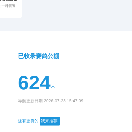
，依然有部
较量时或许
在一种普遍
练日志后不
上500公
事的投入加
训练“过了
，再无归
度依赖赛
落得如此尴
的鸽友而
，往往是做
家，甚至非
子不用，他
心里有底。
已收录赛鸽公棚
624
个
导航更新日期 2026-07-23 15:47:09
还有更赞的
我来推荐