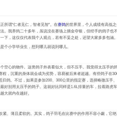
正所谓“仁者见仁，智者见智”。在
赛鸽
的世界里，个人成绩有高低之
看法。我养鸽二十多年，虽说没在赛场上摘金夺银，但经手的鸽子也
明一下，这仅仅代表我个人观点，若有不妥之处，还望大家多多包涵
就是个小学毕业生，想到哪儿就说到哪儿。
一个空心的物件。这类鸽子外表看似大，但不压手。我觉得太压手的
赛程，沉重的身体就会成为劣势，容易被后来者超越。有些鸽子在30
迟归鸽。不过，如果是参加200、300公里的指定赛，选择略微压手
最好别用太压手的鸽子。这就好比同样是1.6L排量的车，拉着路虎
沉越大就内在越好。
喜欢紧、薄且柔软的。其实，鸽子羽毛在比赛中的作用不容小觑，它绝