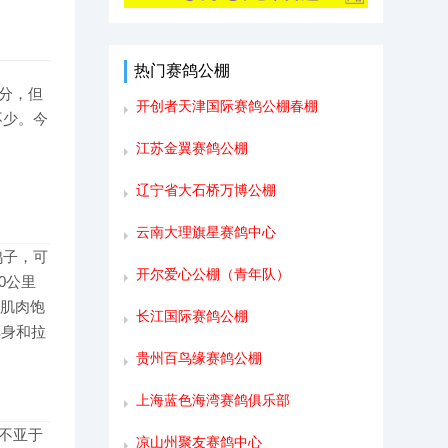
热门赛鸽公棚
分，但
开创者天津国际赛鸽公棚春棚
不少。今
。
江苏金翼赛鸽公棚
辽宁省大石桥万博公棚
云南大理旗星赛鸽中心
鸽子，可
开尔爱心公棚（青年队）
0公里
、肌肉饱
长江国际赛鸽公棚
车身和拉
贵州百鸟缘赛鸽公棚
上海蓝色海湾赛鸽俱乐部
不亚于
凉山州聚友赛鸽中心