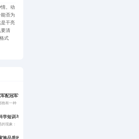
神情。动
子能否为
然是干亮
也要清
格式
冠军配冠军”屡屡折戟长程赛？
都抱有一种
，那么让两
于蓝的超级
鸽科学短训与体能恢复指南
双方均已用
惑的现象：
自然应当集
速度却越来
往往会给这
子总是早早
冠”光环的
家族品质的真实博弈