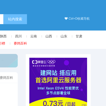
Ctrl+D收藏导航
站内搜索
陕西
四川
云南
山西
山东
甘肃
行榜
赛鸽百科
赛鸽百科