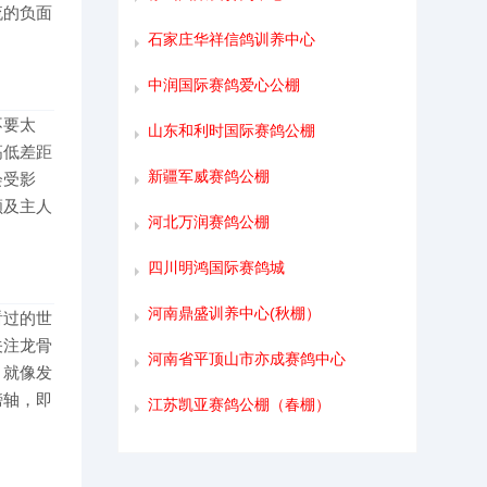
流的负面
石家庄华祥信鸽训养中心
。
中润国际赛鸽爱心公棚
不要太
山东和利时国际赛鸽公棚
高低差距
新疆军威赛鸽公棚
会受影
顾及主人
河北万润赛鸽公棚
四川明鸿国际赛鸽城
河南鼎盛训养中心(秋棚）
看过的世
关注龙骨
河南省平顶山市亦成赛鸽中心
，就像发
膀轴，即
江苏凯亚赛鸽公棚（春棚）