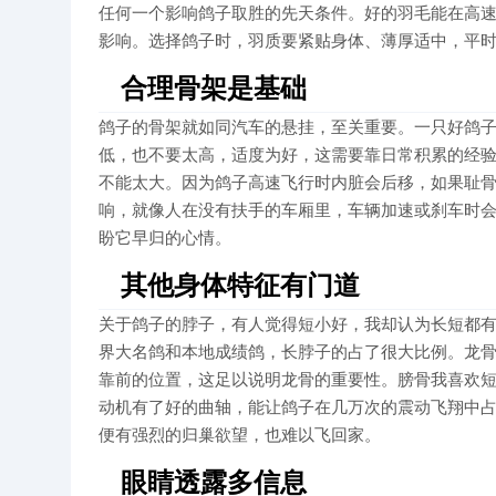
任何一个影响鸽子取胜的先天条件。好的羽毛能在高
影响。选择鸽子时，羽质要紧贴身体、薄厚适中，平
合理骨架是基础
鸽子的骨架就如同汽车的悬挂，至关重要。一只好鸽
低，也不要太高，适度为好，这需要靠日常积累的经
不能太大。因为鸽子高速飞行时内脏会后移，如果耻
响，就像人在没有扶手的车厢里，车辆加速或刹车时
盼它早归的心情。
其他身体特征有门道
关于鸽子的脖子，有人觉得短小好，我却认为长短都
界大名鸽和本地成绩鸽，长脖子的占了很大比例。龙
靠前的位置，这足以说明龙骨的重要性。膀骨我喜欢
动机有了好的曲轴，能让鸽子在几万次的震动飞翔中
便有强烈的归巢欲望，也难以飞回家。
眼睛透露多信息