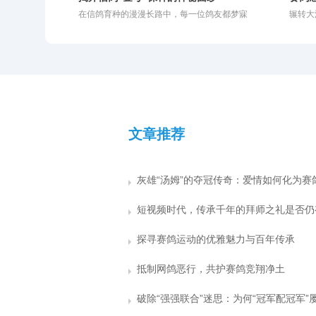
袭，甚至从月薪五千的普通人摇身一变成为身
而成：
当的归巢渴望。
竞技美
在信鸽育种的漫漫长路中，每一位鸽友都梦寐
辗转大
价百万的养殖基地老板。这些真实的成功案
能尚未
将生物
以求能拥有一羽真正的“金母”。所谓金母，即
路延伸
例，无疑给广大养鸽人注入了一剂强心针。然
强度的
毅力、
那种无论与哪羽雄鸽配对，都能飞出好成绩的
的风土
而，随着赛鸽运动的商业化，圈子里也滋生出
超级种雌。然而，打江山易，守江山难。面对
繁华落
诸多乱象。昨晚，一位曾有交集的鸽友发来信
一羽可遇不可求的金母，如何科学地保住其优
大实话
息，向我极力推崇某位“赛鸽名家”，称其不仅
良基因，形成稳定的品系，成为了育种工作的
鸽子外
鸽子飞得好，还独创了一套“免费让别人交费参
核心难题。保种不仅需要独到的眼光，更需要
一旦踏
赛，再拍回奖鸽”的运营模式。这番话不禁让我
科学的方法与严苛的淘汰机制。
俱来的
陷入深思：在这层耀眼的名家光环背后，究竟
的鸽子
隐藏着多少真实实力与宣传套
的还是
文章推荐
探寻赛鸽运动的优雅魅力与百年传承
抵制网鸽恶行，共护赛鸽竞翔净土