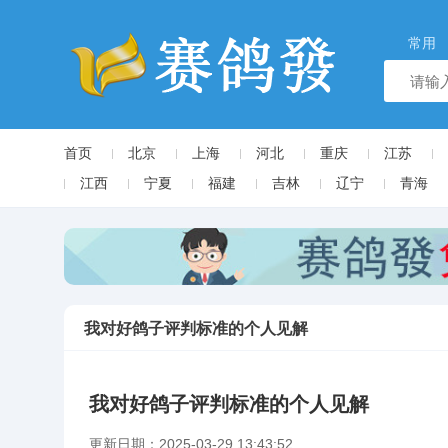
常用
首页
北京
上海
河北
重庆
江苏
江西
宁夏
福建
吉林
辽宁
青海
我对好鸽子评判标准的个人见解
我对好鸽子评判标准的个人见解
更新日期：2025-03-29 13:43:52