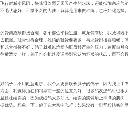
速飞行时减小风阻，快速滑落雨天雾天产生的水珠，还能抵御寒冷气
时羽毛状态好、不糟不烂的为佳，就算是用来做种鸽，也应如此选择
子的骨架必须衔接合理，各个部位平稳过渡。就龙骨来说，我觉得既
验去把握。耻骨也得合理，雄鸽的耻骨要要紧，与龙骨衔接要顺畅，
骨和龙骨衔接不好，鸽子就难以承受内脏后移产生的压力，速度自然
会往后滑动一样，鸽子也会把速度调整到它认为舒服的状态，而不会
有好鸽子，不用刻意追求。我个人更喜欢长脖子的鸽子，因为我上手
骨方面，我觉得顶在稍稍靠前一些的位置为好，很多鸽友选鸽时也很
短且粗壮结实的，因为成绩鸽大多如此。结实的膀骨加上丰满的肌肉
占据优势。想象一下，鸽子在大风中飞行，如果没有一副坚毅结实的