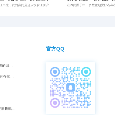
一是夏季高温炎热；二是赛鸽的气囊功
归巢，如今鸽主自己都到家许久了
学。在现代竞翔体系中，赛鸽运动更是
幼鸽，在面对300公里级别的短程
江南北，我的赛鸽足迹从水乡江浙沪一
在养鸽圈子中，多数竞翔爱好者存
完全打开；三是鸽子之前没有经历过高
分赛鸽在空中徘徊。详细了解其训
学原理与体育实践深度结合，成为了集
还能凭借天赋一骑绝尘，可一旦被送
至高原云南。这一路走来，领略了各异
心理：随着养鸽时间的推移和对赛
飞行训练，体能储备不足。
难发现，问题并非鸽子退步了，而是
智慧与团队协作于一体的优雅盛会。
里决赛的征途，往往如同泥牛入海
人情，也尝遍了赛场上的胜负酸甜。当
深，大家在做种鸽的选择上往往极
头”。
期。为何看似完美的“双冠”组合会
尽，静心沉思，最深的感触凝成了一句
绩。特别是对于那些征战赛场多年
尬的境地？
：鸽子这生灵，能飞就是硬道理。有些
言，自家连续飞出高位名次的鸽子
表再光鲜亮丽，羽质顺滑、体态优美，
种的首选。部分要求更为严苛的玩
上公棚的赛飞征程，若是缺乏那种与生
飞过前三名或连续多站前十名的鸽
竞翔能力，也是徒有其表。对于不能飞
们认为只有这样的鸽子做种才让人
，再美也毫无价值。说到底，养鸽比拼
血统底蕴与家族传承。
官方QQ
灰雄“汤姆”的夺冠传奇：爱情如何化为赛鸽的归巢引擎？
短视频时代，传承千年的拜师之礼是否仍有存续的意义？
破除“强强联合”迷思：为何“冠军配冠军”屡屡折戟长程赛？