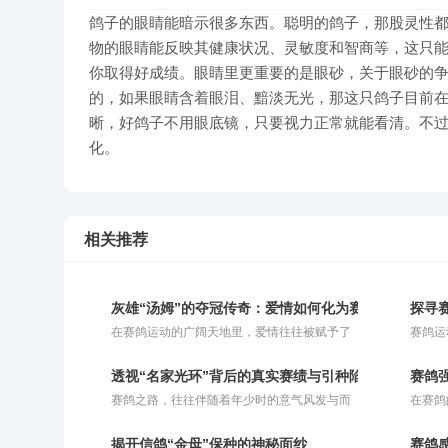
鸽子的眼睛能暗示很多东西。聪明的鸽子，那股灵性
物的眼睛能反映其健康状况、灵敏度和智商等，这只
你取得好成绩。眼睛里更重要的是眼砂，关于眼砂的
的，如果眼睛含着眼泪、黯淡无光，那这只鸽子目前
晰，好鸽子不用眼底镜，只要视力正常就能看清。不过
化。
相关推荐
灰雄“汤姆”的夺冠传奇：爱情如何化为赛鸽的归巢引擎
探寻
在赛鸽运动的广阔天地里，爱情往往被赋予了
赛鸽运
超越浪漫的现实意义。对于人类而言，爱情或
统体育
许能成为奋进的动力，也或许让人迷失方向；
力融为
透视“名家光环”背后的真实赛绩与引种陷阱
赛鸽
而对于赛鸽来说，爱情恰恰是它们冲破云霄、
发力定
赛鸽之路，往往伴随着年少时的意气风发与而
在赛鸽
拼命飞回巢穴的最强引擎。在比利时鸽界备受
能、持
立之年的执着坚守。在这条充满未知与挑战的
个令人
推崇的“鳏夫制”比赛策略中，正是对伴侣那份
时，它
旅程中，有人凭借坚韧与运气实现了命运的逆
高。其
深深的眷恋，被巧妙地转化为了赛场上锐不可
的综合
揭开信鸽“金母”保种的神秘面纱
赛鸽