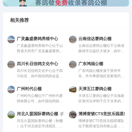
相关推荐
广灵鑫盛赛鸽养殖中心
云南信达赛鸽公棚
广灵鑫盛赛鸽养殖中心位于山
云南信达赛鸽公棚位于云南省
西省大同市广灵县鑫盛赛鸽养
曲靖市沾益区大坡乡，由中国
殖中心，由中国信鸽协会监
信鸽协会监管。该公棚以国
管。该公棚以国际、国内先
际、国内先进、科学合理的设
四川长召信鸽文化中心
广东鸿福公棚
进、科学合理的设计方案进行
计方案进行建设，采用一体化
四川长召信鸽文化中心位于四
广东鸿福公棚坐落于雷州半
建设，采用一体化钢架结构，
钢架结构，公棚长200米，宽
川自贡，由中国信鸽协会监
岛，作为粤西地区首家现代化
公棚长200米，宽28米，高15
28米，高15米，可容纳
管。该公棚以国际、国内先
赛鸽竞翔机构，秉持“专业、
米，可容纳20000多羽赛鸽。
20000多羽赛鸽。从配件设施
进、科学合理的设计方案进行
公正、透明、卓越”的理念，
从配件设施到饲养团队，均达
到饲养团队，均达到业内领先
广州时代公棚
天津五江赛鸽公棚
建设，采用一体化钢架结构，
志在打造华南地区标杆公棚。
到业内领先水平，为广大鸽友
水平，为广大鸽友创造一个心
广州时代公棚位于广州时代赛
天津五江赛鸽公棚位于滨海新
公棚长200米，宽28米，高15
公棚硬件设施卓著：占地50
创造一个心神向往的赛鸽净
神向往的赛鸽净地。
鸽有限公司，由中国信鸽协会
区海河沿岸和于庄子水库的生
米，可容纳20000多羽赛鸽。
亩，鸽舍主体长137米、宽40
地。
监管。该公棚以国际、国内先
态廊道地带的天津江盛源休闲
从配件设施到饲养团队，均达
米、高18米，主体鸽舍宏大
进、科学合理的设计方案进行
农业生态园内，占地300亩，
到业内领先水平，为广大鸽友
且采用抗风结构；创新采用全
河北久盟国际赛鸽公棚（秋棚）
博搏壹號CTS竞技乐园星耀队
建设，采用一体化钢架结构，
其中公棚占地80亩。地理位
创造一个心神向往的赛鸽净
国首座钢筋混凝土降落台（长
河北久盟国际赛鸽公棚（秋棚​​​​​​​
博搏壹號CTS竞技乐园星耀队
公棚长200米，宽28米，高15
置得天独厚，是滨海新区范围
地。
125米，高12米）；地网高达
）位于河北保定市清苑区，由
位于陕西省宝鸡市岐山县，主
米，可容纳20000多羽赛鸽。
内最适合信鸽饲养、比赛的场
4.5米，确保干燥通风。我们
中国信鸽协会监管。该公棚以
棚长277米，宽27米，地网离