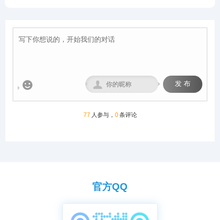
从配件设施到饲养团队，均达
所。
致力于以顶级设施与科学管
国际、国内先进、科学合理的
地高5米，面积约7500平方
到业内领先水平，为广大鸽友
理，为赛鸽提供最佳成长与竞
设计方案进行建设，采用一体
米，栖架3万余个。博搏壹號
创造一个心神向往的赛鸽净
技环境，守护每一份托付，成
化钢架结构，公棚长200米，
CTS竞技乐园星耀队赛线，是
地。
就每一羽翱翔。
宽28米，高15米，可容纳
陕西东北黄金赛线，决赛司放
20000多羽赛鸽。从配件设施
地为山西介休一带，放飞点为
到饲养团队，均达到业内领先
丘陵地带，归巢地为平原。正
水平，为广大鸽友创造一个心
常分速1200米/分左右，是非
神向往的赛鸽净地。
常适合赛鸽竞翔的赛线，多重
诚信三公监督管理措施，严厉


发 布
打击作弊等恶劣行为，维护广
大参赛鸽友的利益。
77
人参与，
0
条评论
官方QQ