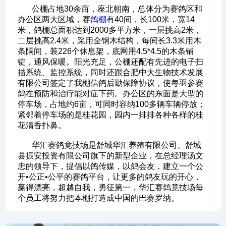
公棚占地30余亩，座北朝南，总体分为赛鸽区和
办公区两大区域，赛
鸽棚
有40间，长100米，宽14
米，鸽棚总面积达到2000多平方米，一层挑高2米，
二层挑高2.4米，采用全钢木结构，每间长3.3米用木
条隔间，装226个休息架，底网用4.5*4.5的木条铺
锭，通风保暖。阳光充足，公棚还配有先进的电子扫
描系统、监控系统，同时还跟合肥中大生物技术发展
有限公司签定了我棚信鸽后勤保障协议，使每羽参赛
鸽在预防和治疗能对症下药。办公区的东面是大型的
停车场，占地约6亩，可同时容纳100多辆车辆停放；
紧邻着停车场的是桂花园，园内一排排各种各样的桂
花清香扑鼻。
华汇赛鸽竟技场是舒城华汇养殖有限公司、舒城
县振安投资有限公司旗下的新型企业，在总经理汤文
忠的领导下，提倡以鸽传媒，以鸽会友，建立一个公
开•公正•公平的赛鸽平台，让更多的鸽友玩的开心，
赢得漂亮，超越自我，勇征第一，华汇赛鸽竟技场每
个员工将努力把本棚打造成中国的巴赛罗纳。