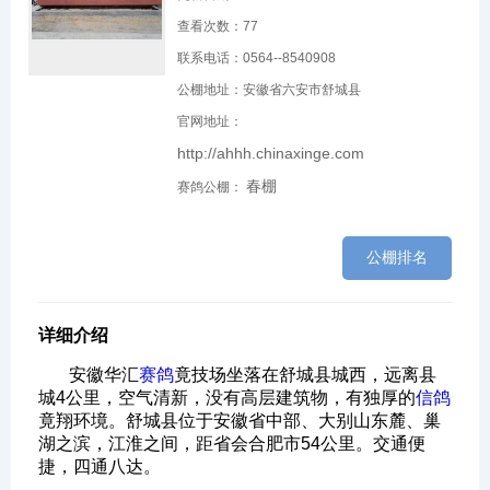
查看次数：
77
联系电话：0564--8540908
公棚地址：安徽省六安市舒城县
官网地址：
http://ahhh.chinaxinge.com
春棚
赛鸽公棚：
公棚排名
详细介绍
安徽华汇
赛鸽
竟技场坐落在舒城县城西，远离县
城4公里，空气清新，没有高层建筑物，有独厚的
信鸽
竟翔环境。舒城县位于安徽省中部、大别山东麓、巢
湖之滨，江淮之间，距省会合肥市54公里。交通便
捷，四通八达。