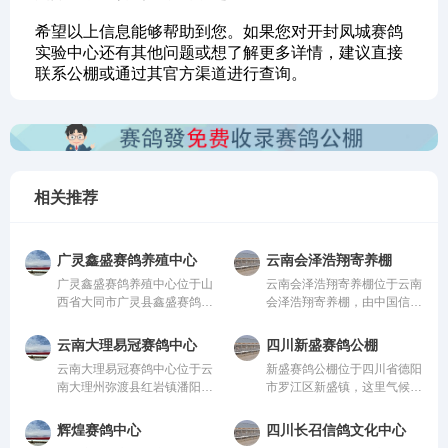
希望以上信息能够帮助到您。如果您对开封凤城赛鸽
实验中心还有其他问题或想了解更多详情，建议直接
联系公棚或通过其官方渠道进行查询。
相关推荐
广灵鑫盛赛鸽养殖中心
云南会泽浩翔寄养棚
广灵鑫盛赛鸽养殖中心位于山
云南会泽浩翔寄养棚位于云南
西省大同市广灵县鑫盛赛鸽养
会泽浩翔寄养棚，由中国信鸽
殖中心，由中国信鸽协会监
协会监管。该公棚以国际、国
管。该公棚以国际、国内先
内先进、科学合理的设计方案
云南大理易冠赛鸽中心
四川新盛赛鸽公棚
进、科学合理的设计方案进行
进行建设，采用一体化钢架结
云南大理易冠赛鸽中心位于云
新盛赛鸽公棚位于四川省德阳
建设，采用一体化钢架结构，
构，公棚长200米，宽28米，
南大理州弥渡县红岩镇潘阳
市罗江区新盛镇，这里气候温
公棚长200米，宽28米，高15
高15米，可容纳20000多羽赛
村，由中国信鸽协会监管。该
润、地势开阔，得天独厚的训
米，可容纳20000多羽赛鸽。
鸽。从配件设施到饲养团队，
公棚以国际、国内先进、科学
赛环境，是专为广大鸽友打造
从配件设施到饲养团队，均达
均达到业内领先水平，为广大
辉煌赛鸽中心
四川长召信鸽文化中心
合理的设计方案进行建设，采
的专业赛鸽竞技平台。公棚总
到业内领先水平，为广大鸽友
鸽友创造一个心神向往的赛鸽