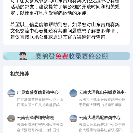
对于想要参观或参与山东吉翔赛鸽文化交流中心春棚
活动的鸽友，建议提前了解公棚的开放时间和相关规
定，以便更好地享受赛鸽运动的乐趣。
希望以上信息能够帮助到您。如果您对山东吉翔赛鸽
文化交流中心春棚还有其他问题或想了解更多详情，
建议直接联系公棚或通过其官方渠道进行查询。
相关推荐
广灵鑫盛赛鸽养殖中心
云南大理巍山兴巍赛鸽中心
广灵鑫盛赛鸽养殖中心位于山
云南大理巍山兴巍赛鸽中心位
西省大同市广灵县鑫盛赛鸽养
于云南大理巍山县南诏镇巍山
殖中心，由中国信鸽协会监
县现代农业科技园，由中国信
管。该公棚以国际、国内先
鸽协会监管。该公棚以国际、
云南会泽浩翔寄养棚
云南大理易冠赛鸽中心
进、科学合理的设计方案进行
国内先进、科学合理的设计方
云南会泽浩翔寄养棚位于云南
云南大理易冠赛鸽中心位于云
建设，采用一体化钢架结构，
案进行建设，采用一体化钢架
会泽浩翔寄养棚，由中国信鸽
南大理州弥渡县红岩镇潘阳
公棚长200米，宽28米，高15
结构，公棚长200米，宽28