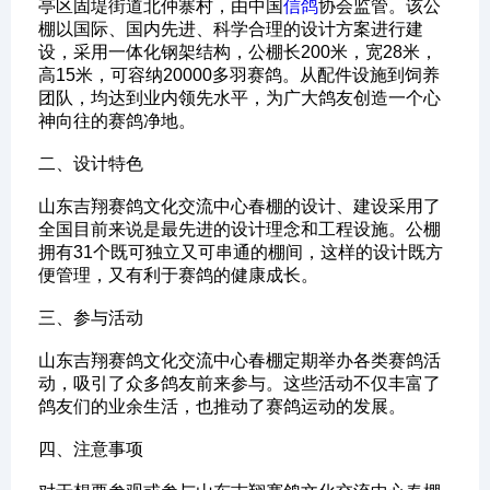
亭区固堤街道北仲寨村，由中国
信鸽
协会监管。该公
棚以国际、国内先进、科学合理的设计方案进行建
设，采用一体化钢架结构，公棚长200米，宽28米，
高15米，可容纳20000多羽赛鸽。从配件设施到饲养
团队，均达到业内领先水平，为广大鸽友创造一个心
神向往的赛鸽净地。
‌二、设计特色‌
山东吉翔赛鸽文化交流中心春棚的设计、建设采用了
全国目前来说是最先进的设计理念和工程设施。公棚
拥有31个既可独立又可串通的棚间，这样的设计既方
便管理，又有利于赛鸽的健康成长。
‌三、参与活动‌
山东吉翔赛鸽文化交流中心春棚定期举办各类赛鸽活
动，吸引了众多鸽友前来参与。这些活动不仅丰富了
鸽友们的业余生活，也推动了赛鸽运动的发展。
‌四、注意事项‌