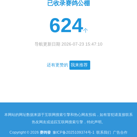
已收录赛鸽公棚
624
个
导航更新日期 2026-07-23 15:47:10
还有更赞的
我来推荐
本网站的网址数据来源于互联网搜索引擎和热心网友投稿，如有冒犯请直接联系
热友网友或追踪互联网搜索引擎，特此声明。
Copyright © 2026
赛鸽發
豫ICP备2025109374号-1
联系我们
广告合作