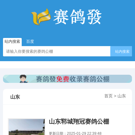
站内搜索
百度
站内搜索
首页
>
山东
山东
山东郓城翔冠赛鸽公棚
更新日期：2025-01-29 22:39:48