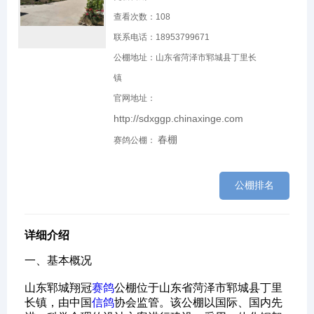
查看次数：
108
联系电话：18953799671
公棚地址：山东省菏泽市郓城县丁里长
镇
官网地址：
http://sdxggp.chinaxinge.com
春棚
赛鸽公棚：
公棚排名
详细介绍
一、基本概况‌
山东郓城翔冠
赛鸽
公棚位于山东省菏泽市郓城县丁里
长镇，由中国
信鸽
协会监管。该公棚以国际、国内先