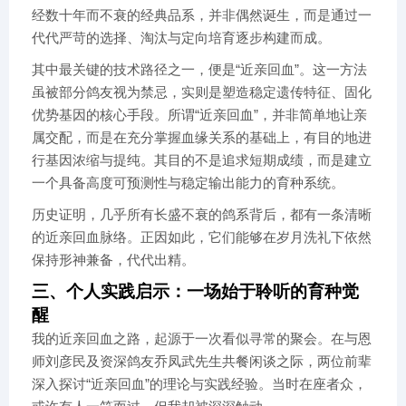
经数十年而不衰的经典品系，并非偶然诞生，而是通过一
代代严苛的选择、淘汰与定向培育逐步构建而成。
其中最关键的技术路径之一，便是“近亲回血”。这一方法
虽被部分鸽友视为禁忌，实则是塑造稳定遗传特征、固化
优势基因的核心手段。所谓“近亲回血”，并非简单地让亲
属交配，而是在充分掌握血缘关系的基础上，有目的地进
行基因浓缩与提纯。其目的不是追求短期成绩，而是建立
一个具备高度可预测性与稳定输出能力的育种系统。
历史证明，几乎所有长盛不衰的鸽系背后，都有一条清晰
的近亲回血脉络。正因如此，它们能够在岁月洗礼下依然
保持形神兼备，代代出精。
三、个人实践启示：一场始于聆听的育种觉
醒
我的近亲回血之路，起源于一次看似寻常的聚会。在与恩
师刘彦民及资深鸽友乔凤武先生共餐闲谈之际，两位前辈
深入探讨“近亲回血”的理论与实践经验。当时在座者众，