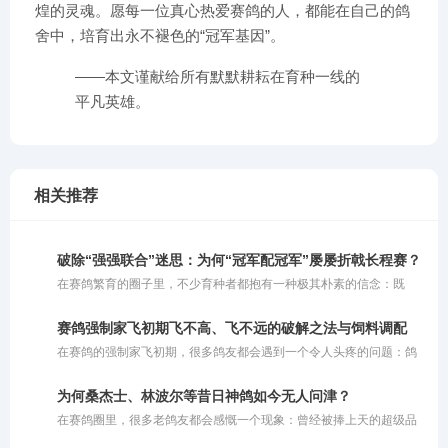
煌的灵魂。愿每一位真心热爱赛鸽的人，都能在自己的鸽
舍中，培育出永不褪色的“冠军基因”。
——本文谨献给所有默默耕耘在育种一线的
平凡英雄。
相关推荐
破除“强强联合”迷思：为何“冠军配冠军”屡屡折戟长程赛？
在赛鸽繁育的圈子里，不少育种者都抱有一种极其朴素的信念：既
然“强者恒强”，那么让两只冠军鸽相配，理应能诞生出青出于蓝的超
级战将。在他们的惯性思维中，父母双方均已用赛绩证明了自己的巅
赛鸽强制家飞初期飞不高、飞不远的破解之法与饲料调配
峰实力，子代自然应当集齐双方优势。可惜事与愿违，现实往往会给
在赛鸽的强制家飞初期，很多鸽友都会遇到一个令人头疼的问题：鸽
这种盲目自信当头棒喝。那些头顶“双冠”光环的幼鸽，在面对300公里
子飞不起来或者飞不高。其实，这种现象通常由几个关键因素交织而
级别的短程较量时或许还能凭借天赋一骑绝尘，可一旦被送上500公
成：一是夏季高温炎热；二是赛鸽的气囊功能尚未完全打开；三是鸽
里决赛的征途，往往如同泥牛入海，再无归期。为何看似完美的“双
为何桑杰士、林波尔等昔日神鸽如今无人问津？
子之前没有经历过高强度的飞行训练，体能储备不足。
冠”组合会落得如此尴尬的境地？
在赛鸽圈里，很多老鸽友都会感慨一个现象：曾经被捧上天的超级品
系，如今似乎很少有人提及了。桑杰士是超级好的鸽子，林波尔也是