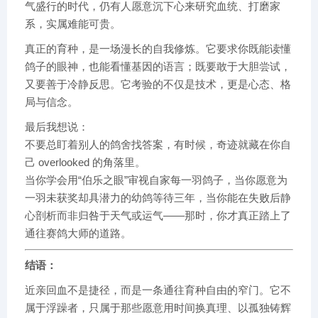
气盛行的时代，仍有人愿意沉下心来研究血统、打磨家
系，实属难能可贵。
真正的育种，是一场漫长的自我修炼。它要求你既能读懂
鸽子的眼神，也能看懂基因的语言；既要敢于大胆尝试，
又要善于冷静反思。它考验的不仅是技术，更是心态、格
局与信念。
最后我想说：
不要总盯着别人的鸽舍找答案，有时候，奇迹就藏在你自
己 overlooked 的角落里。
当你学会用“伯乐之眼”审视自家每一羽鸽子，当你愿意为
一羽未获奖却具潜力的幼鸽等待三年，当你能在失败后静
心剖析而非归咎于天气或运气——那时，你才真正踏上了
通往赛鸽大师的道路。
结语：
近亲回血不是捷径，而是一条通往育种自由的窄门。它不
属于浮躁者，只属于那些愿意用时间换真理、以孤独铸辉