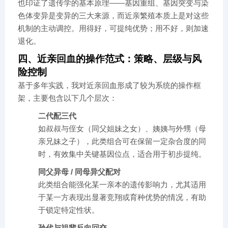
也印证了遗传学的基本原理——基因重组、基因突变与染
色体变异是变异的三大来源，而近亲繁殖本质上是对这些
机制的主动调控。用得好，可提纯优势；用不好，则加速
退化。
四、近亲回血的操作范式：策略、层级与风
险控制
基于多年实践，我对近亲回血形成了较为系统的操作框
架，主要包含以下几个层次：
二代配三代
如叔叔与侄女（同父姐妹之女）、姨姨与外甥（母
亲兄妹之子），此类组合可在保留一定杂合度的同
时，有效集中关键基因位点，适合用于初步提纯。
同父异母 / 同母异父配对
此类组合能强化某一亲本的遗传影响力，尤其适用
于某一方表现出显著竞翔或育种优势的情况，有助
于锁定特定性状。
孙代与祖辈反向回交