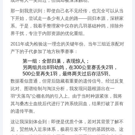
或许有人一笑而过，但我却被深深触动。
那一刻我意识到：即使自己名不见经传，也完全可以从当
下开始，尝试走一条少有人走的路——回归本源，深耕家
系。于是，我着手整理家中仅存的几羽基础种鸽，排除外
界干扰，专注于内部资源的优化重组。
2011年成为检验这一理念的关键年份。当年三组近亲配对
产下的子代参加了地方秋季赛事：
第一组：全部归巢，表现惊人；
另两组共出8羽幼鸽，在300公里赛丢失2羽，
500公里再失1羽，最终两关过后存活5羽。
数据看似普通，但背后隐藏着重要的遗传信号。经过反复
比对、图谱绘制与淘汰分析，我发现问题根源出在一
羽“天落鸟”公棚名鸽的引入上。由于当时种源紧张，我将
其与桑杰士血统后代进行了跨系统回血，结果打破了原有
的遗传平衡。
这让我深刻体会到：即便是优质个体，若对其背景了解不
足，贸然纳入近亲体系，极易引发不可控的基因扰动。这