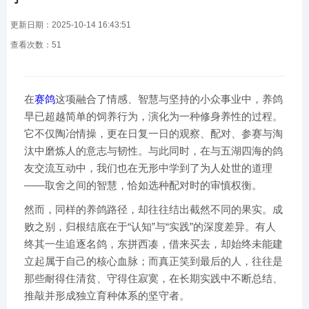
更新日期：2025-10-14 16:43:51
查看次数：
51
在
赛鸽
这项融合了情感、智慧与坚持的小众事业中，养鸽
早已超越简单的饲养行为，演化为一种修身养性的过程。
它不仅陶冶情操，更在日复一日的观察、配对、参赛与淘
汰中磨炼人的意志与韧性。与此同时，在与五湖四海的鸽
友交流互动中，我们也在无形中学到了为人处世的道理
——取舍之间的智慧，恰如选种配对时的审慎权衡。
然而，同样的养鸽路径，却往往结出截然不同的果实。成
败之别，归根结底在于“认知”与“实践”的深度差异。有人
终其一生追逐名鸽，东拼西凑，借来买去，却始终未能建
立起属于自己的核心血脉；而真正笑到最后的人，往往是
那些耐得住清贫、守得住寂寞，在长期实践中不断总结、
推敲并形成独立育种体系的坚守者。