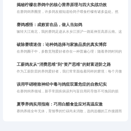
不可多得的快速鸽，但是为什么现在没人提了呢？这背后折射出的，
揭秘柠檬在养鸽中的核心营养原理与四大实战功效
其实是赛鸽市场残酷的商业运作规律。
在赛鸽饲养圈里，许多鸽友都知道给鸽子喂食柠檬有诸多益处。然
而，大多数人的操作往往仅停留在切片泡水或挤汁兑饮的初级阶段。
这种粗放的投喂方式未能充分挖掘柠檬的潜藏价值。柠檬之所以在禽
赛鸽感悟：成败皆在品，做人当如鸽
类养殖中备受推崇，背后有着扎实的营养学支撑。若不明就里地盲目
辗转大江南北，我的赛鸽足迹从水乡江浙沪一路延伸至高原云南。这
使用，不仅会白白浪费优质资源的核心功效，甚至可能因浓度过高或
一路走来，领略了各异的风土人情，也尝遍了赛场上的胜负酸甜。当
投喂不当而伤及鸽子的嗉囊与肠道。今天我们就深度剖析柠檬成为赛
繁华落尽，静心沉思，最深的感触凝成了一句大实话：鸽子这生灵，
鸽天然保健圣品的核心有效成分与作用机理，助你科学养鸽。
破除赛绩迷信：论种鸽选择与家族品质的真实博弈
能飞就是硬道理。有些鸽子外表再光鲜亮丽，羽质顺滑、体态优美，
在养鸽圈子中，多数竞翔爱好者存在一种普遍心理：随着养鸽时间的
一旦踏上公棚的赛飞征程，若是缺乏那种与生俱来的竞翔能力，也是
推移和对赛事的投入加深，大家在做种鸽的选择上往往极度依赖赛
徒有其表。对于不能飞的鸽子，再美也毫无价值。说到底，养鸽比拼
绩。特别是对于那些征战赛场多年的鸽友而言，自家连续飞出高位名
的还是血统底蕴与家族传承。
工薪鸽友从“消费思维”到“资产思维”的财富进阶之路
次的鸽子，往往是做种的首选。部分要求更为严苛的玩家，甚至非飞
作为工薪阶层的养鸽爱好者，我们常常面临着同样的窘境：每个月微
过前三名或连续多站前十名的鸽子不用，他们认为只有这样的鸽子做
薄的薪资刚入账，撇去全家老小的生活开销后，剩下的那点余钱便悉
种才让人心里有底。
数化作了鸽粮钱、药费以及高昂的参赛费。我们这群人的抗风险能力
误用甲硝唑致神经中毒与鸽痘双重危症的自救纪实
本就极为脆弱，若是连续两三年都在比赛中亏损，那份对赛鸽的热爱
在赛鸽饲养领域，新手常因疾病误判与盲目用药导致不可挽回的损
恐怕也难以为继。
失。2026年7月，笔者在引种名血子代赛鸽时，亲历了一起因误诊鸽
痘并过量投喂甲硝唑引发的神经中毒危机。通过及时调整策略，采取
夏季养鸽实用指南：巧用白醋食盐应对高温应激
阶梯式温和排毒与神经修复方案，最终帮助赛鸽奇迹般康复。本文将
赛鸽养殖全年无休，育雏季的忙碌尚未消散，选鸽送棚的工作接踵而
复盘整个发病与救治过程，探讨鸽痘病理及安全防控经验，为广大鸽
至，转眼间便迎来了夏季换羽的关键时期。进入盛夏，高温闷热的环
友提供真实可落地的临床参考。
境导致赛鸽体内水分代谢加速，不少鸽友发现爱鸽常出现精神萎靡、
食欲减退、胃肠功能紊乱等问题。面对这些困扰，许多人既担心用药