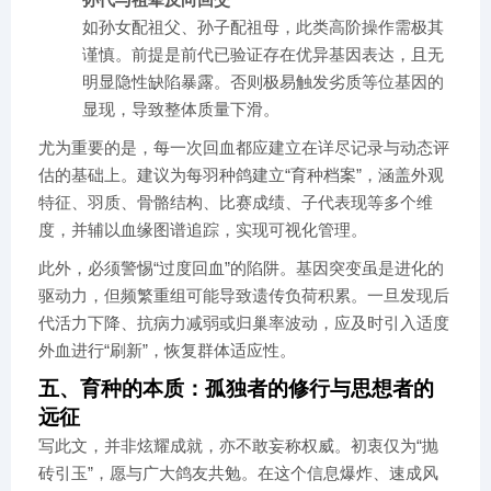
如孙女配祖父、孙子配祖母，此类高阶操作需极其
谨慎。前提是前代已验证存在优异基因表达，且无
明显隐性缺陷暴露。否则极易触发劣质等位基因的
显现，导致整体质量下滑。
尤为重要的是，每一次回血都应建立在详尽记录与动态评
估的基础上。建议为每羽种鸽建立“育种档案”，涵盖外观
特征、羽质、骨骼结构、比赛成绩、子代表现等多个维
度，并辅以血缘图谱追踪，实现可视化管理。
此外，必须警惕“过度回血”的陷阱。基因突变虽是进化的
驱动力，但频繁重组可能导致遗传负荷积累。一旦发现后
代活力下降、抗病力减弱或归巢率波动，应及时引入适度
外血进行“刷新”，恢复群体适应性。
五、育种的本质：孤独者的修行与思想者的
远征
写此文，并非炫耀成就，亦不敢妄称权威。初衷仅为“抛
砖引玉”，愿与广大鸽友共勉。在这个信息爆炸、速成风