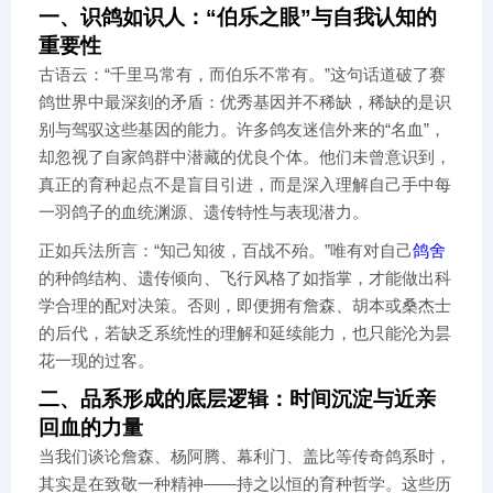
一、识鸽如识人：“伯乐之眼”与自我认知的
重要性
古语云：“千里马常有，而伯乐不常有。”这句话道破了赛
鸽世界中最深刻的矛盾：优秀基因并不稀缺，稀缺的是识
别与驾驭这些基因的能力。许多鸽友迷信外来的“名血”，
却忽视了自家鸽群中潜藏的优良个体。他们未曾意识到，
真正的育种起点不是盲目引进，而是深入理解自己手中每
一羽鸽子的血统渊源、遗传特性与表现潜力。
正如兵法所言：“知己知彼，百战不殆。”唯有对自己
鸽舍
的种鸽结构、遗传倾向、飞行风格了如指掌，才能做出科
学合理的配对决策。否则，即便拥有詹森、胡本或桑杰士
的后代，若缺乏系统性的理解和延续能力，也只能沦为昙
花一现的过客。
二、品系形成的底层逻辑：时间沉淀与近亲
回血的力量
当我们谈论詹森、杨阿腾、幕利门、盖比等传奇鸽系时，
其实是在致敬一种精神——持之以恒的育种哲学。这些历