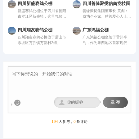
公棚以国际、国内先进、科学
际、国内先进、科学合理的设
从配件设施到饲养团队，均达
羽赛鸽。从配件设施到饲养团
四川新盛赛鸽公棚
四川善缘聚拢信鸽竞技园
合理的设计方案进行建设，采
计方案进行建设，采用一体化
到业内领先水平，为广大鸽友
队，均达到业内领先水平，为
新盛赛鸽公棚位于四川省德阳
善缘聚拢集团董事长-黄彪：
用一体化钢架结构，公棚长
钢架结构，公棚长200米，宽
创造一个心神向往的赛鸽净
广大鸽友创造一个心神向往的
市罗江区新盛镇，这里气候温
成功企业家、慈善爱心人士、
200米，宽28米，高15米，可
28米，高15米，可容纳
地。
赛鸽净地。
润、地势开阔，得天独厚的训
信鸽爱好者，曾获评“四川脱
容纳20000多羽赛鸽。从配件
20000多羽赛鸽。从配件设施
赛环境，是专为广大鸽友打造
贫攻坚先进个人”。旗下拥有
设施到饲养团队，均达到业内
到饲养团队，均达到业内领先
四川翔友赛鸽公棚
广东鸿福公棚
的专业赛鸽竞技平台。公棚总
新材料能源、 医疗健康、养
领先水平，为广大鸽友创造一
水平，为广大鸽友创造一个心
四川翔友赛鸽公棚位于眉山市
广东鸿福公棚坐落于雷州半
占地面积70余亩，主棚长218
生酒业、信鸽竞技为核心板块
个心神向往的赛鸽净地。
神向往的赛鸽净地。
东坡区万胜镇万新村2组。气
岛，作为粤西地区首家现代化
米、宽28米，可容纳赛鸽2.5
的多元化控股企业。始终坚
候温润、视野开阔的优质赛鸽
赛鸽竞翔机构，秉持“专业、
万羽左右，棚内设有休息区、
持“绿色、科技、共享、慈
竞技核心区域。交通便捷通
公正、透明、卓越”的理念，
喂食区和赛飞活动区等。
善”的发展理念。控股多家实
达，周边无高大建筑与污染
志在打造华南地区标杆公棚。
体公司，资金实力雄厚，为广
源，空气洁净、地势平缓，得
公棚硬件设施卓著：占地50
大鸽友竞翔比赛坐拥强大后
天独厚的自然环境为赛鸽生
亩，鸽舍主体长137米、宽40
盾！
长、训养与竞翔提供了理想场
米、高18米，主体鸽舍宏大
地，是集赛鸽养殖、专业训
且采用抗风结构；创新采用全
练、赛事举办于一体的现代化
国首座钢筋混凝土降落台（长
专业公棚。公棚总占地12000
125米，高12米）；地网高达
多平方米。公棚一字型排列，
4.5米，确保干燥通风。我们


发 布
能容纳一万五千余羽的赛鸽。
致力于以顶级设施与科学管
赛事运营坚守“公平、公正、
理，为赛鸽提供最佳成长与竞
公开”核心原则，打造黄金赛
技环境，守护每一份托付，成
线，规划多关阶梯式竞赛体
就每一羽翱翔。
194
人参与，
0
条评论
系，覆盖200公里至500公里
不同竞翔距离，满足各类参赛
需求。