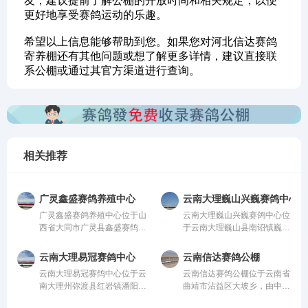
友，建议提前了解公棚的开放时间和相关规定，以便
更好地享受赛鸽运动的乐趣。
希望以上信息能够帮助到您。如果您对河北信达赛鸽
寄养棚还有其他问题或想了解更多详情，建议直接联
系公棚或通过其官方渠道进行查询。
相关推荐
广灵鑫盛赛鸽养殖中心
云南大理巍山兴巍赛鸽中心
广灵鑫盛赛鸽养殖中心位于山
云南大理巍山兴巍赛鸽中心位
西省大同市广灵县鑫盛赛鸽养
于云南大理巍山县南诏镇巍山
殖中心，由中国信鸽协会监
县现代农业科技园，由中国信
管。该公棚以国际、国内先
鸽协会监管。该公棚以国际、
云南大理易冠赛鸽中心
云南信达赛鸽公棚
进、科学合理的设计方案进行
国内先进、科学合理的设计方
云南大理易冠赛鸽中心位于云
云南信达赛鸽公棚位于云南省
建设，采用一体化钢架结构，
案进行建设，采用一体化钢架
南大理州弥渡县红岩镇潘阳
曲靖市沾益区大坡乡，由中国
公棚长200米，宽28米，高15
结构，公棚长200米，宽28
村，由中国信鸽协会监管。该
信鸽协会监管。该公棚以国
米，可容纳20000多羽赛鸽。
米，高15米，可容纳20000多