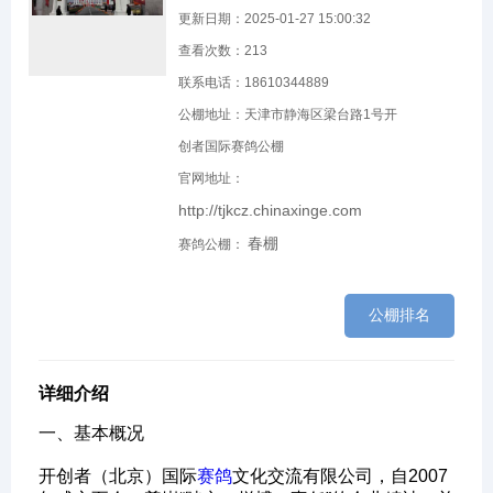
更新日期：2025-01-27 15:00:32
查看次数：
213
联系电话：18610344889
公棚地址：天津市静海区梁台路1号开
创者国际赛鸽公棚
官网地址：
http://tjkcz.chinaxinge.com
春棚
赛鸽公棚：
公棚排名
详细介绍
一、基本概况‌
开创者（北京）国际
赛鸽
文化交流有限公司，自2007