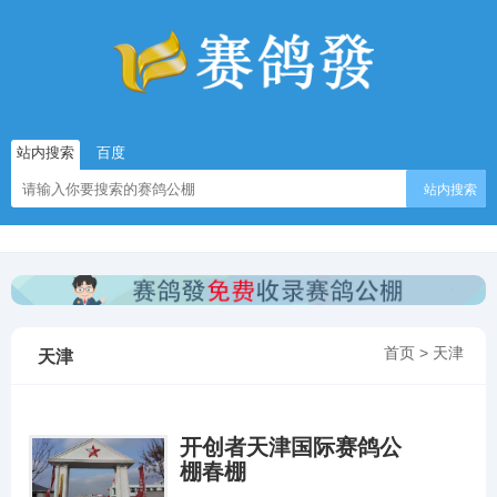
站内搜索
百度
站内搜索
首页
>
天津
天津
开创者天津国际赛鸽公
棚春棚