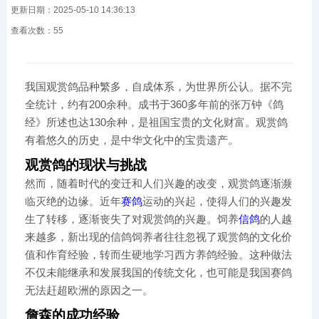
更新日期：2025-05-10 14:36:13
查看次数：
55
我国观赏鸽品种繁多，自成体系，为世界所公认。据不完
全统计，约有200余种。成书于360多年前的张万钟《鸽
经》所述也达130余种，是祖国宝贵的文化财富。观赏鸽
有着悠久的历史，是中华文化中的宝贵遗产。
观赏鸽的现状与挑战
然而，随着时代的变迁和人们兴趣的改变，观赏鸽逐渐濒
临灭绝的边缘。近年
赛鸽
运动的兴起，使得人们的兴趣发
生了转移，逐渐丧失了对观赏鸽的兴趣。饲养
信鸽
的人越
来越多，新出现的信鸽饲养者往往忽视了观赏鸽的文化价
值和作育经验，转而生硬地学习西方养鸽经验。这种做法
不仅未能继承和发展我国的传统文化，也可能是我国赛鸽
无法赶超欧洲的原因之一。
詹森的成功经验