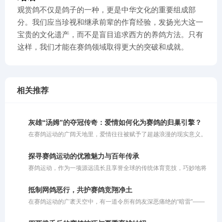
观赏鸽不仅是鸽子的一种，更是中华文化的重要组成部
分。我们应当珍视和继承前辈的作育经验，发扬光大这一
宝贵的文化遗产，而不是盲目追求西方的养鸽方法。只有
这样，我们才能在赛鸽领域取得更大的突破和成就。
相关推荐
灰雄“汤姆”的夺冠传奇：爱情如何化为赛鸽的归巢引擎？
在赛鸽运动的广阔天地里，爱情往往被赋予了超越浪漫的现实意义。
对于人类而言，爱情或许能成为奋进的动力，也或许让人迷失方向；
而对于赛鸽来说，爱情恰恰是它们冲破云霄、拼命飞回巢穴的最强引
探寻赛鸽运动的优雅魅力与百年传承
擎。在比利时鸽界备受推崇的“鳏夫制”比赛策略中，正是对伴侣那份
赛鸽运动，作为一项源远流长且享誉全球的传统体育竞技，巧妙地将
深深的眷恋，被巧妙地转化为了赛场上锐不可当的归巢渴望。
人类的智慧与鸽子的毅力融为一体。这项运动并非单纯依靠瞬间的爆
发力定胜负，而是对鸽子与生俱来的归巢本能、持久耐力以及精准方
抵制网鸽恶行，共护赛鸽竞翔净土
向感的深度考量。同时，它也是一场考验鸽主科学饲养与训练策略的
在赛鸽运动的广袤天空中，有一道令所有鸽友深恶痛绝的“暗雷”——
综合较量，完美诠释了人与自然和谐共舞的竞技美学。在现代竞翔体
网鸽。这种在赛鸽归巢必经之路上私设捕鸟粘网、恶意截留参赛信鸽
系中，赛鸽运动更是将生物学原理与体育实践深度结合，成为了集毅
的行径，不仅践踏了体育竞技的公平底线，更在情理与法律的双重维
力、智慧与团队协作于一体的优雅盛会。