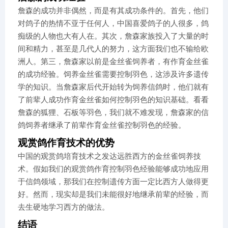
詹森的成功并非偶然，而是有其成功条件的。首先，他们
对鸽子的热情不亚于任何人，中国喜爱鸽子的人很多，鸽
痴级的人物也大有人在。其次，詹森家族投入了大量的时
间和精力，甚至是几代人的努力，这方面我们也不输给欧
洲人。第三，詹森家以前是金丝雀饲养者，有作育金丝雀
的成功经验。饲养金丝雀需要控制羽色，这涉及许多遗传
学的知识。当詹森家后代开始转为饲养信鸽时，他们就有
了前辈人成功作育金丝雀如何控制羽色的知识基础。看看
詹森的狐狸、石板等羽色，我们就不难发现，詹森家的信
鸽饲养者继承了前辈作育金丝雀控制羽色的经验。
观赏鸽作育技术的优势
中国的观赏鸽培育技术之发达远胜西方的金丝雀饲养技
术。假如我们的观赏鸽作育控制羽色经验能够成功地应用
于信鸽领域，那我们在控制遗传方面一定比西方人做得更
好。然而，现实却是我们未能很好地继承前辈的经验，而
去生硬地学习西方的做法。
结语