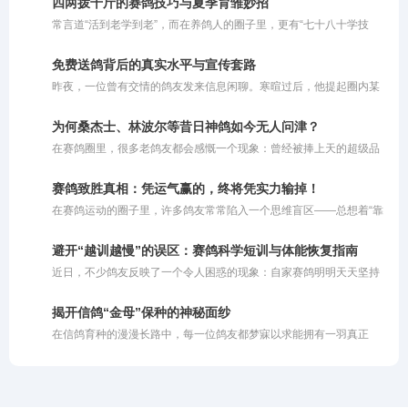
四两拨千斤的赛鸽技巧与夏季育雏妙招
度上被严厉禁止。
常言道“活到老学到老”，而在养鸽人的圈子里，更有“七十八十学技
巧”的说法。对于这句老话，大家容易产生误解，以为它要求老人去钻
研超出自身脑力和体能极限的繁杂办法。其实不然，这里所说的“技
免费送鸽背后的真实水平与宣传套路
巧”，更多是指一种**“四两拨千斤”的智慧与策略**。对于年长的鸽友
昨夜，一位曾有交情的鸽友发来信息闲聊。寒暄过后，他提起圈内某
而言，由于精力和体能的限制，养鸽方式理应顺势而为，巧妙借力。
位“名家”，对其推崇备至。据他描述，这位名家套路清奇：将鸽子免
费提供给鸽友交费参赛，唯一的要求就是把获奖的鸽子拍回来。鸽友
为何桑杰士、林波尔等昔日神鸽如今无人问津？
劝我也效仿此法，多送免费鸽子让他人试验，以此扩大知名度，让更
在赛鸽圈里，很多老鸽友都会感慨一个现象：曾经被捧上天的超级品
多人体验自家鸽系的实力。他甚至提到，有人用该名家的鸽子在寄养
系，如今似乎很少有人提及了。桑杰士是超级好的鸽子，林波尔也是
棚狂揽千万奖金，公棚赛事同样表现优异。
不可多得的快速鸽，但是为什么现在没人提了呢？这背后折射出的，
赛鸽致胜真相：凭运气赢的，终将凭实力输掉！
其实是赛鸽市场残酷的商业运作规律。
在赛鸽运动的圈子里，许多鸽友常常陷入一个思维盲区——总想着“靠
运气赢钱”。然而现实往往是冰冷且残酷的：你凭借好运气赢来的奖
金，最终一定会因为自身实力不足而亏出去。简而言之，即便你的鸽
避开“越训越慢”的误区：赛鸽科学短训与体能恢复指南
子偶然飞出了好成绩，但如果你自身的养鸽水平和综合实力不够，很
近日，不少鸽友反映了一个令人困惑的现象：自家赛鸽明明天天坚持
容易在后续的比赛中赔回去。一味依赖运气去打比赛，注定无法在这
训练，归巢速度却越来越慢。以前进行短距离训放时，鸽子总是早早
个圈子里长久立足。
归巢，如今鸽主自己都到家许久了，依然有部分赛鸽在空中徘徊。详
揭开信鸽“金母”保种的神秘面纱
细了解其训练日志后不难发现，问题并非鸽子退步了，而是训练“过了
在信鸽育种的漫漫长路中，每一位鸽友都梦寐以求能拥有一羽真正
头”。
的“金母”。所谓金母，即那种无论与哪羽雄鸽配对，都能飞出好成绩
的超级种雌。然而，打江山易，守江山难。面对一羽可遇不可求的金
母，如何科学地保住其优良基因，形成稳定的品系，成为了育种工作
的核心难题。保种不仅需要独到的眼光，更需要科学的方法与严苛的