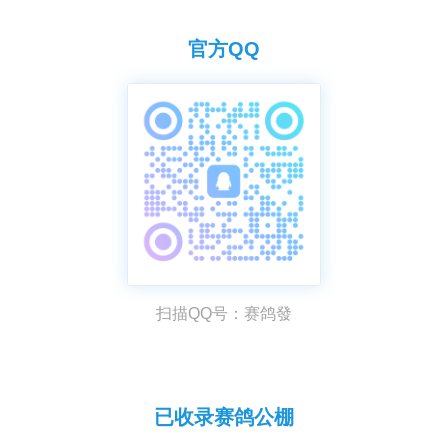
淘汰机制。
官方QQ
扫描QQ号：赛鸽發
已收录赛鸽公棚