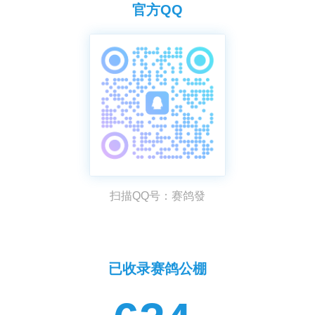
官方QQ
扫描QQ号：赛鸽發
已收录赛鸽公棚