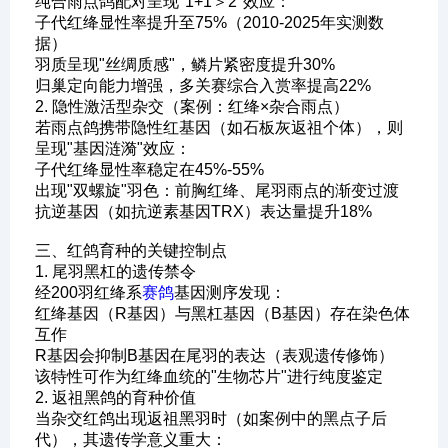
纯合雨点鸽配对呈现"1+1＞2"效应：
子代红绛显性率提升至75%（2010-2025年实测数
据）
羽质呈现"丝绸质感"，鳞片紧密度提升30%
归巢定向能力增强，多关赛综合入赏率提高22%
​​2. 隐性激活型杂交（案例：红绛×杂合雨点）​​
若雨点鸽携带隐性红基因（如石板灰返祖个体），则
呈现"基因涟漪"效应：
子代红绛显性率稳定在45%-55%
出现"双螺旋"羽色：前胸红绛、尾羽雨点的渐变过渡
抗逆基因（如抗逆素基因TRX）表达量提升18%
三、红鸽育种的关键控制点
​​1. 尾羽黑杠的遗传禁令​​
经200羽红绛系
赛鸽
基因测序发现：
红绛基因（R基因）与黑杠基因（B基因）存在染色体
互作
R基因会抑制B基因在尾羽的表达（表观遗传修饰）
该特性可作为红绛血统的"生物芯片"进行纯度鉴定
​​2. 返祖黑鸽的育种价值​​
当杂交红鸽出现返祖黑羽时（如案例中的黑点子后
代），其遗传学意义重大：