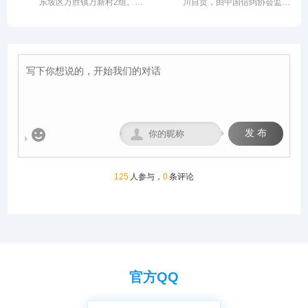
东坡区万胜镇万新村2组。气
川自贡，由中国信鸽协会监
米、宽28米，可容纳赛鸽2.5
的多元化控股企业。始终坚
候温润、视野开阔的优质赛鸽
管。该公棚以国际、国内先
万羽左右，棚内设有休息区、
持“绿色、科技、共享、慈
竞技核心区域。交通便捷通
进、科学合理的设计方案进行
喂食区和赛飞活动区等。
善”的发展理念。控股多家实
达，周边无高大建筑与污染
建设，采用一体化钢架结构，
体公司，资金实力雄厚，为广
源，空气洁净、地势平缓，得
公棚长200米，宽28米，高15
大鸽友竞翔比赛坐拥强大后
天独厚的自然环境为赛鸽生
米，可容纳20000多羽赛鸽。
盾！
长、训养与竞翔提供了理想场
从配件设施到饲养团队，均达
地，是集赛鸽养殖、专业训
到业内领先水平，为广大鸽友
练、赛事举办于一体的现代化
创造一个心神向往的赛鸽净
专业公棚。公棚总占地12000
地。
多平方米。公棚一字型排列，


发 布
能容纳一万五千余羽的赛鸽。
赛事运营坚守“公平、公正、
公开”核心原则，打造黄金赛
线，规划多关阶梯式竞赛体
125
人参与，
0
条评论
系，覆盖200公里至500公里
不同竞翔距离，满足各类参赛
需求。
官方QQ