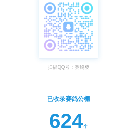
扫描QQ号：赛鸽發
已收录赛鸽公棚
624
个