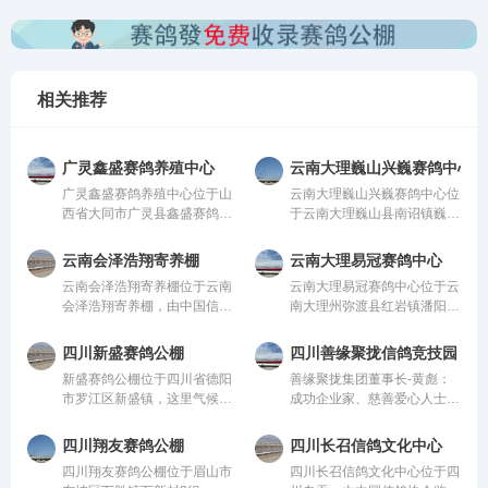
相关推荐
广灵鑫盛赛鸽养殖中心
云南大理巍山兴巍赛鸽中心
广灵鑫盛赛鸽养殖中心位于山
云南大理巍山兴巍赛鸽中心位
西省大同市广灵县鑫盛赛鸽养
于云南大理巍山县南诏镇巍山
殖中心，由中国信鸽协会监
县现代农业科技园，由中国信
管。该公棚以国际、国内先
鸽协会监管。该公棚以国际、
云南会泽浩翔寄养棚
云南大理易冠赛鸽中心
进、科学合理的设计方案进行
国内先进、科学合理的设计方
云南会泽浩翔寄养棚位于云南
云南大理易冠赛鸽中心位于云
建设，采用一体化钢架结构，
案进行建设，采用一体化钢架
会泽浩翔寄养棚，由中国信鸽
南大理州弥渡县红岩镇潘阳
公棚长200米，宽28米，高15
结构，公棚长200米，宽28
协会监管。该公棚以国际、国
村，由中国信鸽协会监管。该
米，可容纳20000多羽赛鸽。
米，高15米，可容纳20000多
内先进、科学合理的设计方案
公棚以国际、国内先进、科学
从配件设施到饲养团队，均达
羽赛鸽。从配件设施到饲养团
四川新盛赛鸽公棚
四川善缘聚拢信鸽竞技园
进行建设，采用一体化钢架结
合理的设计方案进行建设，采
到业内领先水平，为广大鸽友
队，均达到业内领先水平，为
新盛赛鸽公棚位于四川省德阳
善缘聚拢集团董事长-黄彪：
构，公棚长200米，宽28米，
用一体化钢架结构，公棚长
创造一个心神向往的赛鸽净
广大鸽友创造一个心神向往的
市罗江区新盛镇，这里气候温
成功企业家、慈善爱心人士、
高15米，可容纳20000多羽赛
200米，宽28米，高15米，可
地。
赛鸽净地。
润、地势开阔，得天独厚的训
信鸽爱好者，曾获评“四川脱
鸽。从配件设施到饲养团队，
容纳20000多羽赛鸽。从配件
赛环境，是专为广大鸽友打造
贫攻坚先进个人”。旗下拥有
均达到业内领先水平，为广大
设施到饲养团队，均达到业内
四川翔友赛鸽公棚
四川长召信鸽文化中心
的专业赛鸽竞技平台。公棚总
新材料能源、 医疗健康、养
鸽友创造一个心神向往的赛鸽
领先水平，为广大鸽友创造一
四川翔友赛鸽公棚位于眉山市
四川长召信鸽文化中心位于四
占地面积70余亩，主棚长218
生酒业、信鸽竞技为核心板块
净地。
个心神向往的赛鸽净地。