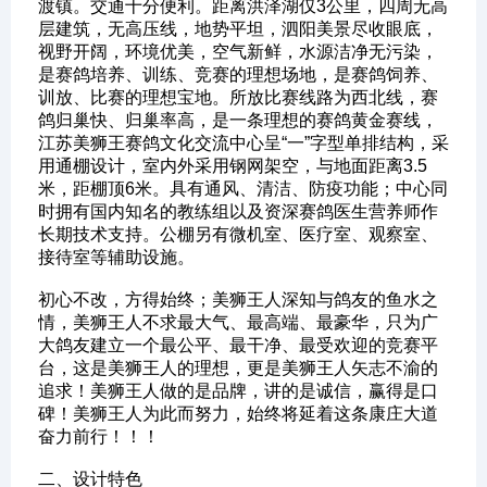
渡镇。交通十分便利。距离洪泽湖仅3公里，四周无高
层建筑，无高压线，地势平坦，泗阳美景尽收眼底，
视野开阔，环境优美，空气新鲜，水源洁净无污染，
是赛鸽培养、训练、竞赛的理想场地，是赛鸽饲养、
训放、比赛的理想宝地。所放比赛线路为西北线，赛
鸽归巢快、归巢率高，是一条理想的赛鸽黄金赛线，
江苏美狮王赛鸽文化交流中心呈“一”字型单排结构，采
用通棚设计，室内外采用钢网架空，与地面距离3.5
米，距棚顶6米。具有通风、清洁、防疫功能；中心同
时拥有国内知名的教练组以及资深赛鸽医生营养师作
长期技术支持。公棚另有微机室、医疗室、观察室、
接待室等辅助设施。
初心不改，方得始终；美狮王人深知与鸽友的鱼水之
情，美狮王人不求最大气、最高端、最豪华，只为广
大鸽友建立一个最公平、最干净、最受欢迎的竞赛平
台，这是美狮王人的理想，更是美狮王人矢志不渝的
追求！美狮王人做的是品牌，讲的是诚信，赢得是口
碑！美狮王人为此而努力，始终将延着这条康庄大道
奋力前行！！！
‌二、设计特色‌