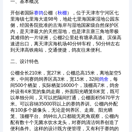
一、基本概况‌
开创者国际
赛鸽
公棚（
秋棚
），位于天津市宁河区七
里海镇七里海大道98号，地处七里海国家湿地公园东
侧，经国务院批准的古海岸与湿地国家级自然保护区
内，是天津最大的天然湿地，也是津京唐三角地带极
其难得的一片绿洲，公棚2公里处有塘承高速、滨保高
速进出口，离天津滨海机场40分钟车程，50分钟左右
到天津高铁南站，交通便捷，鸽友往来便利。
‌二、设计特色‌
公棚全长210米，宽27米，公棚总高15米，离地架空5
米，中间赛鸽饲养区高3米，宽15米，32间
鸽舍
，每
间500个栖架，实际栖架16000个，顶棚高7米，鸽舍
外设有4米宽的集鸽走廊，外面阳光晒笼8米宽，既可
以单独分间，又可以把隔间打通，公棚面积5670平方
米。可以容纳35000羽以上的赛鸽养训。公棚内外配
有100多个摄像头，无论是饲养区、走廊、阳光晒
笼、顶棚平台、鸽钟出入口都能无死角观察，公棚内
配有数十个无菌水饮水龙头，对赛鸽清洁饲养创造了
便利条件。这样的设计既方便管理，又有利于赛鸽的