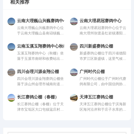
相关推荐
云南大理巍山兴巍赛鸽中心
云南大理易冠赛鸽中心
云南大理巍山兴巍赛鸽中心位
云南大理易冠赛鸽中心位于云
于云南大理巍山县南诏镇巍山
南大理州弥渡县红岩镇潘阳
县现代农业科技园，由中国信
村，由中国信鸽协会监管。该
鸽协会监管。该公棚以国际、
公棚以国际、国内先进、科学
云南玉溪玉翔赛鸽中心秋棚
四川新盛赛鸽公棚
国内先进、科学合理的设计方
合理的设计方案进行建设，采
玉溪玉翔赛鸽中心（秋棚）坐
新盛赛鸽公棚位于四川省德阳
案进行建设，采用一体化钢架
用一体化钢架结构，公棚长
落于玉溪市南研和收费站出口
市罗江区新盛镇，这里气候温
结构，公棚长200米，宽28
200米，宽28米，高15米，可
10公里玉溪曲陀关检测站
润、地势开阔，得天独厚的训
米，高15米，可容纳20000多
容纳20000多羽赛鸽。从配件
内，总占地面积36000平方，
赛环境，是专为广大鸽友打造
羽赛鸽。从配件设施到饲养团
设施到饲养团队，均达到业内
四川会理川源金翔公棚
广州时代公棚
鸽棚总长168米，高19.8米，
的专业赛鸽竞技平台。公棚总
队，均达到业内领先水平，为
领先水平，为广大鸽友创造一
四川会理川源金翔赛鸽公棚坐
广州时代公棚位于广州时代赛
宽26米；晒棚宽6米，赛鸽用
占地面积70余亩，主棚长218
广大鸽友创造一个心神向往的
个心神向往的赛鸽净地。
落于凉山州会理市城南街道五
鸽有限公司，由中国信鸽协会
餐区宽8米，赛鸽休息区39
米、宽28米，可容纳赛鸽2.5
赛鸽净地。
官屯，地处海拔1600米的天
监管。该公棚以国际、国内先
间，每间为12米*4.6米，可容
万羽左右，棚内设有休息区、
然氧吧，距城区仅4公里，
进、科学合理的设计方案进行
纳赛鸽24000羽，园区规模位
喂食区和赛飞活动区等。
长江赛鸽公棚（春棚）
天津五江赛鸽公棚
108国道直达，交通便捷。公
建设，采用一体化钢架结构，
列云南省前列。
长江赛鸽公棚（春棚）位于天
天津五江赛鸽公棚位于滨海新
棚周边无高压线遮挡，视野开
公棚长200米，宽28米，高15
津市宝坻区大口屯镇寇庄村西
区海河沿岸和于庄子水库的生
阔、生态优越，是赛鸽饲养、
米，可容纳20000多羽赛鸽。
500米，由中国信鸽协会监
态廊道地带的天津江盛源休闲
训飞与竞赛的理想之地。致力
从配件设施到饲养团队，均达
管。该公棚以国际、国内先
农业生态园内，占地300亩，
打造西南地区赛鸽标杆品牌。
到业内领先水平，为广大鸽友
进、科学合理的设计方案进行
其中公棚占地80亩。地理位
创造一个心神向往的赛鸽净
建设，采用一体化钢架结构，
置得天独厚，是滨海新区范围
地。