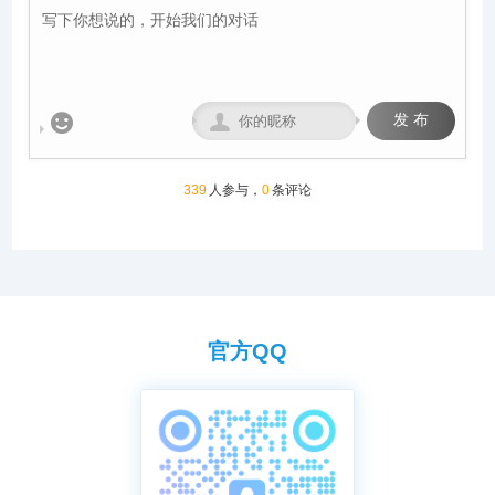
公棚长200米，宽28米，高15
内最适合信鸽饲养、比赛的场
米，可容纳20000多羽赛鸽。
所。
从配件设施到饲养团队，均达
到业内领先水平，为广大鸽友
创造一个心神向往的赛鸽净
地。


发 布
339
人参与，
0
条评论
官方QQ