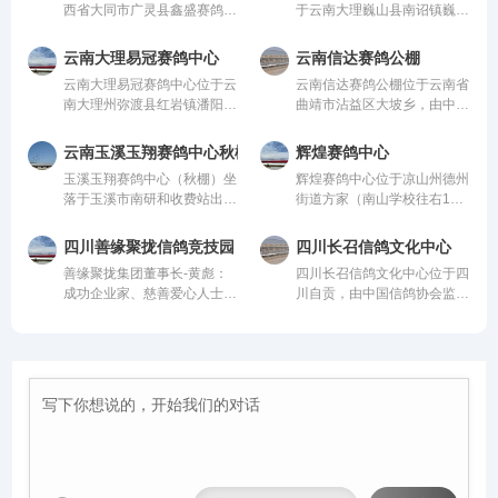
西省大同市广灵县鑫盛赛鸽养
于云南大理巍山县南诏镇巍山
殖中心，由中国信鸽协会监
县现代农业科技园，由中国信
管。该公棚以国际、国内先
鸽协会监管。该公棚以国际、
云南大理易冠赛鸽中心
云南信达赛鸽公棚
进、科学合理的设计方案进行
国内先进、科学合理的设计方
云南大理易冠赛鸽中心位于云
云南信达赛鸽公棚位于云南省
建设，采用一体化钢架结构，
案进行建设，采用一体化钢架
南大理州弥渡县红岩镇潘阳
曲靖市沾益区大坡乡，由中国
公棚长200米，宽28米，高15
结构，公棚长200米，宽28
村，由中国信鸽协会监管。该
信鸽协会监管。该公棚以国
米，可容纳20000多羽赛鸽。
米，高15米，可容纳20000多
公棚以国际、国内先进、科学
际、国内先进、科学合理的设
从配件设施到饲养团队，均达
羽赛鸽。从配件设施到饲养团
云南玉溪玉翔赛鸽中心秋棚
辉煌赛鸽中心
合理的设计方案进行建设，采
计方案进行建设，采用一体化
到业内领先水平，为广大鸽友
队，均达到业内领先水平，为
玉溪玉翔赛鸽中心（秋棚）坐
辉煌赛鸽中心位于凉山州德州
用一体化钢架结构，公棚长
钢架结构，公棚长200米，宽
创造一个心神向往的赛鸽净
广大鸽友创造一个心神向往的
落于玉溪市南研和收费站出口
街道方家（南山学校往右1公
200米，宽28米，高15米，可
28米，高15米，可容纳
地。
赛鸽净地。
10公里玉溪曲陀关检测站
里处），由中国信鸽协会监
容纳20000多羽赛鸽。从配件
20000多羽赛鸽。从配件设施
内，总占地面积36000平方，
管。该公棚以国际、国内先
设施到饲养团队，均达到业内
到饲养团队，均达到业内领先
四川善缘聚拢信鸽竞技园
四川长召信鸽文化中心
鸽棚总长168米，高19.8米，
进、科学合理的设计方案进行
领先水平，为广大鸽友创造一
水平，为广大鸽友创造一个心
善缘聚拢集团董事长-黄彪：
四川长召信鸽文化中心位于四
宽26米；晒棚宽6米，赛鸽用
建设，采用一体化钢架结构，
个心神向往的赛鸽净地。
神向往的赛鸽净地。
成功企业家、慈善爱心人士、
川自贡，由中国信鸽协会监
餐区宽8米，赛鸽休息区39
公棚长200米，宽28米，高15
信鸽爱好者，曾获评“四川脱
管。该公棚以国际、国内先
间，每间为12米*4.6米，可容
米，可容纳20000多羽赛鸽。
贫攻坚先进个人”。旗下拥有
进、科学合理的设计方案进行
纳赛鸽24000羽，园区规模位
从配件设施到饲养团队，均达
新材料能源、 医疗健康、养
建设，采用一体化钢架结构，
列云南省前列。
到业内领先水平，为广大鸽友
生酒业、信鸽竞技为核心板块
公棚长200米，宽28米，高15
创造一个心神向往的赛鸽净
的多元化控股企业。始终坚
米，可容纳20000多羽赛鸽。
地。
持“绿色、科技、共享、慈
从配件设施到饲养团队，均达
善”的发展理念。控股多家实
到业内领先水平，为广大鸽友
体公司，资金实力雄厚，为广
创造一个心神向往的赛鸽净
大鸽友竞翔比赛坐拥强大后
地。
盾！