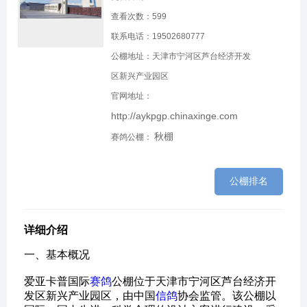
查看次数：
599
联系电话：19502680777
公棚地址：天津市宁河区芦台经济开发
区新兴产业园区
官网地址：
http://aykpgp.chinaxinge.com
秋棚
赛鸽公棚：
公棚排名
详细介绍
一、基本概况‌
爱亚卡普国际
赛鸽
公棚位于天津市宁河区芦台经济开
发区新兴产业园区，由中国
信鸽
协会监管。该公棚以