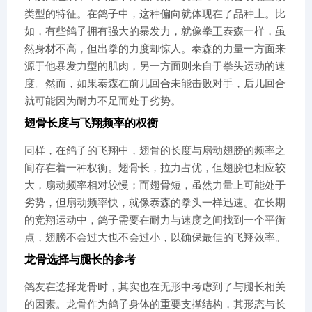
类型的特征。在鸽子中，这种偏向就体现在了品种上。比
如，有些鸽子拥有强大的暴发力，就像拳王泰森一样，虽
然身材不高，但出拳的力度却惊人。泰森的力量一方面来
源于他暴发力型的肌肉，另一方面则来自于拳头运动的速
度。然而，如果泰森在前几回合未能击败对手，后几回合
就可能因为耐力不足而处于劣势。
翅骨长度与飞翔频率的权衡
同样，在鸽子的飞翔中，翅骨的长度与扇动翅膀的频率之
间存在着一种权衡。翅骨长，拉力占优，但翅膀也相应较
大，扇动频率相对较慢；而翅骨短，虽然力量上可能处于
劣势，但扇动频率快，就像泰森的拳头一样迅速。在长期
的竞翔运动中，鸽子需要在耐力与速度之间找到一个平衡
点，翅膀不会过大也不会过小，以确保最佳的飞翔效率。
龙骨选择与腿长的参考
鸽友在选择龙骨时，其实也在无形中考虑到了与腿长相关
的因素。龙骨作为鸽子身体的重要支撑结构，其形态与长