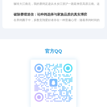
细了解其训练日志后不难发现，问题并非鸽子退步了，而是训练“过了
辗转大江南北，我的赛鸽足迹从水乡江浙沪一路延伸至高原云南。这
头”。
一路走来，领略了各异的风土人情，也尝遍了赛场上的胜负酸甜。当
繁华落尽，静心沉思，最深的感触凝成了一句大实话：鸽子这生灵，
破除赛绩迷信：论种鸽选择与家族品质的真实博弈
能飞就是硬道理。有些鸽子外表再光鲜亮丽，羽质顺滑、体态优美，
在养鸽圈子中，多数竞翔爱好者存在一种普遍心理：随着养鸽时间的
一旦踏上公棚的赛飞征程，若是缺乏那种与生俱来的竞翔能力，也是
推移和对赛事的投入加深，大家在做种鸽的选择上往往极度依赖赛
徒有其表。对于不能飞的鸽子，再美也毫无价值。说到底，养鸽比拼
绩。特别是对于那些征战赛场多年的鸽友而言，自家连续飞出高位名
的还是血统底蕴与家族传承。
次的鸽子，往往是做种的首选。部分要求更为严苛的玩家，甚至非飞
过前三名或连续多站前十名的鸽子不用，他们认为只有这样的鸽子做
种才让人心里有底。
官方QQ