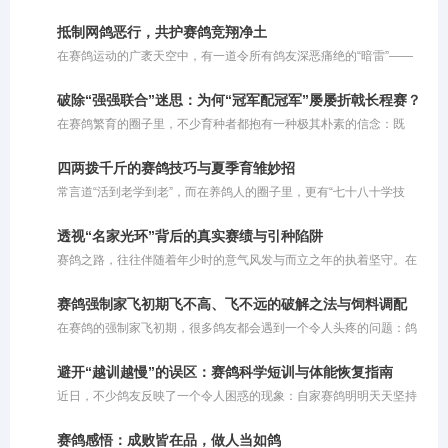
绝。人们常谈起谁是谁的徒弟，谁是谁的师父，这一条条师承脉络交
织出了一张清晰的技艺传承图谱。然而，置身于瞬息万变的短视频时
抵制网鸽恶行，共护赛鸽竞翔净土
代，当基础知识与技艺获取变得触手可得，一个引人深思的问题浮出
在赛鸽运动的广袤天空中，有一道令所有鸽友深恶痛绝的“暗雷”——
水面：如今，我们还需要拜师吗？
网鸽。这种在赛鸽归巢必经之路上私设捕鸟粘网、恶意截留参赛信鸽
的行径，不仅践踏了体育竞技的公平底线，更在情理与法律的双重维
破除“强强联合”迷思：为何“冠军配冠军”屡屡折戟长程赛？
度上被严厉禁止。
在赛鸽繁育的圈子里，不少育种者都抱有一种极其朴素的信念：既
然“强者恒强”，那么让两只冠军鸽相配，理应能诞生出青出于蓝的超
级战将。在他们的惯性思维中，父母双方均已用赛绩证明了自己的巅
四两拨千斤的赛鸽技巧与夏季育雏妙招
峰实力，子代自然应当集齐双方优势。可惜事与愿违，现实往往会给
常言道“活到老学到老”，而在养鸽人的圈子里，更有“七十八十学技
这种盲目自信当头棒喝。那些头顶“双冠”光环的幼鸽，在面对300公里
巧”的说法。对于这句老话，大家容易产生误解，以为它要求老人去钻
级别的短程较量时或许还能凭借天赋一骑绝尘，可一旦被送上500公
研超出自身脑力和体能极限的繁杂办法。其实不然，这里所说的“技
里决赛的征途，往往如同泥牛入海，再无归期。为何看似完美的“双
透视“名家光环”背后的真实赛绩与引种陷阱
巧”，更多是指一种**“四两拨千斤”的智慧与策略**。对于年长的鸽友
冠”组合会落得如此尴尬的境地？
赛鸽之路，往往伴随着年少时的意气风发与而立之年的执着坚守。在
而言，由于精力和体能的限制，养鸽方式理应顺势而为，巧妙借力。
这条充满未知与挑战的旅程中，有人凭借坚韧与运气实现了命运的逆
袭，甚至从月薪五千的普通人摇身一变成为身价百万的养殖基地老
赛鸽强制家飞初期飞不高、飞不远的破解之法与饲料调配
板。这些真实的成功案例，无疑给广大养鸽人注入了一剂强心针。然
在赛鸽的强制家飞初期，很多鸽友都会遇到一个令人头疼的问题：鸽
而，随着赛鸽运动的商业化，圈子里也滋生出诸多乱象。昨晚，一位
子飞不起来或者飞不高。其实，这种现象通常由几个关键因素交织而
曾有交集的鸽友发来信息，向我极力推崇某位“赛鸽名家”，称其不仅
成：一是夏季高温炎热；二是赛鸽的气囊功能尚未完全打开；三是鸽
鸽子飞得好，还独创了一套“免费让别人交费参赛，再拍回奖鸽”的运
避开“越训越慢”的误区：赛鸽科学短训与体能恢复指南
子之前没有经历过高强度的飞行训练，体能储备不足。
营模式。这番话不禁让我陷入深思：在这层耀眼的名家光环背后，究
近日，不少鸽友反映了一个令人困惑的现象：自家赛鸽明明天天坚持
竟隐藏着多少真实实力与宣传套
训练，归巢速度却越来越慢。以前进行短距离训放时，鸽子总是早早
归巢，如今鸽主自己都到家许久了，依然有部分赛鸽在空中徘徊。详
赛鸽感悟：成败皆在品，做人当如鸽