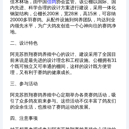
佳木林场，由中国
信鸽
协会监管。该公棚以国际、国
内先进、科学合理的设计方案进行建设，采用一体化
钢架结构，公棚长200米，宽28米，高15米，可容纳
20000多羽赛鸽。从配件设施到饲养团队，均达到业
内领先水平，为广大鸽友创造一个心神向往的赛鸽净
地。
‌二、设计特色‌
阿克苏胜翔赛鸽养殖中心的设计、建设采用了全国目
前来说是最先进的设计理念和工程设施。公棚拥有31
个既可独立又可串通的棚间，这样的设计既方便管
理，又有利于赛鸽的健康成长。
‌三、参与活动‌
阿克苏胜翔赛鸽养殖中心定期举办各类赛鸽活动，吸
引了众多鸽友前来参与。这些活动不仅丰富了鸽友们
的业余生活，也推动了赛鸽运动的发展。
‌四、注意事项‌