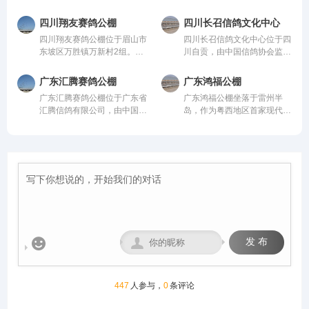
协会监管。该公棚以国际、国
润、地势开阔，得天独厚的训
米，可容纳20000多羽赛鸽。
米，高15米，可容纳20000多
内先进、科学合理的设计方案
赛环境，是专为广大鸽友打造
从配件设施到饲养团队，均达
羽赛鸽。从配件设施到饲养团
四川翔友赛鸽公棚
四川长召信鸽文化中心
进行建设，采用一体化钢架结
的专业赛鸽竞技平台。公棚总
到业内领先水平，为广大鸽友
队，均达到业内领先水平，为
四川翔友赛鸽公棚位于眉山市
四川长召信鸽文化中心位于四
构，公棚长200米，宽28米，
占地面积70余亩，主棚长218
创造一个心神向往的赛鸽净
广大鸽友创造一个心神向往的
东坡区万胜镇万新村2组。气
川自贡，由中国信鸽协会监
高15米，可容纳20000多羽赛
米、宽28米，可容纳赛鸽2.5
地。
赛鸽净地。
候温润、视野开阔的优质赛鸽
管。该公棚以国际、国内先
鸽。从配件设施到饲养团队，
万羽左右，棚内设有休息区、
竞技核心区域。交通便捷通
进、科学合理的设计方案进行
均达到业内领先水平，为广大
喂食区和赛飞活动区等。
广东汇腾赛鸽公棚
广东鸿福公棚
达，周边无高大建筑与污染
建设，采用一体化钢架结构，
鸽友创造一个心神向往的赛鸽
广东汇腾赛鸽公棚位于广东省
广东鸿福公棚坐落于雷州半
源，空气洁净、地势平缓，得
公棚长200米，宽28米，高15
净地。
汇腾信鸽有限公司，由中国信
岛，作为粤西地区首家现代化
天独厚的自然环境为赛鸽生
米，可容纳20000多羽赛鸽。
鸽协会监管。该公棚以国际、
赛鸽竞翔机构，秉持“专业、
长、训养与竞翔提供了理想场
从配件设施到饲养团队，均达
国内先进、科学合理的设计方
公正、透明、卓越”的理念，
地，是集赛鸽养殖、专业训
到业内领先水平，为广大鸽友
案进行建设，采用一体化钢架
志在打造华南地区标杆公棚。
练、赛事举办于一体的现代化
创造一个心神向往的赛鸽净
结构，公棚长200米，宽28
公棚硬件设施卓著：占地50
专业公棚。公棚总占地12000
地。
米，高15米，可容纳20000多
亩，鸽舍主体长137米、宽40
多平方米。公棚一字型排列，
羽赛鸽。从配件设施到饲养团
米、高18米，主体鸽舍宏大
能容纳一万五千余羽的赛鸽。
队，均达到业内领先水平，为
且采用抗风结构；创新采用全
赛事运营坚守“公平、公正、
广大鸽友创造一个心神向往的
国首座钢筋混凝土降落台（长
公开”核心原则，打造黄金赛
赛鸽净地。
125米，高12米）；地网高达
线，规划多关阶梯式竞赛体
4.5米，确保干燥通风。我们
系，覆盖200公里至500公里


发 布
致力于以顶级设施与科学管
不同竞翔距离，满足各类参赛
理，为赛鸽提供最佳成长与竞
需求。
技环境，守护每一份托付，成
就每一羽翱翔。
447
人参与，
0
条评论