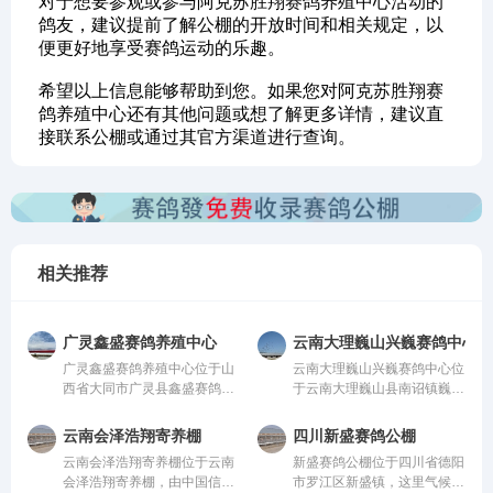
对于想要参观或参与阿克苏胜翔赛鸽养殖中心活动的
鸽友，建议提前了解公棚的开放时间和相关规定，以
便更好地享受赛鸽运动的乐趣。
希望以上信息能够帮助到您。如果您对阿克苏胜翔赛
鸽养殖中心还有其他问题或想了解更多详情，建议直
接联系公棚或通过其官方渠道进行查询。
相关推荐
广灵鑫盛赛鸽养殖中心
云南大理巍山兴巍赛鸽中心
广灵鑫盛赛鸽养殖中心位于山
云南大理巍山兴巍赛鸽中心位
西省大同市广灵县鑫盛赛鸽养
于云南大理巍山县南诏镇巍山
殖中心，由中国信鸽协会监
县现代农业科技园，由中国信
管。该公棚以国际、国内先
鸽协会监管。该公棚以国际、
云南会泽浩翔寄养棚
四川新盛赛鸽公棚
进、科学合理的设计方案进行
国内先进、科学合理的设计方
云南会泽浩翔寄养棚位于云南
新盛赛鸽公棚位于四川省德阳
建设，采用一体化钢架结构，
案进行建设，采用一体化钢架
会泽浩翔寄养棚，由中国信鸽
市罗江区新盛镇，这里气候温
公棚长200米，宽28米，高15
结构，公棚长200米，宽28