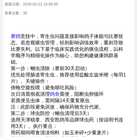
更新日期：2026-02-22 16:06:50
查看次数：
38
赛鸽
竞技中，寄生虫问题直接影响鸽子体能与比赛状
态。若忽视驱虫管理，轻则影响训练效率，重则导致
比赛失利。以下基于临床实践优化的驱虫流程，以科
学顺序与精细化操作为核心，助您构建健康鸽群基
础。
第一步：蛔虫清除（赛前30天启动）
优先处理肠道寄生虫，推荐使用盐酸左旋米唑（每羽1
片）。关键操作：
傍晚空腹投喂（避免呕吐风险）
次日清晨彻底清理
鸽舍
粪便，阻断虫卵循环
若粪便见虫体，需间隔14天重复驱虫
注：此阶段避免训放，确保药物充分代谢。
第二步：球虫防控（蛔虫清理后3天）
选用天津稳拿、西安凯鸽等品牌球虫药（按说明书连
用3天）。执行要点：
用药期间喂食清淡饲料（如玉米碎+少量麦片）