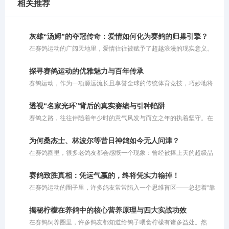
相关推荐
灰雄“汤姆”的夺冠传奇：爱情如何化为赛鸽的归巢引擎？
在赛鸽运动的广阔天地里，爱情往往被赋予了超越浪漫的现实意义。
对于人类而言，爱情或许能成为奋进的动力，也或许让人迷失方向；
而对于赛鸽来说，爱情恰恰是它们冲破云霄、拼命飞回巢穴的最强引
探寻赛鸽运动的优雅魅力与百年传承
擎。在比利时鸽界备受推崇的“鳏夫制”比赛策略中，正是对伴侣那份
赛鸽运动，作为一项源远流长且享誉全球的传统体育竞技，巧妙地将
深深的眷恋，被巧妙地转化为了赛场上锐不可当的归巢渴望。
人类的智慧与鸽子的毅力融为一体。这项运动并非单纯依靠瞬间的爆
发力定胜负，而是对鸽子与生俱来的归巢本能、持久耐力以及精准方
透视“名家光环”背后的真实赛绩与引种陷阱
向感的深度考量。同时，它也是一场考验鸽主科学饲养与训练策略的
赛鸽之路，往往伴随着年少时的意气风发与而立之年的执着坚守。在
综合较量，完美诠释了人与自然和谐共舞的竞技美学。在现代竞翔体
这条充满未知与挑战的旅程中，有人凭借坚韧与运气实现了命运的逆
系中，赛鸽运动更是将生物学原理与体育实践深度结合，成为了集毅
袭，甚至从月薪五千的普通人摇身一变成为身价百万的养殖基地老
力、智慧与团队协作于一体的优雅盛会。
为何桑杰士、林波尔等昔日神鸽如今无人问津？
板。这些真实的成功案例，无疑给广大养鸽人注入了一剂强心针。然
在赛鸽圈里，很多老鸽友都会感慨一个现象：曾经被捧上天的超级品
而，随着赛鸽运动的商业化，圈子里也滋生出诸多乱象。昨晚，一位
系，如今似乎很少有人提及了。桑杰士是超级好的鸽子，林波尔也是
曾有交集的鸽友发来信息，向我极力推崇某位“赛鸽名家”，称其不仅
不可多得的快速鸽，但是为什么现在没人提了呢？这背后折射出的，
鸽子飞得好，还独创了一套“免费让别人交费参赛，再拍回奖鸽”的运
赛鸽致胜真相：凭运气赢的，终将凭实力输掉！
其实是赛鸽市场残酷的商业运作规律。
营模式。这番话不禁让我陷入深思：在这层耀眼的名家光环背后，究
在赛鸽运动的圈子里，许多鸽友常常陷入一个思维盲区——总想着“靠
竟隐藏着多少真实实力与宣传套
运气赢钱”。然而现实往往是冰冷且残酷的：你凭借好运气赢来的奖
金，最终一定会因为自身实力不足而亏出去。简而言之，即便你的鸽
揭秘柠檬在养鸽中的核心营养原理与四大实战功效
子偶然飞出了好成绩，但如果你自身的养鸽水平和综合实力不够，很
在赛鸽饲养圈里，许多鸽友都知道给鸽子喂食柠檬有诸多益处。然
容易在后续的比赛中赔回去。一味依赖运气去打比赛，注定无法在这