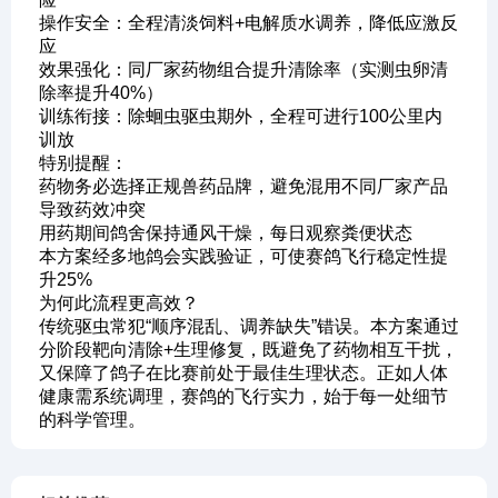
操作安全：全程清淡饲料+电解质水调养，降低应激反
应
效果强化：同厂家药物组合提升清除率（实测虫卵清
除率提升40%）
训练衔接：除蛔虫驱虫期外，全程可进行100公里内
训放
特别提醒：
药物务必选择正规兽药品牌，避免混用不同厂家产品
导致药效冲突
用药期间鸽舍保持通风干燥，每日观察粪便状态
本方案经多地鸽会实践验证，可使赛鸽飞行稳定性提
升25%
为何此流程更高效？
传统驱虫常犯“顺序混乱、调养缺失”错误。本方案通过
分阶段靶向清除+生理修复，既避免了药物相互干扰，
又保障了鸽子在比赛前处于最佳生理状态。正如人体
健康需系统调理，赛鸽的飞行实力，始于每一处细节
的科学管理。