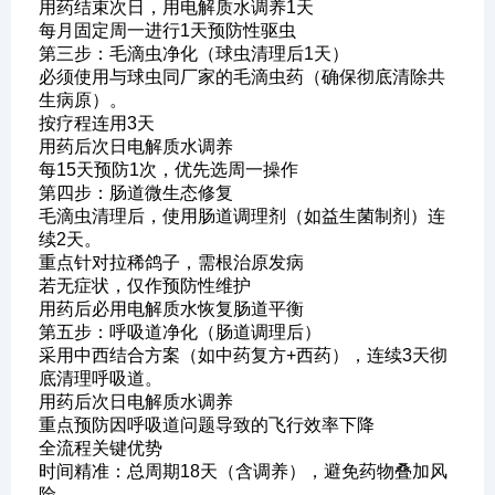
用药结束次日，用电解质水调养1天
每月固定周一进行1天预防性驱虫
第三步：毛滴虫净化（球虫清理后1天）
必须使用与球虫同厂家的毛滴虫药（确保彻底清除共
生病原）。
按疗程连用3天
用药后次日电解质水调养
每15天预防1次，优先选周一操作
第四步：肠道微生态修复
毛滴虫清理后，使用肠道调理剂（如益生菌制剂）连
续2天。
重点针对拉稀鸽子，需根治原发病
若无症状，仅作预防性维护
用药后必用电解质水恢复肠道平衡
第五步：呼吸道净化（肠道调理后）
采用中西结合方案（如中药复方+西药），连续3天彻
底清理呼吸道。
用药后次日电解质水调养
重点预防因呼吸道问题导致的飞行效率下降
全流程关键优势
时间精准：总周期18天（含调养），避免药物叠加风
险