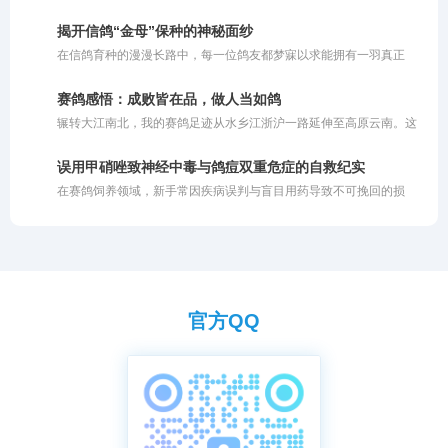
而，大多数人的操作往往仅停留在切片泡水或挤汁兑饮的初级阶段。
个圈子里长久立足。
这种粗放的投喂方式未能充分挖掘柠檬的潜藏价值。柠檬之所以在禽
揭开信鸽“金母”保种的神秘面纱
类养殖中备受推崇，背后有着扎实的营养学支撑。若不明就里地盲目
在信鸽育种的漫漫长路中，每一位鸽友都梦寐以求能拥有一羽真正
使用，不仅会白白浪费优质资源的核心功效，甚至可能因浓度过高或
的“金母”。所谓金母，即那种无论与哪羽雄鸽配对，都能飞出好成绩
投喂不当而伤及鸽子的嗉囊与肠道。今天我们就深度剖析柠檬成为赛
的超级种雌。然而，打江山易，守江山难。面对一羽可遇不可求的金
鸽天然保健圣品的核心有效成分与作用机理，助你科学养鸽。
赛鸽感悟：成败皆在品，做人当如鸽
母，如何科学地保住其优良基因，形成稳定的品系，成为了育种工作
辗转大江南北，我的赛鸽足迹从水乡江浙沪一路延伸至高原云南。这
的核心难题。保种不仅需要独到的眼光，更需要科学的方法与严苛的
一路走来，领略了各异的风土人情，也尝遍了赛场上的胜负酸甜。当
淘汰机制。
繁华落尽，静心沉思，最深的感触凝成了一句大实话：鸽子这生灵，
误用甲硝唑致神经中毒与鸽痘双重危症的自救纪实
能飞就是硬道理。有些鸽子外表再光鲜亮丽，羽质顺滑、体态优美，
在赛鸽饲养领域，新手常因疾病误判与盲目用药导致不可挽回的损
一旦踏上公棚的赛飞征程，若是缺乏那种与生俱来的竞翔能力，也是
失。2026年7月，笔者在引种名血子代赛鸽时，亲历了一起因误诊鸽
徒有其表。对于不能飞的鸽子，再美也毫无价值。说到底，养鸽比拼
痘并过量投喂甲硝唑引发的神经中毒危机。通过及时调整策略，采取
的还是血统底蕴与家族传承。
阶梯式温和排毒与神经修复方案，最终帮助赛鸽奇迹般康复。本文将
复盘整个发病与救治过程，探讨鸽痘病理及安全防控经验，为广大鸽
友提供真实可落地的临床参考。
官方QQ