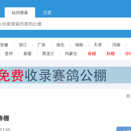
站内搜索
百度
安徽
浙江
广东
湖北
湖南
天津
河南
贵州
新疆
黑龙江
内蒙古
春棚
秋棚
排
首
春棚
27:05