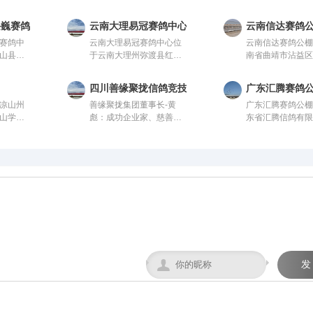
兴巍赛鸽中心
云南大理易冠赛鸽中心
云南信达赛鸽
赛鸽中
云南大理易冠赛鸽中心位
云南信达赛鸽公
山县南
于云南大理州弥渡县红岩
南省曲靖市沾益
业科技
镇潘阳村，由中国信鸽协
乡，由中国信鸽
会监
会监管。该公棚以国际、
管。该公棚以国
四川善缘聚拢信鸽竞技园
广东汇腾赛鸽
、国内
国内先进、科学合理的设
先进、科学合理
凉山州
善缘聚拢集团董事长-黄
广东汇腾赛鸽公
设计方
计方案进行建设，采用一
案进行建设，采
山学校
彪：成功企业家、慈善爱
东省汇腾信鸽有
一体化
体化钢架结构，公棚长
钢架结构，公棚长2
由中国信
心人士、信鸽爱好者，曾
由中国信鸽协会
00
200米，宽28米，高15
米，宽28米，高1
棚以国
获评“四川脱贫攻坚先进个
公棚以国际、国
5米，可
米，可容纳20000多羽赛
容纳20000多羽
学合理
人”。旗下拥有新材料能
科学合理的设计
赛鸽。从
鸽。从配件设施到饲养团
配件设施到饲养
设，采
源、 医疗健康、养生酒
建设，采用一体
队，均
队，均达到业内领先水
达到业内领先水
，公棚
业、信鸽竞技为核心板块
构，公棚长200米
，为广
平，为广大鸽友创造一个
大鸽友创造一个
，高15
的多元化控股企业。始终
米，高15米，可
神向往
心神向往的赛鸽净地。
的赛鸽净地。
0多羽赛
坚持“绿色、科技、共享、
20000多羽赛鸽
饲养团
慈善”的发展理念。控股多
设施到饲养团队
先水
家实体公司，资金实力雄
业内领先水平，
造一个
厚，为广大鸽友竞翔比赛
友创造一个心神
地。
坐拥强大后盾！
鸽净地。

发