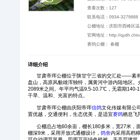
查看次数：
127
联系电话：0934-3279888
公棚地址：庆阳市西峰区温
官网地址：
http://qydh.chi
赛鸽公棚：
春棚
详细介绍
甘肃帝珲公棚位于陕甘宁三省的交汇处——素有“
盘山，高原风貌雄浑独特，属黄河中游内陆地区。介于东经10
2089米之间。年平均气温9.5-10.7℃，无霜期140-
干旱、温和、光富的特点。
甘肃帝珲公棚由庆阳帝珲
信鸽
文化传媒有限公
置优越，交通便利，生态优美，是适宜
赛鸽
栖息飞
公棚总占地60余亩，棚长180多米，宽27米，面积
棚深9米，采用开放式通棚设计，
鸽舍
内采用高档樟
可自动调节风量。四周万亩绿色植被，无高层建筑