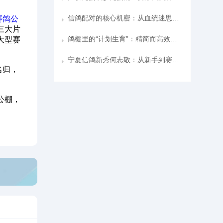
信鸽配对的核心机密：从血统迷思到“近似眼砂”的黄金定律
赛鸽公
三大片
鸽棚里的“计划生育”：精简而高效的赛鸽繁育之道
大型赛
宁夏信鸽新秀何志敬：从新手到赛鸽赢家的逆袭之路
名归，
公棚，