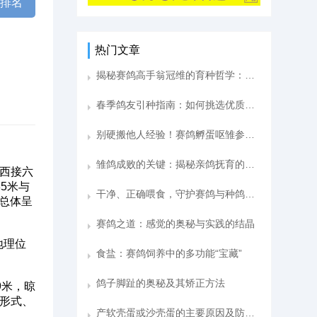
棚排名
热门文章
揭秘赛鸽高手翁冠维的育种哲学：成功源于血统与配对的深度掌控
春季鸽友引种指南：如何挑选优质种鸽
别硬搬他人经验！赛鸽孵蛋呕雏参赛时间
雏鸽成败的关键：揭秘亲鸽抚育的隐形力量
西接六
85米与
干净、正确喂食，守护赛鸽与种鸽健康
，总体呈
赛鸽之道：感觉的奥秘与实践的结晶
地理位
食盐：赛鸽饲养中的多功能“宝藏”
鸽子脚趾的奥秘及其矫正方法
9米，晾
窗形式、
产软壳蛋或沙壳蛋的主要原因及防治方法