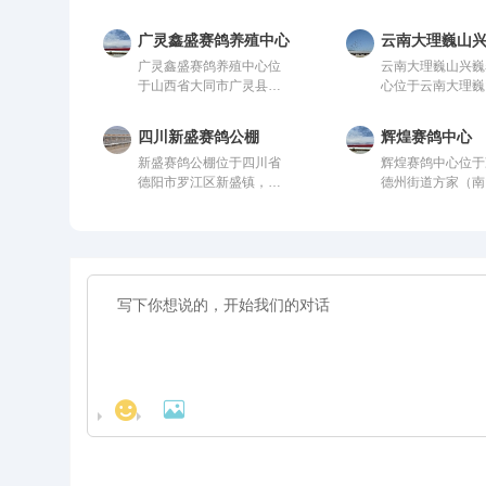
广灵鑫盛赛鸽养殖中心
云南大理巍山
广灵鑫盛赛鸽养殖中心位
云南大理巍山兴巍
于山西省大同市广灵县鑫
心位于云南大理巍
盛赛鸽养殖中心，由中国
诏镇巍山县现代农
信鸽协会监管。该公棚以
园，由中国信鸽协
四川新盛赛鸽公棚
辉煌赛鸽中心
国际、国内先进、科学合
管。该公棚以国际
新盛赛鸽公棚位于四川省
辉煌赛鸽中心位于
理的设计方案进行建设，
先进、科学合理的
德阳市罗江区新盛镇，这
德州街道方家（南
采用一体化钢架结构，公
案进行建设，采用
里气候温润、地势开阔，
往右1公里处），
棚长200米，宽28米，高
钢架结构，公棚长2
得天独厚的训赛环境，是
鸽协会监管。该公
15米，可容纳20000多羽
米，宽28米，高1
专为广大鸽友打造的专业
际、国内先进、科
赛鸽。从配件设施到饲养
容纳20000多羽
赛鸽竞技平台。公棚总占
的设计方案进行建
团队，均达到业内领先水
配件设施到饲养团
地面积70余亩，主棚长
用一体化钢架结构
平，为广大鸽友创造一个
达到业内领先水平
218米、宽28米，可容纳
长200米，宽28米
心神向往的赛鸽净地。
大鸽友创造一个心
赛鸽2.5万羽左右，棚内设
米，可容纳2000
的赛鸽净地。
有休息区、喂食区和赛飞
鸽。从配件设施到
活动区等。
队，均达到业内领
平，为广大鸽友创
心神向往的赛鸽净

