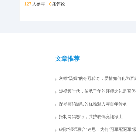
127
0
人参与，
条评论
文章推荐
探寻赛鸽运动的优雅魅力与百年传承
抵制网鸽恶行，共护赛鸽竞翔净土