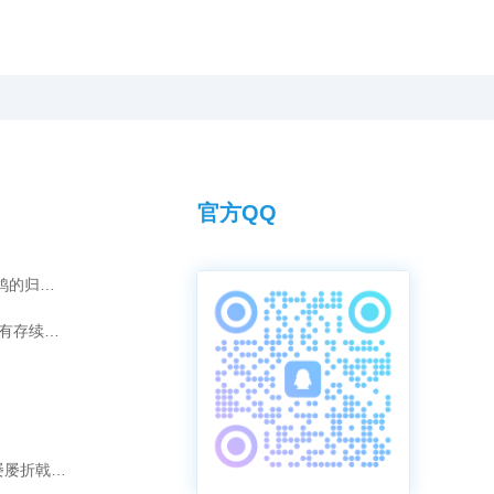
官方QQ
灰雄“汤姆”的夺冠传奇：爱情如何化为赛鸽的归巢引擎？
短视频时代，传承千年的拜师之礼是否仍有存续的意义？
破除“强强联合”迷思：为何“冠军配冠军”屡屡折戟长程赛？