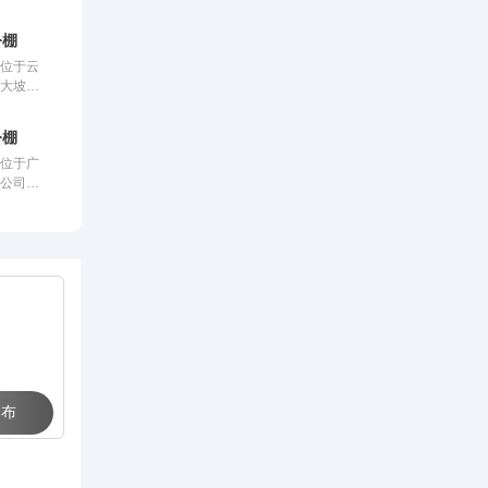
公棚
棚位于云
区大坡
协会监
际、国内
公棚
的设计方
棚位于广
用一体化
限公司，
00
监管。该
5米，可
内先进、
赛鸽。从
方案进行
团队，均
化钢架结
平，为广
，宽28
心神向往
容纳
。从配件
，均达到
为广大鸽
向往的赛
 布