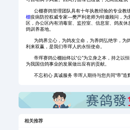
公棚赛鸽管理团队具有十年执教经验的专业教练
棚
疫病防控权威专家—樊严利老师为特邀顾问，为
区，办公区内有消毒室、监控室、信息室、鸽友休
鸽训养基地。
为鸽界立心，为鸽友立命，为养鸽弘绝学，为鸽
利来双赢，是我们帝珲人的永恒使命。
帝珲赛鸽公棚始终以“公”为立身之本，持之以恒
为我国信鸽事业的发展做出应有的贡献。
不忘初心 真诚服务 帝珲人期待与您共同“帝”造
相关推荐