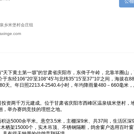
公
泉乡米堡村会庄组
naxinge.com
天下黄土第一塬”的甘肃省庆阳市，东倚子午岭，北靠羊圈山，
6°20′至108°45′与北纬35°15′至37°10′之间，海拔在8
180天。年日照2213.4-2540.4小时，年均降雨量480－660毫米
司投资两千万元建成。位于甘肃省庆阳市西峰区温泉镇米堡村，
翔，举办赛鸽竞技的理想之地。
达5000余平米。悬空3.5米，主棚深9米、共37间，生活区深
木栖架15000个，实木吊顶、不锈钢隔断，鸽舍窗户选用百叶
，具有得天独厚的信鸽竞翔环境。