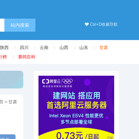
Ctrl+D收藏导航
站内搜索
陕西
四川
云南
山西
山东
甘肃
行榜
赛鸽百科
页
>
甘肃