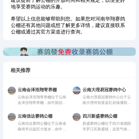
建议提前了解公棚的开放时间和相关规定，以便更好
地享受赛鸽运动的乐趣。
希望以上信息能够帮助到您。如果您对河南华翔赛鸽
公棚还有其他问题或想了解更多详情，建议直接联系
公棚或通过其官方渠道进行查询。
相关推荐
云南会泽浩翔寄养棚
云南大理易冠赛鸽中心
云南会泽浩翔寄养棚位于云南
云南大理易冠赛鸽中心位于云
会泽浩翔寄养棚，由中国信鸽
南大理州弥渡县红岩镇潘阳
协会监管。该公棚以国际、国
村，由中国信鸽协会监管。该
内先进、科学合理的设计方案
公棚以国际、国内先进、科学
云南信达赛鸽公棚
四川新盛赛鸽公棚
进行建设，采用一体化钢架结
合理的设计方案进行建设，采
云南信达赛鸽公棚位于云南省
新盛赛鸽公棚位于四川省德阳
构，公棚长200米，宽28米，
用一体化钢架结构，公棚长
曲靖市沾益区大坡乡，由中国
市罗江区新盛镇，这里气候温
高15米，可容纳20000多羽赛
200米，宽28米，高15米，可
信鸽协会监管。该公棚以国
润、地势开阔，得天独厚的训
鸽。从配件设施到饲养团队，
容纳20000多羽赛鸽。从配件