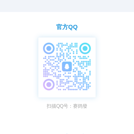
官方QQ
扫描QQ号：赛鸽發