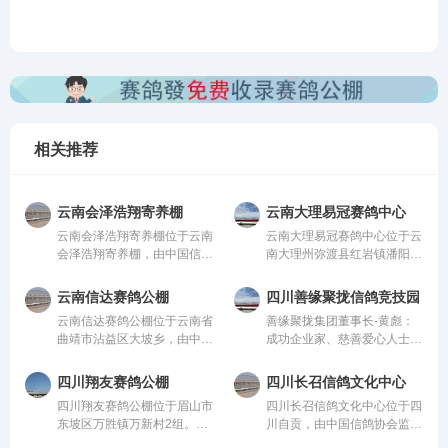
相关推荐
云南会泽浩翔寄养棚
云南大理易冠赛鸽中心
云南会泽浩翔寄养棚位于云南
云南大理易冠赛鸽中心位于云
会泽浩翔寄养棚，由中国信鸽
南大理州弥渡县红岩镇潘阳
协会监管。该公棚以国际、国
村，由中国信鸽协会监管。该
内先进、科学合理的设计方案
公棚以国际、国内先进、科学
云南信达赛鸽公棚
四川善缘聚拢信鸽竞技园
进行建设，采用一体化钢架结
合理的设计方案进行建设，采
云南信达赛鸽公棚位于云南省
善缘聚拢集团董事长-黄彪：
构，公棚长200米，宽28米，
用一体化钢架结构，公棚长
曲靖市沾益区大坡乡，由中国
成功企业家、慈善爱心人士、
高15米，可容纳20000多羽赛
200米，宽28米，高15米，可
信鸽协会监管。该公棚以国
信鸽爱好者，曾获评“四川脱
鸽。从配件设施到饲养团队，
容纳20000多羽赛鸽。从配件
际、国内先进、科学合理的设
贫攻坚先进个人”。旗下拥有
均达到业内领先水平，为广大
设施到饲养团队，均达到业内
四川翔友赛鸽公棚
四川长召信鸽文化中心
计方案进行建设，采用一体化
新材料能源、 医疗健康、养
鸽友创造一个心神向往的赛鸽
领先水平，为广大鸽友创造一
四川翔友赛鸽公棚位于眉山市
四川长召信鸽文化中心位于四
钢架结构，公棚长200米，宽
生酒业、信鸽竞技为核心板块
净地。
个心神向往的赛鸽净地。
东坡区万胜镇万新村2组。气
川自贡，由中国信鸽协会监
28米，高15米，可容纳
的多元化控股企业。始终坚
候温润、视野开阔的优质赛鸽
管。该公棚以国际、国内先
20000多羽赛鸽。从配件设施
持“绿色、科技、共享、慈