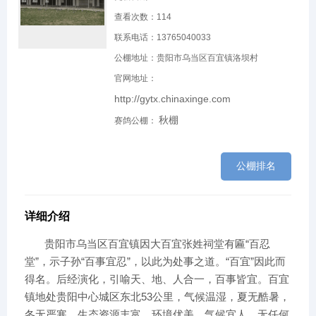
查看次数：
114
联系电话：13765040033
公棚地址：贵阳市乌当区百宜镇洛坝村
官网地址：
http://gytx.chinaxinge.com
秋棚
赛鸽公棚：
公棚排名
详细介绍
贵阳市乌当区百宜镇因大百宜张姓祠堂有匾“百忍
堂”，示子孙“百事宜忍”，以此为处事之道。“百宜”因此而
得名。后经演化，引喻天、地、人合一，百事皆宜。百宜
镇地处贵阳中心城区东北53公里，气候温湿，夏无酷暑，
冬无严寒。生态资源丰富、环境优美，气候宜人，无任何