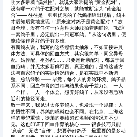
功大多带着 “偶然性”。就说大家常提的 “黄金配对”，
没有哪一对鸽子在配对之初，就能被断定为 “黄金组
合”—— 往往是一羽羽优秀的子代鸽相继出现后，鸽主
才后知后觉地发现：“原来这对鸽子是黄金配对！” 放
眼全球，没有任何一位育种大师敢拍着胸脯说：“我这
一窝鸽子里，必定能出一只冠军鸽。” 从这句话里，便
能读懂作育好鸽子有多难。
有新鸽友说，我写的这些感悟太抽象，不如直接讲具
体方法。可具体的回血方式，其实很简单：同父异母
配、姑侄配、祖孙配…… 只要是近亲配对，都属于回
血范畴，并无太多新鲜可言。真正难的，是将这些方
法与自家鸽子的实际情况结合，是在实践中不断调
整、总结经验 —— 毕竟，每个人的养鸽环境、鸽子品
系不同，回血作育的过程与结果也会千差万别，一人
一个样，一人一个体会。想养好鸽子，从来没有急功
近利的捷径可走。
数十年来，我见过太多养鸽人，也发现一个规律：人
的悟性不同，养鸽的成就也会不同。在北京、上海这
样的养鸽重镇，徒弟的赛绩超过名师的情况并不少
见。这也印证了回血作育的核心 —— 很多技巧只能
“意会”，无法 “言传”，想要养好鸽子，最重要的是多动