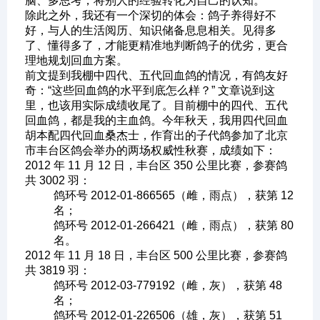
脑、多思考，将别人的经验转化为自己的认知。
除此之外，我还有一个深切的体会：鸽子养得好不
好，与人的生活阅历、知识储备息息相关。见得多
了、懂得多了，才能更精准地判断鸽子的优劣，更合
理地规划回血方案。
前文提到我棚中四代、五代回血鸽的情况，有鸽友好
奇：“这些回血鸽的水平到底怎么样？” 文章说到这
里，也该用实际成绩收尾了。目前棚中的四代、五代
回血鸽，都是我的主血鸽。今年秋天，我用四代回血
胡本配四代回血桑杰士，作育出的子代鸽参加了北京
市丰台区鸽会举办的两场权威性秋赛，成绩如下：
2012 年 11 月 12 日，丰台区 350 公里比赛，参赛鸽
共 3002 羽：
鸽环号 2012-01-866565（雌，雨点），获第 12
名；
鸽环号 2012-01-266421（雌，雨点），获第 80
名。
2012 年 11 月 18 日，丰台区 500 公里比赛，参赛鸽
共 3819 羽：
鸽环号 2012-03-779192（雌，灰），获第 48
名；
鸽环号 2012-01-226506（雄，灰），获第 51