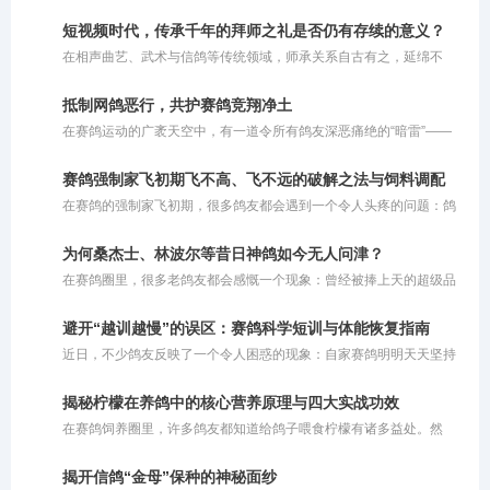
对于人类而言，爱情或许能成为奋进的动力，也或许让人迷失方向；
而对于赛鸽来说，爱情恰恰是它们冲破云霄、拼命飞回巢穴的最强引
短视频时代，传承千年的拜师之礼是否仍有存续的意义？
擎。在比利时鸽界备受推崇的“鳏夫制”比赛策略中，正是对伴侣那份
在相声曲艺、武术与信鸽等传统领域，师承关系自古有之，延绵不
深深的眷恋，被巧妙地转化为了赛场上锐不可当的归巢渴望。
绝。人们常谈起谁是谁的徒弟，谁是谁的师父，这一条条师承脉络交
织出了一张清晰的技艺传承图谱。然而，置身于瞬息万变的短视频时
抵制网鸽恶行，共护赛鸽竞翔净土
代，当基础知识与技艺获取变得触手可得，一个引人深思的问题浮出
在赛鸽运动的广袤天空中，有一道令所有鸽友深恶痛绝的“暗雷”——
水面：如今，我们还需要拜师吗？
网鸽。这种在赛鸽归巢必经之路上私设捕鸟粘网、恶意截留参赛信鸽
的行径，不仅践踏了体育竞技的公平底线，更在情理与法律的双重维
赛鸽强制家飞初期飞不高、飞不远的破解之法与饲料调配
度上被严厉禁止。
在赛鸽的强制家飞初期，很多鸽友都会遇到一个令人头疼的问题：鸽
子飞不起来或者飞不高。其实，这种现象通常由几个关键因素交织而
成：一是夏季高温炎热；二是赛鸽的气囊功能尚未完全打开；三是鸽
为何桑杰士、林波尔等昔日神鸽如今无人问津？
子之前没有经历过高强度的飞行训练，体能储备不足。
在赛鸽圈里，很多老鸽友都会感慨一个现象：曾经被捧上天的超级品
系，如今似乎很少有人提及了。桑杰士是超级好的鸽子，林波尔也是
不可多得的快速鸽，但是为什么现在没人提了呢？这背后折射出的，
避开“越训越慢”的误区：赛鸽科学短训与体能恢复指南
其实是赛鸽市场残酷的商业运作规律。
近日，不少鸽友反映了一个令人困惑的现象：自家赛鸽明明天天坚持
训练，归巢速度却越来越慢。以前进行短距离训放时，鸽子总是早早
归巢，如今鸽主自己都到家许久了，依然有部分赛鸽在空中徘徊。详
揭秘柠檬在养鸽中的核心营养原理与四大实战功效
细了解其训练日志后不难发现，问题并非鸽子退步了，而是训练“过了
在赛鸽饲养圈里，许多鸽友都知道给鸽子喂食柠檬有诸多益处。然
头”。
而，大多数人的操作往往仅停留在切片泡水或挤汁兑饮的初级阶段。
这种粗放的投喂方式未能充分挖掘柠檬的潜藏价值。柠檬之所以在禽
揭开信鸽“金母”保种的神秘面纱
类养殖中备受推崇，背后有着扎实的营养学支撑。若不明就里地盲目