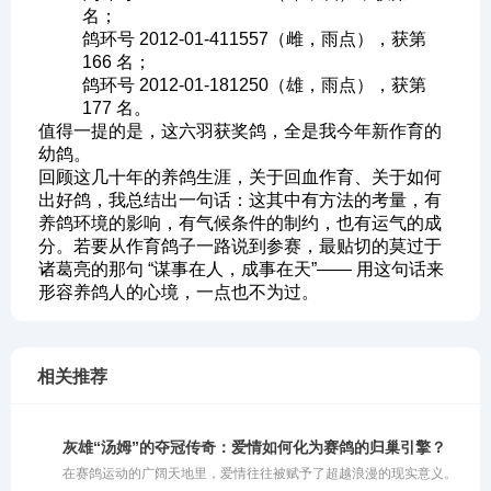
名；
鸽环号 2012-01-411557（雌，雨点），获第
166 名；
鸽环号 2012-01-181250（雄，雨点），获第
177 名。
值得一提的是，这六羽获奖鸽，全是我今年新作育的
幼鸽。
回顾这几十年的养鸽生涯，关于回血作育、关于如何
出好鸽，我总结出一句话：这其中有方法的考量，有
养鸽环境的影响，有气候条件的制约，也有运气的成
分。若要从作育鸽子一路说到参赛，最贴切的莫过于
诸葛亮的那句 “谋事在人，成事在天”—— 用这句话来
形容养鸽人的心境，一点也不为过。
相关推荐
灰雄“汤姆”的夺冠传奇：爱情如何化为赛鸽的归巢引擎？
在赛鸽运动的广阔天地里，爱情往往被赋予了超越浪漫的现实意义。