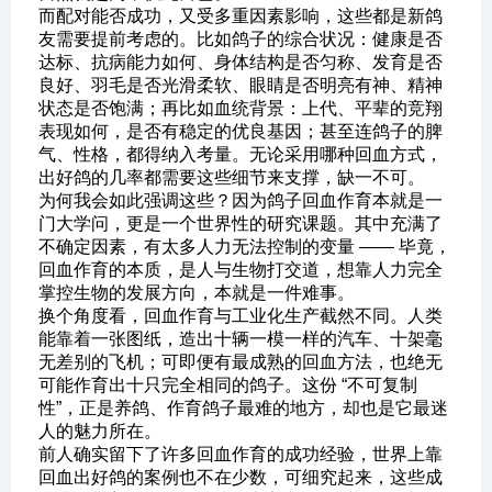
而配对能否成功，又受多重因素影响，这些都是新鸽
友需要提前考虑的。比如鸽子的综合状况：健康是否
达标、抗病能力如何、身体结构是否匀称、发育是否
良好、羽毛是否光滑柔软、眼睛是否明亮有神、精神
状态是否饱满；再比如血统背景：上代、平辈的竞翔
表现如何，是否有稳定的优良基因；甚至连鸽子的脾
气、性格，都得纳入考量。无论采用哪种回血方式，
出好鸽的几率都需要这些细节来支撑，缺一不可。
为何我会如此强调这些？因为鸽子回血作育本就是一
门大学问，更是一个世界性的研究课题。其中充满了
不确定因素，有太多人力无法控制的变量 —— 毕竟，
回血作育的本质，是人与生物打交道，想靠人力完全
掌控生物的发展方向，本就是一件难事。
换个角度看，回血作育与工业化生产截然不同。人类
能靠着一张图纸，造出十辆一模一样的汽车、十架毫
无差别的飞机；可即便有最成熟的回血方法，也绝无
可能作育出十只完全相同的鸽子。这份 “不可复制
性”，正是养鸽、作育鸽子最难的地方，却也是它最迷
人的魅力所在。
前人确实留下了许多回血作育的成功经验，世界上靠
回血出好鸽的案例也不在少数，可细究起来，这些成