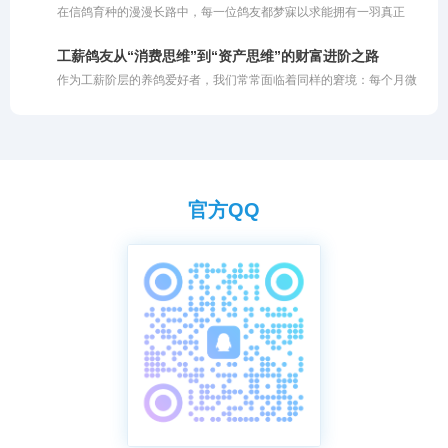
在信鸽育种的漫漫长路中，每一位鸽友都梦寐以求能拥有一羽真正
使用，不仅会白白浪费优质资源的核心功效，甚至可能因浓度过高或
的“金母”。所谓金母，即那种无论与哪羽雄鸽配对，都能飞出好成绩
投喂不当而伤及鸽子的嗉囊与肠道。今天我们就深度剖析柠檬成为赛
的超级种雌。然而，打江山易，守江山难。面对一羽可遇不可求的金
鸽天然保健圣品的核心有效成分与作用机理，助你科学养鸽。
工薪鸽友从“消费思维”到“资产思维”的财富进阶之路
母，如何科学地保住其优良基因，形成稳定的品系，成为了育种工作
作为工薪阶层的养鸽爱好者，我们常常面临着同样的窘境：每个月微
的核心难题。保种不仅需要独到的眼光，更需要科学的方法与严苛的
薄的薪资刚入账，撇去全家老小的生活开销后，剩下的那点余钱便悉
淘汰机制。
数化作了鸽粮钱、药费以及高昂的参赛费。我们这群人的抗风险能力
本就极为脆弱，若是连续两三年都在比赛中亏损，那份对赛鸽的热爱
恐怕也难以为继。
官方QQ