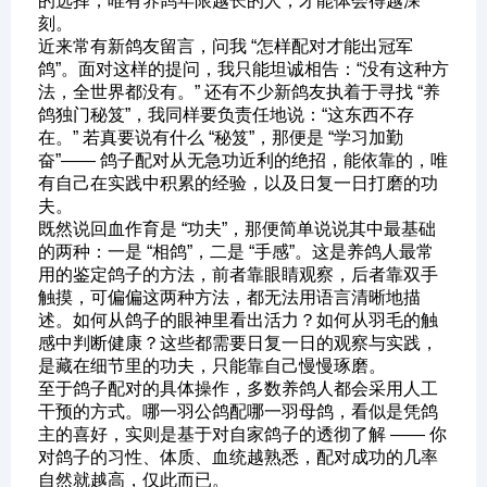
的选择，唯有养鸽年限越长的人，才能体会得越深
刻。
近来常有新鸽友留言，问我 “怎样配对才能出冠军
鸽”。面对这样的提问，我只能坦诚相告：“没有这种方
法，全世界都没有。” 还有不少新鸽友执着于寻找 “养
鸽独门秘笈”，我同样要负责任地说：“这东西不存
在。” 若真要说有什么 “秘笈”，那便是 “学习加勤
奋”—— 鸽子配对从无急功近利的绝招，能依靠的，唯
有自己在实践中积累的经验，以及日复一日打磨的功
夫。
既然说回血作育是 “功夫”，那便简单说说其中最基础
的两种：一是 “相鸽”，二是 “手感”。这是养鸽人最常
用的鉴定鸽子的方法，前者靠眼睛观察，后者靠双手
触摸，可偏偏这两种方法，都无法用语言清晰地描
述。如何从鸽子的眼神里看出活力？如何从羽毛的触
感中判断健康？这些都需要日复一日的观察与实践，
是藏在细节里的功夫，只能靠自己慢慢琢磨。
至于鸽子配对的具体操作，多数养鸽人都会采用人工
干预的方式。哪一羽公鸽配哪一羽母鸽，看似是凭鸽
主的喜好，实则是基于对自家鸽子的透彻了解 —— 你
对鸽子的习性、体质、血统越熟悉，配对成功的几率
自然就越高，仅此而已。