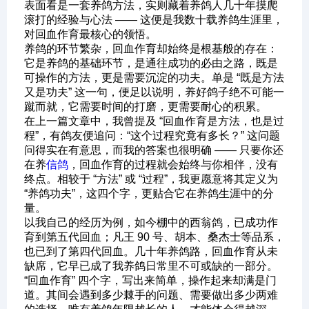
表面看是一套养鸽方法，实则藏着养鸽人几十年摸爬
滚打的经验与心法 —— 这便是我数十载养鸽生涯里，
对回血作育最核心的领悟。
养鸽的环节繁杂，回血作育却始终是根基般的存在：
它是养鸽的基础环节，是通往成功的必由之路，既是
可操作的方法，更是需要沉淀的功夫。单是 “既是方法
又是功夫” 这一句，便足以说明，养好鸽子绝不可能一
蹴而就，它需要时间的打磨，更需要耐心的积累。
在上一篇文章中，我曾提及 “回血作育是方法，也是过
程”，有鸽友便追问：“这个过程究竟有多长？” 这问题
问得实在有意思，而我的答案也很明确 —— 只要你还
在养
信鸽
，回血作育的过程就会始终与你相伴，没有
终点。相较于 “方法” 或 “过程”，我更愿意将其定义为
“养鸽功夫”，这四个字，更贴合它在养鸽生涯中的分
量。
以我自己的经历为例，如今棚中的西翁鸽，已成功作
育到第五代回血；凡王 90 号、胡本、桑杰士等品系，
也已到了第四代回血。几十年养鸽路，回血作育从未
缺席，它早已成了我养鸽日常里不可或缺的一部分。
“回血作育” 四个字，写出来简单，操作起来却满是门
道。其间会遇到多少棘手的问题、需要做出多少两难