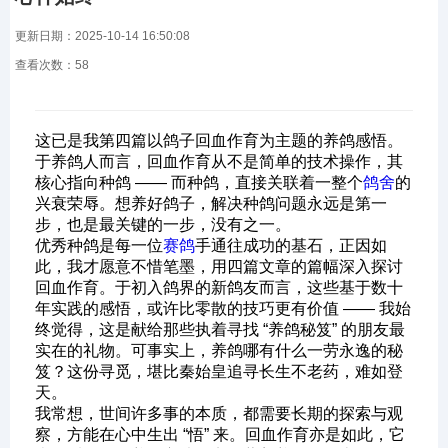
更新日期：2025-10-14 16:50:08
查看次数：
58
这已是我第四篇以鸽子回血作育为主题的养鸽感悟。
于养鸽人而言，回血作育从不是简单的技术操作，其
核心指向种鸽 —— 而种鸽，直接关联着一整个
鸽舍
的
兴衰荣辱。想养好鸽子，解决种鸽问题永远是第一
步，也是最关键的一步，没有之一。
优秀种鸽是每一位
赛鸽
手通往成功的基石，正因如
此，我才愿意不惜笔墨，用四篇文章的篇幅深入探讨
回血作育。于初入鸽界的新鸽友而言，这些基于数十
年实践的感悟，或许比零散的技巧更有价值 —— 我始
终觉得，这是献给那些执着寻找 “养鸽秘笈” 的朋友最
实在的礼物。可事实上，养鸽哪有什么一劳永逸的秘
笈？这份寻觅，堪比秦始皇追寻长生不老药，难如登
天。
我常想，世间许多事的本质，都需要长期的探索与观
察，方能在心中生出 “悟” 来。回血作育亦是如此，它