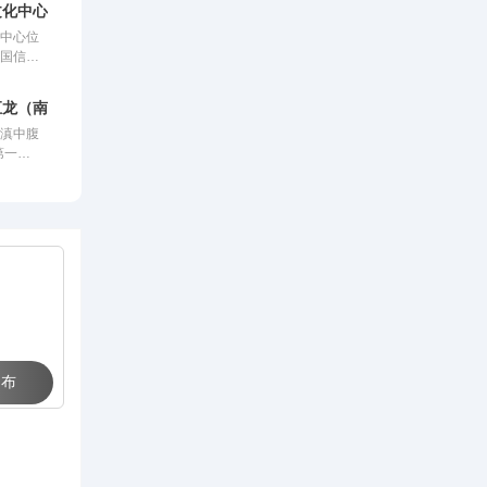
文化中心
化中心位
中国信鸽
棚以国
科学合理
汇龙（南线秋棚）
建设，采
于滇中腹
构，公棚
第一
，高15
，距市区
0多羽赛
路四公
到饲养团
领先水
创造一个
净地。
 布