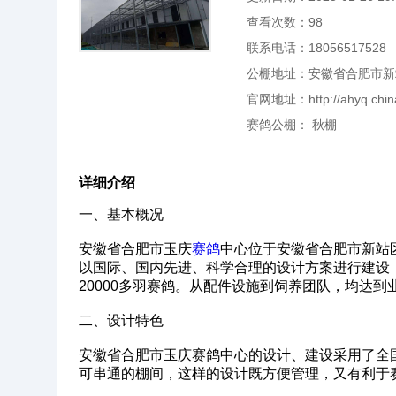
查看次数：
98
联系电话：18056517528
公棚地址：安徽省合肥市新
官网地址：
http://ahyq.chi
赛鸽公棚：
秋棚
详细介绍
一、基本概况‌
安徽省合肥市玉庆
赛鸽
中心位于安徽省合肥市新站
以国际、国内先进、科学合理的设计方案进行建设，
20000多羽赛鸽。从配件设施到饲养团队，均达
‌二、设计特色‌
安徽省合肥市玉庆赛鸽中心的设计、建设采用了全
可串通的棚间，这样的设计既方便管理，又有利于