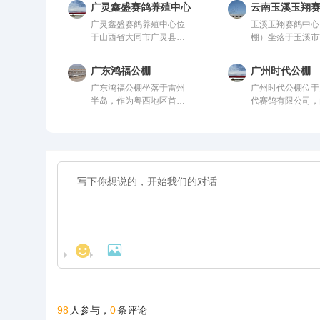
广灵鑫盛赛鸽养殖中心
云南玉溪玉翔
广灵鑫盛赛鸽养殖中心位
玉溪玉翔赛鸽中心
于山西省大同市广灵县鑫
棚）坐落于玉溪市
盛赛鸽养殖中心，由中国
收费站出口10公
信鸽协会监管。该公棚以
陀关检测站内，总
广东鸿福公棚
广州时代公棚
国际、国内先进、科学合
积36000平方，
广东鸿福公棚坐落于雷州
广州时代公棚位于
理的设计方案进行建设，
168米，高19.8米
半岛，作为粤西地区首家
代赛鸽有限公司，
采用一体化钢架结构，公
米；晒棚宽6米，
现代化赛鸽竞翔机构，秉
信鸽协会监管。该
棚长200米，宽28米，高
区宽8米，赛鸽休
持“专业、公正、透明、卓
国际、国内先进、
15米，可容纳20000多羽
间，每间为12米*4
越”的理念，志在打造华南
理的设计方案进行
赛鸽。从配件设施到饲养
可容纳赛鸽2400
地区标杆公棚。公棚硬件
采用一体化钢架结
团队，均达到业内领先水
区规模位列云南省
设施卓著：占地50亩，鸽
棚长200米，宽2
平，为广大鸽友创造一个
舍主体长137米、宽40
15米，可容纳200
心神向往的赛鸽净地。
米、高18米，主体鸽舍宏
赛鸽。从配件设施
大且采用抗风结构；创新
团队，均达到业内
采用全国首座钢筋混凝土
平，为广大鸽友创
降落台（长125米，高12
心神向往的赛鸽净
米）；地网高达4.5米，确


保干燥通风。我们致力于
以顶级设施与科学管理，
为赛鸽提供最佳成长与竞
技环境，守护每一份托
付，成就每一羽翱翔。
98
0
人参与，
条评论