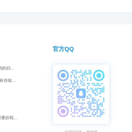
官方QQ
灰雄“汤姆”的夺冠传奇：爱情如何化为赛鸽的归巢引擎？
短视频时代，传承千年的拜师之礼是否仍有存续的意义？
破除“强强联合”迷思：为何“冠军配冠军”屡屡折戟长程赛？