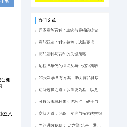
棚排名
热门文章
探索赛鸽育种：血统与赛绩的综合艺术
赛鸽甄选：科学鉴鸽，决胜赛场
赛鸽选种与育种的关键策略
远程归巢鸽的特点及与中短距离赛鸽的对比探讨
20天科学备育方案：助力赛鸽健康繁育全攻略
该公棚
纳
幼鸽选择之道：以血统为基，以竞翔为尺——信鸽育种的核心策略
可持续鸽棚种鸽引进标准：硬件与软件的考量
赛鸽之道：经验、实践与探索的交织
独立又
养鸽进阶秘籍：以“六勤”筑基，通往赛鸽高手之路