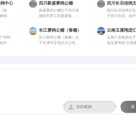
赛鸽中心秋棚
四川新盛赛鸽公棚
四川长召信鸽
（秋
新盛赛鸽公棚位于四川省
四川长召信鸽文
南研和
德阳市罗江区新盛镇，这
于四川自贡，由
里玉溪曲
里气候温润、地势开阔，
协会监管。该公
占地面
得天独厚的训赛环境，是
际、国内先进、
长江赛鸽公棚（春棚）
云南玉溪翔进
鸽棚总长
专为广大鸽友打造的专业
的设计方案进行
广州时
长江赛鸽公棚（春棚）位
云南汇龙集团位
，宽26
赛鸽竞技平台。公棚总占
用一体化钢架结
由中国
于天津市宝坻区大口屯镇
地玉溪市的“云南
赛鸽用餐
地面积70余亩，主棚长
长200米，宽28米
公棚以
寇庄村西500米，由中国
村”大营街工业区
息区39
218米、宽28米，可容纳
米，可容纳2000
科学合
信鸽协会监管。该公棚以
五公里、昆玉铁
.6米，
赛鸽2.5万羽左右，棚内设
鸽。从配件设施
建设，
国际、国内先进、科学合
里，交通便捷。
0羽，园
有休息区、喂食区和赛飞
队，均达到业内
构，公
理的设计方案进行建设，
前列。
活动区等。
平，为广大鸽友
8米，高
采用一体化钢架结构，公
心神向往的赛鸽
00多羽
棚长200米，宽28米，高
到饲养
15米，可容纳20000多羽
领先水
赛鸽。从配件设施到饲养
造一个
团队，均达到业内领先水
地。
平，为广大鸽友创造一个
心神向往的赛鸽净地。

发