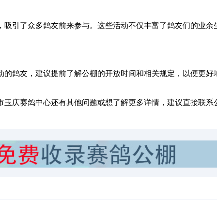
，吸引了众多鸽友前来参与。这些活动不仅丰富了鸽友们的业余
动的鸽友，建议提前了解公棚的开放时间和相关规定，以便更好
市玉庆赛鸽中心还有其他问题或想了解更多详情，建议直接联系