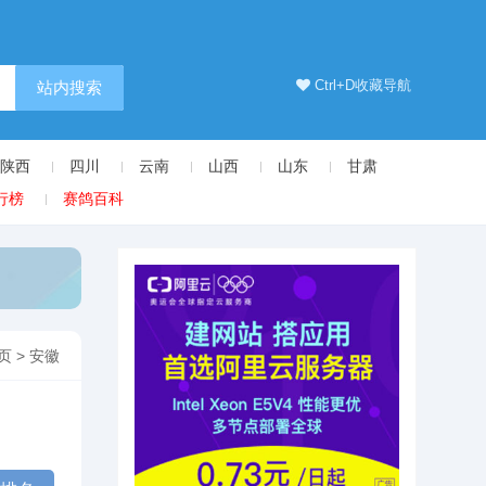
Ctrl+D收藏导航
站内搜索
陕西
四川
云南
山西
山东
甘肃
行榜
赛鸽百科
页
>
安徽