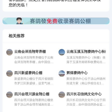
您的光临！
相关推荐
云南会泽浩翔寄养棚
云南玉溪玉翔赛鸽中心秋棚
云南会泽浩翔寄养棚位于云南
玉溪玉翔赛鸽中心（秋棚）坐
会泽浩翔寄养棚，由中国信鸽
落于玉溪市南研和收费站出口
协会监管。该公棚以国际、国
10公里玉溪曲陀关检测站
内先进、科学合理的设计方案
内，总占地面积36000平方，
四川新盛赛鸽公棚
辉煌赛鸽中心
进行建设，采用一体化钢架结
鸽棚总长168米，高19.8米，
新盛赛鸽公棚位于四川省德阳
辉煌赛鸽中心位于凉山州德州
构，公棚长200米，宽28米，
宽26米；晒棚宽6米，赛鸽用
市罗江区新盛镇，这里气候温
街道方家（南山学校往右1公
高15米，可容纳20000多羽赛
餐区宽8米，赛鸽休息区39
润、地势开阔，得天独厚的训
里处），由中国信鸽协会监
鸽。从配件设施到饲养团队，
间，每间为12米*4.6米，可容
赛环境，是专为广大鸽友打造
管。该公棚以国际、国内先
均达到业内领先水平，为广大
纳赛鸽24000羽，园区规模位
四川会理川源金翔公棚
四川长召信鸽文化中心
的专业赛鸽竞技平台。公棚总
进、科学合理的设计方案进行
鸽友创造一个心神向往的赛鸽
列云南省前列。
四川会理川源金翔赛鸽公棚坐
四川长召信鸽文化中心位于四
占地面积70余亩，主棚长218
建设，采用一体化钢架结构，
净地。
落于凉山州会理市城南街道五
川自贡，由中国信鸽协会监
米、宽28米，可容纳赛鸽2.5
公棚长200米，宽28米，高15
官屯，地处海拔1600米的天
管。该公棚以国际、国内先
万羽左右，棚内设有休息区、
米，可容纳20000多羽赛鸽。