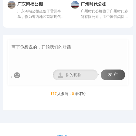
然氧吧，距城区仅4公里，
进、科学合理的设计方案进行
喂食区和赛飞活动区等。
从配件设施到饲养团队，均达
广东鸿福公棚
广州时代公棚
108国道直达，交通便捷。公
建设，采用一体化钢架结构，
到业内领先水平，为广大鸽友
广东鸿福公棚坐落于雷州半
广州时代公棚位于广州时代赛
棚周边无高压线遮挡，视野开
公棚长200米，宽28米，高15
创造一个心神向往的赛鸽净
岛，作为粤西地区首家现代化
鸽有限公司，由中国信鸽协会
阔、生态优越，是赛鸽饲养、
米，可容纳20000多羽赛鸽。
地。
赛鸽竞翔机构，秉持“专业、
监管。该公棚以国际、国内先
训飞与竞赛的理想之地。致力
从配件设施到饲养团队，均达
公正、透明、卓越”的理念，
进、科学合理的设计方案进行
打造西南地区赛鸽标杆品牌。
到业内领先水平，为广大鸽友
志在打造华南地区标杆公棚。
建设，采用一体化钢架结构，
创造一个心神向往的赛鸽净
公棚硬件设施卓著：占地50
公棚长200米，宽28米，高15
地。
亩，鸽舍主体长137米、宽40
米，可容纳20000多羽赛鸽。
米、高18米，主体鸽舍宏大
从配件设施到饲养团队，均达
且采用抗风结构；创新采用全
到业内领先水平，为广大鸽友
国首座钢筋混凝土降落台（长
创造一个心神向往的赛鸽净
125米，高12米）；地网高达
地。
4.5米，确保干燥通风。我们


发 布
致力于以顶级设施与科学管
理，为赛鸽提供最佳成长与竞
技环境，守护每一份托付，成
就每一羽翱翔。
177
人参与，
0
条评论