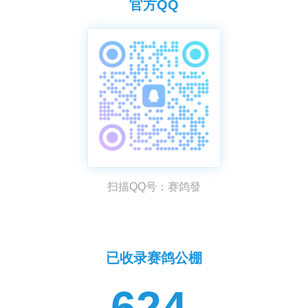
官方QQ
扫描QQ号：赛鸽發
已收录赛鸽公棚
624