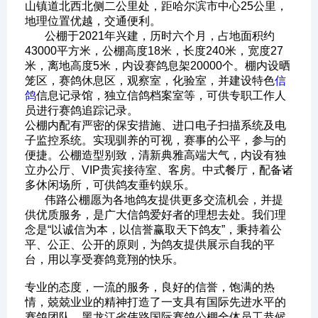
山镇道北西北侧二公里处，距哈尔滨市中心25公里，
地理位置优越，交通便利。
公棚于2021年兴建，历时六个月，占地面积约
43000平方米，公棚高度18米，长度240米，宽度27
米，离地高度5米，内设赛鸽息架20000个。棚内设晒
笼区，赛鸽休息区，观察室，化验室，并建设特色
信
鸽
信息记录馆，独立信鸽档案室等，可供专职工作人
员进行赛鸽追踪记录。
公棚内配有严密的保安措施、进口电子扫描系统及电
子监控系统。实现驯养的可视，赛事的公平，参与的
便捷。公棚造型别致，清新典雅高端大气，内设有独
立办公厅、VIP贵宾接待室、客房。中式餐厅，配备诸
多休闲场所，可供鸽友垂钓娱乐。
伟路公棚愿为各地鸽友提供更多交流机会，并提
供优质服务，是广大信鸽爱好者的理想去处。我们理
念是“以诚信为本，以信誉赢取天下鸽友”，秉持着公
平、公正、公开的原则，为鸽友提供展示自我的平
台，用以享受赛鸽竟翔的快乐。
专业的态度，一流的服务，良好的信誉，饱满的热
情，兢兢业业的精神打造了一支具有国际先进水平的
赛鸽团队。黑龙江省伟路国际赛鸽公棚全体员工恭候