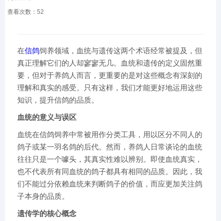
查看次数：
52
在
信鸽
饲养领域，血统与遗传这两个术语经常被提及，但
真正理解它们的人却寥寥无几。血统和遗传的定义固然重
要，但对于养鸽人而言，更重要的是对这些概念有深刻的
理解和真实的感受。只有这样，我们才能更好地运用这些
知识，提升信鸽的品质。
血统的意义与误区
血统在信鸽饲养中常被用作分类工具，用以区分不同人的
鸽子或某一羽名鸽的后代。然而，养鸽人日常谈论的血统
往往只是一个噱头，其真实性难以辨别。即使血统真实，
也不代表所有同血统的鸽子都具有相同的品质。因此，我
们不能过分依赖血统来判断鸽子的价值，而应更加关注鸽
子本身的品质。
遗传学的核心概念