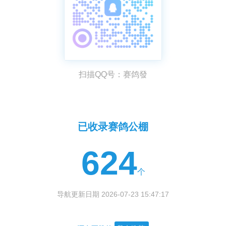
扫描QQ号：赛鸽發
已收录赛鸽公棚
624
个
导航更新日期 2026-07-23 15:47:17