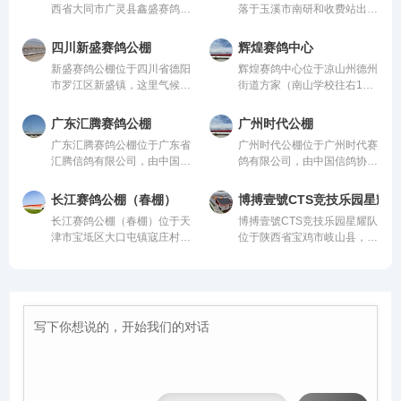
西省大同市广灵县鑫盛赛鸽养
落于玉溪市南研和收费站出口
殖中心，由中国信鸽协会监
10公里玉溪曲陀关检测站
管。该公棚以国际、国内先
内，总占地面积36000平方，
四川新盛赛鸽公棚
辉煌赛鸽中心
进、科学合理的设计方案进行
鸽棚总长168米，高19.8米，
新盛赛鸽公棚位于四川省德阳
辉煌赛鸽中心位于凉山州德州
建设，采用一体化钢架结构，
宽26米；晒棚宽6米，赛鸽用
市罗江区新盛镇，这里气候温
街道方家（南山学校往右1公
公棚长200米，宽28米，高15
餐区宽8米，赛鸽休息区39
润、地势开阔，得天独厚的训
里处），由中国信鸽协会监
米，可容纳20000多羽赛鸽。
间，每间为12米*4.6米，可容
赛环境，是专为广大鸽友打造
管。该公棚以国际、国内先
从配件设施到饲养团队，均达
纳赛鸽24000羽，园区规模位
广东汇腾赛鸽公棚
广州时代公棚
的专业赛鸽竞技平台。公棚总
进、科学合理的设计方案进行
到业内领先水平，为广大鸽友
列云南省前列。
广东汇腾赛鸽公棚位于广东省
广州时代公棚位于广州时代赛
占地面积70余亩，主棚长218
建设，采用一体化钢架结构，
创造一个心神向往的赛鸽净
汇腾信鸽有限公司，由中国信
鸽有限公司，由中国信鸽协会
米、宽28米，可容纳赛鸽2.5
公棚长200米，宽28米，高15
地。
鸽协会监管。该公棚以国际、
监管。该公棚以国际、国内先
万羽左右，棚内设有休息区、
米，可容纳20000多羽赛鸽。
国内先进、科学合理的设计方
进、科学合理的设计方案进行
喂食区和赛飞活动区等。
从配件设施到饲养团队，均达
长江赛鸽公棚（春棚）
博搏壹號CTS竞技乐园星耀队
案进行建设，采用一体化钢架
建设，采用一体化钢架结构，
到业内领先水平，为广大鸽友
长江赛鸽公棚（春棚）位于天
博搏壹號CTS竞技乐园星耀队
结构，公棚长200米，宽28
公棚长200米，宽28米，高15
创造一个心神向往的赛鸽净
津市宝坻区大口屯镇寇庄村西
位于陕西省宝鸡市岐山县，主
米，高15米，可容纳20000多
米，可容纳20000多羽赛鸽。
地。
500米，由中国信鸽协会监
棚长277米，宽27米，地网离
羽赛鸽。从配件设施到饲养团
从配件设施到饲养团队，均达
管。该公棚以国际、国内先
地高5米，面积约7500平方
队，均达到业内领先水平，为
到业内领先水平，为广大鸽友
进、科学合理的设计方案进行
米，栖架3万余个。博搏壹號
广大鸽友创造一个心神向往的
创造一个心神向往的赛鸽净
建设，采用一体化钢架结构，
CTS竞技乐园星耀队赛线，是
赛鸽净地。
地。
公棚长200米，宽28米，高15
陕西东北黄金赛线，决赛司放
米，可容纳20000多羽赛鸽。
地为山西介休一带，放飞点为
从配件设施到饲养团队，均达
丘陵地带，归巢地为平原。正
到业内领先水平，为广大鸽友
常分速1200米/分左右，是非
创造一个心神向往的赛鸽净
常适合赛鸽竞翔的赛线，多重
地。
诚信三公监督管理措施，严厉