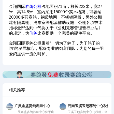
金翔国际
赛鸽公棚
占地面积71亩，棚长222米，宽27
米，高14.8米，室内采用15000个实木栖架，可容纳
20000多羽赛鸽，钢质地网，不锈钢隔板，另外公棚
建有隔离棚、消毒室等配套辅助设施，公棚各项技术
指标全部达到中鸽协关于《公棚竞赛管理暂行办法》
的规定，为
信鸽
比赛提供一个完美的硬件平台。
金翔国际赛鸽公棚秉着“一切为了鸽子，为了鸽子的一
切”的发展核心，配备专业的饲养团队，为您的每一羽
爱鸽提供一流的呵护。
相关推荐
广灵鑫盛赛鸽养殖中心
云南玉溪玉翔赛鸽中心秋棚
广灵鑫盛赛鸽养殖中心位于山
玉溪玉翔赛鸽中心（秋棚）坐