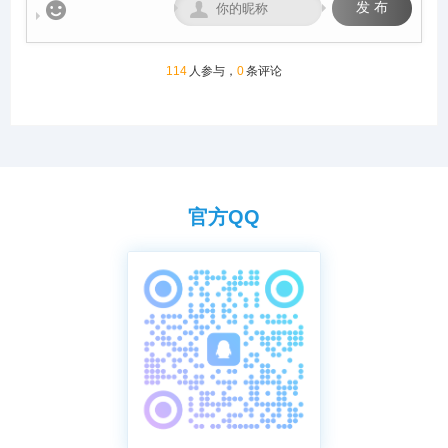


发 布
打击作弊等恶劣行为，维护广
大参赛鸽友的利益。
114
人参与，
0
条评论
官方QQ