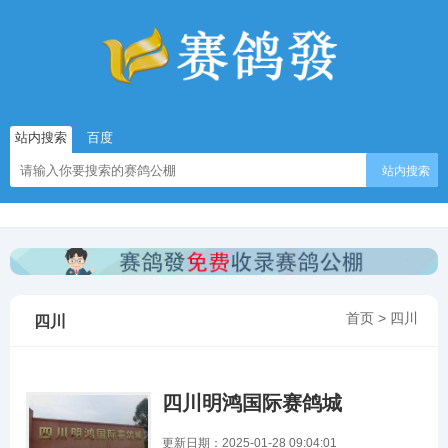
站内搜索
百度
站内搜索
首页
>
四川
四川
四川明鸿国际赛鸽城
更新日期：2025-01-28 09:04:01