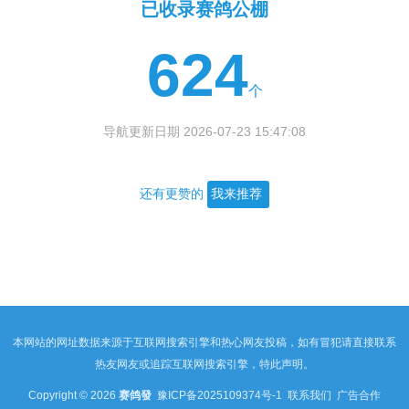
已收录赛鸽公棚
624
个
导航更新日期 2026-07-23 15:47:08
还有更赞的
我来推荐
本网站的网址数据来源于互联网搜索引擎和热心网友投稿，如有冒犯请直接联系
热友网友或追踪互联网搜索引擎，特此声明。
Copyright © 2026
赛鸽發
豫ICP备2025109374号-1
联系我们
广告合作