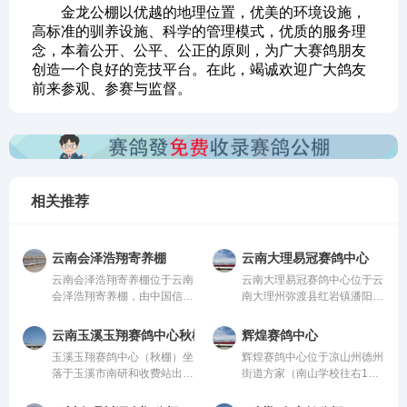
金龙公棚以优越的地理位置，优美的环境设施，
高标准的驯养设施、科学的管理模式，优质的服务理
念，本着公开、公平、公正的原则，为广大赛鸽朋友
创造一个良好的竞技平台。在此，竭诚欢迎广大鸽友
前来参观、参赛与监督。
相关推荐
云南会泽浩翔寄养棚
云南大理易冠赛鸽中心
云南会泽浩翔寄养棚位于云南
云南大理易冠赛鸽中心位于云
会泽浩翔寄养棚，由中国信鸽
南大理州弥渡县红岩镇潘阳
协会监管。该公棚以国际、国
村，由中国信鸽协会监管。该
内先进、科学合理的设计方案
公棚以国际、国内先进、科学
云南玉溪玉翔赛鸽中心秋棚
辉煌赛鸽中心
进行建设，采用一体化钢架结
合理的设计方案进行建设，采
玉溪玉翔赛鸽中心（秋棚）坐
辉煌赛鸽中心位于凉山州德州
构，公棚长200米，宽28米，
用一体化钢架结构，公棚长
落于玉溪市南研和收费站出口
街道方家（南山学校往右1公
高15米，可容纳20000多羽赛
200米，宽28米，高15米，可
10公里玉溪曲陀关检测站
里处），由中国信鸽协会监
鸽。从配件设施到饲养团队，
容纳20000多羽赛鸽。从配件
内，总占地面积36000平方，
管。该公棚以国际、国内先