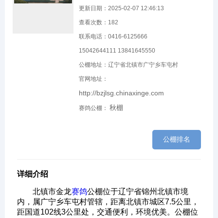
更新日期：2025-02-07 12:46:13
查看次数：
182
联系电话：0416-6125666
15042644111 13841645550
公棚地址：辽宁省北镇市广宁乡车屯村
官网地址：
http://bzjlsg.chinaxinge.com
秋棚
赛鸽公棚：
公棚排名
详细介绍
北镇市金龙
赛鸽
公棚位于辽宁省锦州北镇市境
内，属广宁乡车屯村管辖，距离北镇市城区7.5公里，
距国道102线3公里处，交通便利，环境优美。公棚位