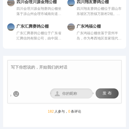
均达到业内领先水平，为广大
设施到饲养团队，均达到业内
四川会理川源金翔公棚
四川翔友赛鸽公棚
鸽棚总长168米，高19.8米，
进、科学合理的设计方案进行
鸽友创造一个心神向往的赛鸽
领先水平，为广大鸽友创造一
四川会理川源金翔赛鸽公棚坐
四川翔友赛鸽公棚位于眉山市
宽26米；晒棚宽6米，赛鸽用
建设，采用一体化钢架结构，
净地。
个心神向往的赛鸽净地。
落于凉山州会理市城南街道五
东坡区万胜镇万新村2组。气
餐区宽8米，赛鸽休息区39
公棚长200米，宽28米，高15
官屯，地处海拔1600米的天
候温润、视野开阔的优质赛鸽
间，每间为12米*4.6米，可容
米，可容纳20000多羽赛鸽。
然氧吧，距城区仅4公里，
竞技核心区域。交通便捷通
纳赛鸽24000羽，园区规模位
从配件设施到饲养团队，均达
广东汇腾赛鸽公棚
广东鸿福公棚
108国道直达，交通便捷。公
达，周边无高大建筑与污染
列云南省前列。
到业内领先水平，为广大鸽友
广东汇腾赛鸽公棚位于广东省
广东鸿福公棚坐落于雷州半
棚周边无高压线遮挡，视野开
源，空气洁净、地势平缓，得
创造一个心神向往的赛鸽净
汇腾信鸽有限公司，由中国信
岛，作为粤西地区首家现代化
阔、生态优越，是赛鸽饲养、
天独厚的自然环境为赛鸽生
地。
鸽协会监管。该公棚以国际、
赛鸽竞翔机构，秉持“专业、
训飞与竞赛的理想之地。致力
长、训养与竞翔提供了理想场
国内先进、科学合理的设计方
公正、透明、卓越”的理念，
打造西南地区赛鸽标杆品牌。
地，是集赛鸽养殖、专业训
案进行建设，采用一体化钢架
志在打造华南地区标杆公棚。
练、赛事举办于一体的现代化
结构，公棚长200米，宽28
公棚硬件设施卓著：占地50
专业公棚。公棚总占地12000
米，高15米，可容纳20000多
亩，鸽舍主体长137米、宽40
多平方米。公棚一字型排列，
羽赛鸽。从配件设施到饲养团
米、高18米，主体鸽舍宏大
能容纳一万五千余羽的赛鸽。
队，均达到业内领先水平，为
且采用抗风结构；创新采用全
赛事运营坚守“公平、公正、
广大鸽友创造一个心神向往的
国首座钢筋混凝土降落台（长
公开”核心原则，打造黄金赛
赛鸽净地。
125米，高12米）；地网高达
线，规划多关阶梯式竞赛体
4.5米，确保干燥通风。我们
系，覆盖200公里至500公里


发 布
致力于以顶级设施与科学管
不同竞翔距离，满足各类参赛
理，为赛鸽提供最佳成长与竞
需求。
技环境，守护每一份托付，成
就每一羽翱翔。
182
人参与，
0
条评论