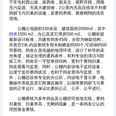
于车屯村西山坡，座西南，面东北，视野开阔，周围
无污染源、无高大建筑物，2公里内无高压线等不利赛
鸽驯飞与归巢的设施，是赛鸽养殖、展翅翱翔的优良
境地。
公棚占地面积100余亩，建筑面积2000m2，其中
鸽舍
1500 m2，办公及其它用房500 m2。 公棚依据
最新设计标准，共建有鸽舍45间，全部为钢架结构，
并悬空2米,内设赛鸽专用木制栖架8500个,可容纳8500
羽赛鸽。鸽舍占居优越的地理环境，设计了科学的采
光角度，保证合理的通风条件，有利专业的清洁与防
疫工作。鸽舍呈一字型单排结构，更利于赛鸽归巢、
鸽友观看与监督。同时，公棚内架设电子监控设备，
以便于监控赛鸽状况，也利于鸽友查询与监督。另
外，公棚还设有专业的办公区，内设电子显示屏，电
脑操作系统及其它附属设施等，以保障赛鸽驯飞与赛
放的正常运行，保证比赛的公正、公开、公平进行。
公棚赛线为多年鸽会及公棚所司放地北线，赛鸽
归巢快、归巢率高，无网鸽现象，是一条鸽友公认的
理想黄金赛线。