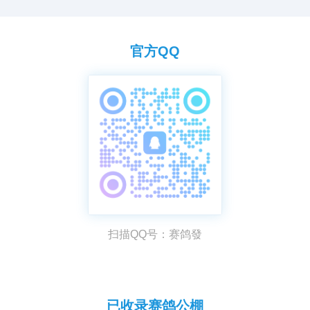
官方QQ
扫描QQ号：赛鸽發
已收录赛鸽公棚