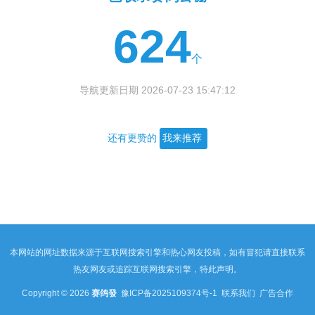
624
个
导航更新日期 2026-07-23 15:47:12
还有更赞的
我来推荐
本网站的网址数据来源于互联网搜索引擎和热心网友投稿，如有冒犯请直接联系
热友网友或追踪互联网搜索引擎，特此声明。
Copyright © 2026
赛鸽發
豫ICP备2025109374号-1
联系我们
广告合作