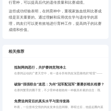
行育种，可以提高后代的遗传质量和比赛成绩。
这些成功经验表明，在鸽育种中，重视家族血统和比赛成
绩是至关重要的。通过理解和应用优生学与遗传学的原
理，鸽友们可以更有效地进行育种工作，提高鸽子的比赛
成绩和价值。
相关推荐
抵制网鸽恶行，共护赛鸽竞翔净土
在赛鸽运动的广袤天空中，有一道令所有鸽友深恶痛绝的“暗雷”——
网鸽。这种在赛鸽归巢必经之路上私设捕鸟粘网、恶意截留参赛信鸽
的行径，不仅践踏了体育竞技的公平底线，更在情理与法律的双重维
破除“强强联合”迷思：为何“冠军配冠军”屡屡折戟长程赛？
度上被严厉禁止。
在赛鸽繁育的圈子里，不少育种者都抱有一种极其朴素的信念：既
然“强者恒强”，那么让两只冠军鸽相配，理应能诞生出青出于蓝的超
级战将。在他们的惯性思维中，父母双方均已用赛绩证明了自己的巅
免费送鸽背后的真实水平与宣传套路
峰实力，子代自然应当集齐双方优势。可惜事与愿违，现实往往会给
昨夜，一位曾有交情的鸽友发来信息闲聊。寒暄过后，他提起圈内某
这种盲目自信当头棒喝。那些头顶“双冠”光环的幼鸽，在面对300公里