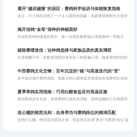
位“名家”，对其推崇备至。据他描述，这位名家套路清奇：将鸽子免
级别的短程较量时或许还能凭借天赋一骑绝尘，可一旦被送上500公
费提供给鸽友交费参赛，唯一的要求就是把获奖的鸽子拍回来。鸽友
里决赛的征途，往往如同泥牛入海，再无归期。为何看似完美的“双
避开“越训越慢”的误区：赛鸽科学短训与体能恢复指南
劝我也效仿此法，多送免费鸽子让他人试验，以此扩大知名度，让更
冠”组合会落得如此尴尬的境地？
近日，不少鸽友反映了一个令人困惑的现象：自家赛鸽明明天天坚持
多人体验自家鸽系的实力。他甚至提到，有人用该名家的鸽子在寄养
训练，归巢速度却越来越慢。以前进行短距离训放时，鸽子总是早早
棚狂揽千万奖金，公棚赛事同样表现优异。
归巢，如今鸽主自己都到家许久了，依然有部分赛鸽在空中徘徊。详
揭开信鸽“金母”保种的神秘面纱
细了解其训练日志后不难发现，问题并非鸽子退步了，而是训练“过了
在信鸽育种的漫漫长路中，每一位鸽友都梦寐以求能拥有一羽真正
头”。
的“金母”。所谓金母，即那种无论与哪羽雄鸽配对，都能飞出好成绩
的超级种雌。然而，打江山易，守江山难。面对一羽可遇不可求的金
破除赛绩迷信：论种鸽选择与家族品质的真实博弈
母，如何科学地保住其优良基因，形成稳定的品系，成为了育种工作
在养鸽圈子中，多数竞翔爱好者存在一种普遍心理：随着养鸽时间的
的核心难题。保种不仅需要独到的眼光，更需要科学的方法与严苛的
推移和对赛事的投入加深，大家在做种鸽的选择上往往极度依赖赛
淘汰机制。
绩。特别是对于那些征战赛场多年的鸽友而言，自家连续飞出高位名
中西赛鸽文化交锋：百年沉淀的“稳”与高速迭代的“变”
次的鸽子，往往是做种的首选。部分要求更为严苛的玩家，甚至非飞
多年踏访海外赛鸽强国，我最大的心愿便是亲身感知各地赛鸽文化的
过前三名或连续多站前十名的鸽子不用，他们认为只有这样的鸽子做
脉搏。在反复穿梭于中西赛场之后，我深刻体会到，两者间的差异宛
种才让人心里有底。
如鸿沟，但若要寻找那个最核心的分水岭，非“赛制”莫属。
夏季养鸽实用指南：巧用白醋食盐应对高温应激
赛鸽养殖全年无休，育雏季的忙碌尚未消散，选鸽送棚的工作接踵而
至，转眼间便迎来了夏季换羽的关键时期。进入盛夏，高温闷热的环
境导致赛鸽体内水分代谢加速，不少鸽友发现爱鸽常出现精神萎靡、
送公棚的致胜法则：自身养功与赛鸽段位的精准匹配
食欲减退、胃肠功能紊乱等问题。面对这些困扰，许多人既担心用药
交鸽打公棚，绝非盲目跟风之举，而是鸽主自身“养功”与赛鸽“段位”及
影响换羽进程，又渴望找到安全无副作用的解决方案。其实，厨房中
公棚赛线环境相互契合的精准博弈。只有当自身的饲养水平与赛鸽的
常见的白醋与食盐，正是应对高温应激的天然良方。
真实潜力相匹配，且与公棚赛道完美对接时，才能在激烈的大赛中脱
颖而出。