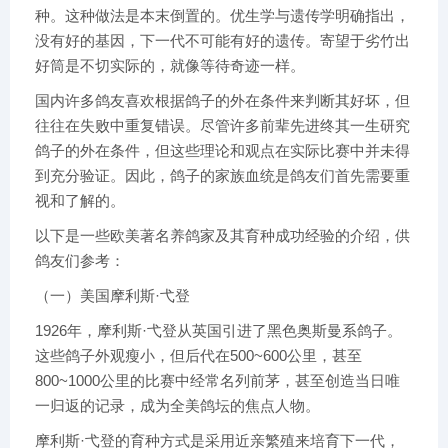
种。这种做法是本末倒置的。优生学与遗传学明确指出，
没有好的基因，下一代不可能有好的遗传。寄望于劣竹出
好筒是不切实际的，就像等待奇迹一样。
国内许多鸽友喜欢根据鸽子的外在条件来判断其好坏，但
往往在失败中重复错误。尽管许多前辈先进终其一生研究
鸽子的外在条件，但这些理论和观点在实际比赛中并未得
到充分验证。因此，鸽子的家族血统是鸽友们首先需要重
视和了解的。
以下是一些欧美著名养鸽家及其育种成功经验的介绍，供
鸽友们参考：
（一）美国摩利斯·弋登
1926年，摩利斯·弋登从英国引进了黑色奥斯曼系鸽子。
这些鸽子外观瘦小，但后代在500~600公里，甚至
800~1000公里的比赛中经常名列前茅，甚至创造当日唯
一归返的记录，成为全美鸽坛的焦点人物。
摩利斯·弋登的育种方式是采用近亲繁殖来培育下一代，