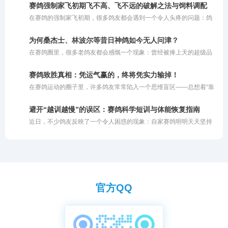
研超出自身脑力和体能极限的繁杂办法。其实不然，这里所说的“技
里决赛的征途，往往如同泥牛入海，再无归期。为何看似完美的“双
赛鸽强制家飞初期飞不高、飞不远的破解之法与饲料调配
巧”，更多是指一种**“四两拨千斤”的智慧与策略**。对于年长的鸽友
冠”组合会落得如此尴尬的境地？
在赛鸽的强制家飞初期，很多鸽友都会遇到一个令人头疼的问题：鸽
而言，由于精力和体能的限制，养鸽方式理应顺势而为，巧妙借力。
子飞不起来或者飞不高。其实，这种现象通常由几个关键因素交织而
成：一是夏季高温炎热；二是赛鸽的气囊功能尚未完全打开；三是鸽
为何桑杰士、林波尔等昔日神鸽如今无人问津？
子之前没有经历过高强度的飞行训练，体能储备不足。
在赛鸽圈里，很多老鸽友都会感慨一个现象：曾经被捧上天的超级品
系，如今似乎很少有人提及了。桑杰士是超级好的鸽子，林波尔也是
不可多得的快速鸽，但是为什么现在没人提了呢？这背后折射出的，
赛鸽致胜真相：凭运气赢的，终将凭实力输掉！
其实是赛鸽市场残酷的商业运作规律。
在赛鸽运动的圈子里，许多鸽友常常陷入一个思维盲区——总想着“靠
运气赢钱”。然而现实往往是冰冷且残酷的：你凭借好运气赢来的奖
金，最终一定会因为自身实力不足而亏出去。简而言之，即便你的鸽
避开“越训越慢”的误区：赛鸽科学短训与体能恢复指南
子偶然飞出了好成绩，但如果你自身的养鸽水平和综合实力不够，很
近日，不少鸽友反映了一个令人困惑的现象：自家赛鸽明明天天坚持
容易在后续的比赛中赔回去。一味依赖运气去打比赛，注定无法在这
训练，归巢速度却越来越慢。以前进行短距离训放时，鸽子总是早早
个圈子里长久立足。
归巢，如今鸽主自己都到家许久了，依然有部分赛鸽在空中徘徊。详
细了解其训练日志后不难发现，问题并非鸽子退步了，而是训练“过了
头”。
官方QQ