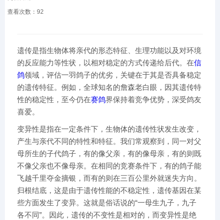
查看次数：
92
遗传是指生物体将亲代的形态特征、生理功能以及对环境
的反应能力等性状，以相对稳定的方式传递给后代。在
信
鸽
领域，评估一羽鸽子的优劣，关键在于其是否具备稳定
的遗传特征。例如，全球知名的詹森老白眼，因其遗传特
性的稳定性，至今仍在
赛鸽
界保持着竞争优势，深受鸽友
喜爱。
变异性是指在一定条件下，生物体的遗传性状发生改变，
产生与亲代不同的特性和特征。我们常观察到，同一对父
母所生的子代鸽子，有的像父亲，有的像母亲，有的则既
不像父亲也不像母亲。在相同的竞赛条件下，有的鸽子能
飞越千里夺金摘银，而有的则在三百公里外就迷失方向。
归根结底，这是由于遗传性能的不稳定性，遗传基因在某
些方面发生了变异。这就是俗话说的“一母生九子，九子
各不同”。因此，遗传的不变性是相对的，而变异性是绝