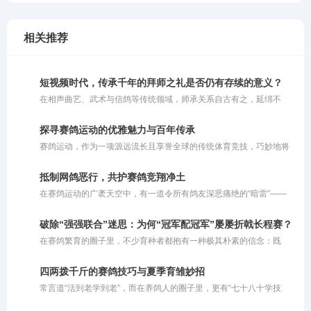
相关推荐
短视频时代，传承千年的拜师之礼是否仍有存续的意义？
在相声曲艺、武术与信鸽等传统领域，师承关系自古有之，延绵不
绝。人们常谈起谁是谁的徒弟，谁是谁的师父，这一条条师承脉络交
织出了一张清晰的技艺传承图谱。然而，置身于瞬息万变的短视频时
探寻赛鸽运动的优雅魅力与百年传承
代，当基础知识与技艺获取变得触手可得，一个引人深思的问题浮出
赛鸽运动，作为一项源远流长且享誉全球的传统体育竞技，巧妙地将
水面：如今，我们还需要拜师吗？
人类的智慧与鸽子的毅力融为一体。这项运动并非单纯依靠瞬间的爆
发力定胜负，而是对鸽子与生俱来的归巢本能、持久耐力以及精准方
抵制网鸽恶行，共护赛鸽竞翔净土
向感的深度考量。同时，它也是一场考验鸽主科学饲养与训练策略的
在赛鸽运动的广袤天空中，有一道令所有鸽友深恶痛绝的“暗雷”——
综合较量，完美诠释了人与自然和谐共舞的竞技美学。在现代竞翔体
网鸽。这种在赛鸽归巢必经之路上私设捕鸟粘网、恶意截留参赛信鸽
系中，赛鸽运动更是将生物学原理与体育实践深度结合，成为了集毅
的行径，不仅践踏了体育竞技的公平底线，更在情理与法律的双重维
力、智慧与团队协作于一体的优雅盛会。
破除“强强联合”迷思：为何“冠军配冠军”屡屡折戟长程赛？
度上被严厉禁止。
在赛鸽繁育的圈子里，不少育种者都抱有一种极其朴素的信念：既
然“强者恒强”，那么让两只冠军鸽相配，理应能诞生出青出于蓝的超
级战将。在他们的惯性思维中，父母双方均已用赛绩证明了自己的巅
四两拨千斤的赛鸽技巧与夏季育雏妙招
峰实力，子代自然应当集齐双方优势。可惜事与愿违，现实往往会给
常言道“活到老学到老”，而在养鸽人的圈子里，更有“七十八十学技
这种盲目自信当头棒喝。那些头顶“双冠”光环的幼鸽，在面对300公里
巧”的说法。对于这句老话，大家容易产生误解，以为它要求老人去钻
级别的短程较量时或许还能凭借天赋一骑绝尘，可一旦被送上500公