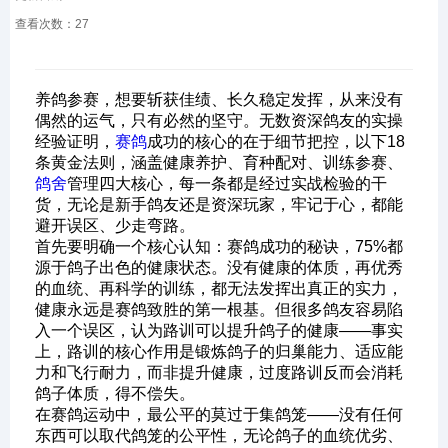
查看次数：
27
养鸽参赛，想要斩获佳绩、长久稳定发挥，从来没有
偶然的运气，只有必然的坚守。无数资深鸽友的实操
经验证明，
赛鸽
成功的核心的在于细节把控，以下18
条黄金法则，涵盖健康养护、育种配对、训练参赛、
鸽舍
管理四大核心，每一条都是经过实战检验的干
货，无论是新手鸽友还是资深玩家，牢记于心，都能
避开误区、少走弯路。
首先要明确一个核心认知：赛鸽成功的秘诀，75%都
源于鸽子出色的健康状态。没有健康的体质，再优秀
的血统、再科学的训练，都无法发挥出真正的实力，
健康永远是赛鸽致胜的第一根基。但很多鸽友容易陷
入一个误区，认为路训可以提升鸽子的健康——事实
上，路训的核心作用是锻炼鸽子的归巢能力、适应能
力和飞行耐力，而非提升健康，过度路训反而会消耗
鸽子体质，得不偿失。
在赛鸽运动中，最公平的莫过于集鸽笼——没有任何
东西可以取代鸽笼的公平性，无论鸽子的血统优劣、