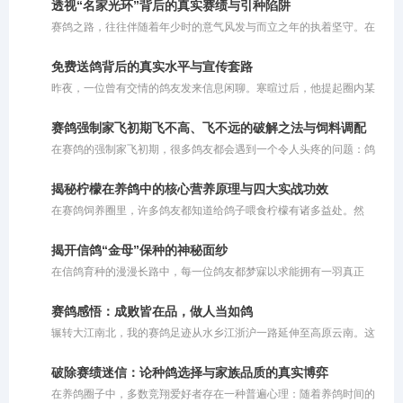
透视“名家光环”背后的真实赛绩与引种陷阱
向感的深度考量。同时，它也是一场考验鸽主科学饲养与训练策略的
赛鸽之路，往往伴随着年少时的意气风发与而立之年的执着坚守。在
综合较量，完美诠释了人与自然和谐共舞的竞技美学。在现代竞翔体
这条充满未知与挑战的旅程中，有人凭借坚韧与运气实现了命运的逆
系中，赛鸽运动更是将生物学原理与体育实践深度结合，成为了集毅
袭，甚至从月薪五千的普通人摇身一变成为身价百万的养殖基地老
力、智慧与团队协作于一体的优雅盛会。
免费送鸽背后的真实水平与宣传套路
板。这些真实的成功案例，无疑给广大养鸽人注入了一剂强心针。然
昨夜，一位曾有交情的鸽友发来信息闲聊。寒暄过后，他提起圈内某
而，随着赛鸽运动的商业化，圈子里也滋生出诸多乱象。昨晚，一位
位“名家”，对其推崇备至。据他描述，这位名家套路清奇：将鸽子免
曾有交集的鸽友发来信息，向我极力推崇某位“赛鸽名家”，称其不仅
费提供给鸽友交费参赛，唯一的要求就是把获奖的鸽子拍回来。鸽友
鸽子飞得好，还独创了一套“免费让别人交费参赛，再拍回奖鸽”的运
赛鸽强制家飞初期飞不高、飞不远的破解之法与饲料调配
劝我也效仿此法，多送免费鸽子让他人试验，以此扩大知名度，让更
营模式。这番话不禁让我陷入深思：在这层耀眼的名家光环背后，究
在赛鸽的强制家飞初期，很多鸽友都会遇到一个令人头疼的问题：鸽
多人体验自家鸽系的实力。他甚至提到，有人用该名家的鸽子在寄养
竟隐藏着多少真实实力与宣传套
子飞不起来或者飞不高。其实，这种现象通常由几个关键因素交织而
棚狂揽千万奖金，公棚赛事同样表现优异。
成：一是夏季高温炎热；二是赛鸽的气囊功能尚未完全打开；三是鸽
揭秘柠檬在养鸽中的核心营养原理与四大实战功效
子之前没有经历过高强度的飞行训练，体能储备不足。
在赛鸽饲养圈里，许多鸽友都知道给鸽子喂食柠檬有诸多益处。然
而，大多数人的操作往往仅停留在切片泡水或挤汁兑饮的初级阶段。
这种粗放的投喂方式未能充分挖掘柠檬的潜藏价值。柠檬之所以在禽
揭开信鸽“金母”保种的神秘面纱
类养殖中备受推崇，背后有着扎实的营养学支撑。若不明就里地盲目
在信鸽育种的漫漫长路中，每一位鸽友都梦寐以求能拥有一羽真正
使用，不仅会白白浪费优质资源的核心功效，甚至可能因浓度过高或
的“金母”。所谓金母，即那种无论与哪羽雄鸽配对，都能飞出好成绩
投喂不当而伤及鸽子的嗉囊与肠道。今天我们就深度剖析柠檬成为赛
的超级种雌。然而，打江山易，守江山难。面对一羽可遇不可求的金
鸽天然保健圣品的核心有效成分与作用机理，助你科学养鸽。
赛鸽感悟：成败皆在品，做人当如鸽
母，如何科学地保住其优良基因，形成稳定的品系，成为了育种工作
辗转大江南北，我的赛鸽足迹从水乡江浙沪一路延伸至高原云南。这
的核心难题。保种不仅需要独到的眼光，更需要科学的方法与严苛的
一路走来，领略了各异的风土人情，也尝遍了赛场上的胜负酸甜。当
淘汰机制。
繁华落尽，静心沉思，最深的感触凝成了一句大实话：鸽子这生灵，
破除赛绩迷信：论种鸽选择与家族品质的真实博弈
能飞就是硬道理。有些鸽子外表再光鲜亮丽，羽质顺滑、体态优美，
在养鸽圈子中，多数竞翔爱好者存在一种普遍心理：随着养鸽时间的
一旦踏上公棚的赛飞征程，若是缺乏那种与生俱来的竞翔能力，也是