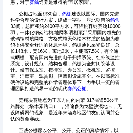
患，对于
赛鸽
饲养是难得的“宜居家园”。
公棚占地面积30亩，
鸽棚
建设以国际、国内先进
科学合理的设计方案，建成一字型，座北朝南的
鸽舍
33间，总面积约2400平方米，可轻松容纳赛鸽10000
羽，一体化钢架结构,地网和晒棚顶部采用国内领先的
玻璃钢材质网格，方格式纯天然松木材质的栖架为赛
鸽提供安全舒适的休息环境，鸽棚通风采光良好、总
长148米，宽16米，离地2米，主棚高7.5米，有全通
式晒棚，配有国内先进的电子扫描系统、红外线监控
系统，设计规范，结构合理，鸽棚为全封闭院落设
计。设有保卫室、接待室、办公室、微机室、监控
室、消毒室、观赏棚、隔离棚设施齐全。在以高标准
硬件设施和完整的科学管理体系下，力争以一流的管
理团队打造鸽界一流的现代
赛鸽公棚
。
竞翔决赛地点为正东方向的内蒙 317省道50公里
路牌处（塔木素路口） ，沿途多为戈壁沙漠地带，无
设障碍网鸽现象，是近年来酒嘉地区鸽友们认同并公
认的黄金赛线。
至诚公棚愿以公平、公开、公正的真挚情怀，以