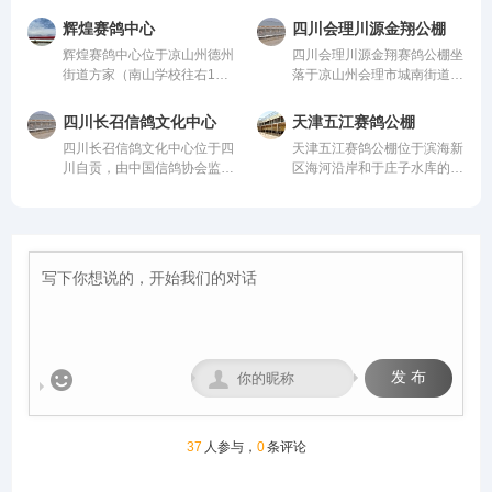
村，由中国信鸽协会监管。该
信鸽协会监管。该公棚以国
米，可容纳20000多羽赛鸽。
米，高15米，可容纳20000多
公棚以国际、国内先进、科学
际、国内先进、科学合理的设
从配件设施到饲养团队，均达
羽赛鸽。从配件设施到饲养团
辉煌赛鸽中心
四川会理川源金翔公棚
合理的设计方案进行建设，采
计方案进行建设，采用一体化
到业内领先水平，为广大鸽友
队，均达到业内领先水平，为
辉煌赛鸽中心位于凉山州德州
四川会理川源金翔赛鸽公棚坐
用一体化钢架结构，公棚长
钢架结构，公棚长200米，宽
创造一个心神向往的赛鸽净
广大鸽友创造一个心神向往的
街道方家（南山学校往右1公
落于凉山州会理市城南街道五
200米，宽28米，高15米，可
28米，高15米，可容纳
地。
赛鸽净地。
里处），由中国信鸽协会监
官屯，地处海拔1600米的天
容纳20000多羽赛鸽。从配件
20000多羽赛鸽。从配件设施
管。该公棚以国际、国内先
然氧吧，距城区仅4公里，
设施到饲养团队，均达到业内
到饲养团队，均达到业内领先
四川长召信鸽文化中心
天津五江赛鸽公棚
进、科学合理的设计方案进行
108国道直达，交通便捷。公
领先水平，为广大鸽友创造一
水平，为广大鸽友创造一个心
四川长召信鸽文化中心位于四
天津五江赛鸽公棚位于滨海新
建设，采用一体化钢架结构，
棚周边无高压线遮挡，视野开
个心神向往的赛鸽净地。
神向往的赛鸽净地。
川自贡，由中国信鸽协会监
区海河沿岸和于庄子水库的生
公棚长200米，宽28米，高15
阔、生态优越，是赛鸽饲养、
管。该公棚以国际、国内先
态廊道地带的天津江盛源休闲
米，可容纳20000多羽赛鸽。
训飞与竞赛的理想之地。致力
进、科学合理的设计方案进行
农业生态园内，占地300亩，
从配件设施到饲养团队，均达
打造西南地区赛鸽标杆品牌。
建设，采用一体化钢架结构，
其中公棚占地80亩。地理位
到业内领先水平，为广大鸽友
公棚长200米，宽28米，高15
置得天独厚，是滨海新区范围
创造一个心神向往的赛鸽净
米，可容纳20000多羽赛鸽。
内最适合信鸽饲养、比赛的场
地。
从配件设施到饲养团队，均达
所。
到业内领先水平，为广大鸽友
创造一个心神向往的赛鸽净
地。


发 布
37
人参与，
0
条评论