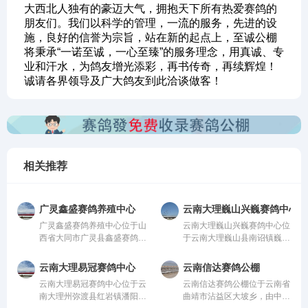
大西北人独有的豪迈大气，拥抱天下所有热爱赛鸽的
朋友们。我们以科学的管理，一流的服务，先进的设
施，良好的信誉为宗旨，站在新的起点上，至诚公棚
将秉承“一诺至诚，一心至臻”的服务理念，用真诚、专
业和汗水，为鸽友增光添彩，再书传奇，再续辉煌！
诚请各界领导及广大鸽友到此洽谈做客！
相关推荐
广灵鑫盛赛鸽养殖中心
云南大理巍山兴巍赛鸽中心
广灵鑫盛赛鸽养殖中心位于山
云南大理巍山兴巍赛鸽中心位
西省大同市广灵县鑫盛赛鸽养
于云南大理巍山县南诏镇巍山
殖中心，由中国信鸽协会监
县现代农业科技园，由中国信
管。该公棚以国际、国内先
鸽协会监管。该公棚以国际、
云南大理易冠赛鸽中心
云南信达赛鸽公棚
进、科学合理的设计方案进行
国内先进、科学合理的设计方
云南大理易冠赛鸽中心位于云
云南信达赛鸽公棚位于云南省
建设，采用一体化钢架结构，
案进行建设，采用一体化钢架
南大理州弥渡县红岩镇潘阳
曲靖市沾益区大坡乡，由中国
公棚长200米，宽28米，高15
结构，公棚长200米，宽28