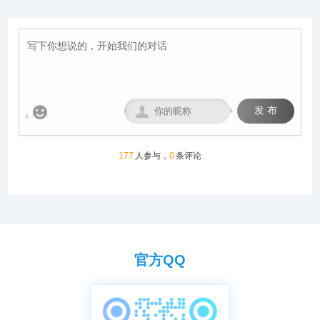
喂食区和赛飞活动区等。
善”的发展理念。控股多家实
达，周边无高大建筑与污染
建设，采用一体化钢架结构，
体公司，资金实力雄厚，为广
源，空气洁净、地势平缓，得
公棚长200米，宽28米，高15
大鸽友竞翔比赛坐拥强大后
天独厚的自然环境为赛鸽生
米，可容纳20000多羽赛鸽。
盾！
长、训养与竞翔提供了理想场
从配件设施到饲养团队，均达
地，是集赛鸽养殖、专业训
到业内领先水平，为广大鸽友
练、赛事举办于一体的现代化
创造一个心神向往的赛鸽净
专业公棚。公棚总占地12000
地。
多平方米。公棚一字型排列，


发 布
能容纳一万五千余羽的赛鸽。
赛事运营坚守“公平、公正、
公开”核心原则，打造黄金赛
线，规划多关阶梯式竞赛体
177
人参与，
0
条评论
系，覆盖200公里至500公里
不同竞翔距离，满足各类参赛
需求。
官方QQ