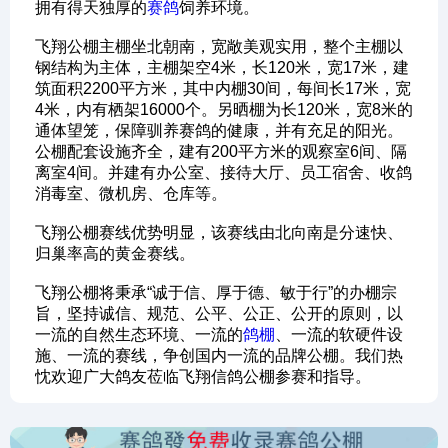
拥有得天独厚的
赛鸽
饲养环境。
飞翔公棚主棚坐北朝南，宽敞美观实用，整个主棚以
钢结构为主体，主棚架空4米，长120米，宽17米，建
筑面积2200平方米，其中内棚30间，每间长17米，宽
4米，内有栖架16000个。另晒棚为长120米，宽8米的
通体望笼，保障驯养赛鸽的健康，并有充足的阳光。
公棚配套设施齐全，建有200平方米的观察室6间、隔
离室4间。并建有办公室、接待大厅、员工宿舍、收鸽
消毒室、微机房、仓库等。
飞翔公棚赛线优势明显，该赛线由北向南是分速快、
归巢率高的黄金赛线。
飞翔公棚将秉承“诚于信、厚于德、敏于行”的办棚宗
旨，坚持诚信、规范、公平、公正、公开的原则，以
一流的自然生态环境、一流的
鸽棚
、一流的软硬件设
施、一流的赛线，争创国内一流的品牌公棚。我们热
忱欢迎广大鸽友莅临飞翔信鸽公棚参赛和指导。