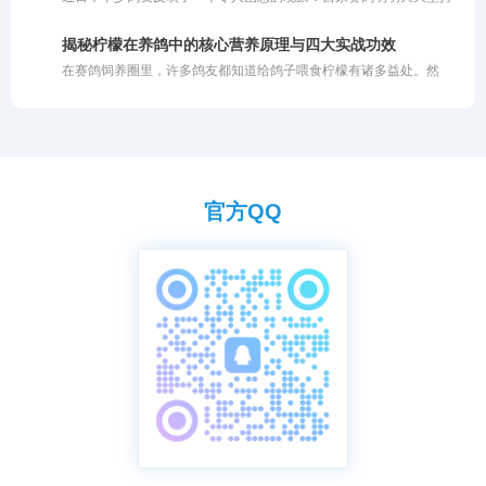
容易在后续的比赛中赔回去。一味依赖运气去打比赛，注定无法在这
训练，归巢速度却越来越慢。以前进行短距离训放时，鸽子总是早早
个圈子里长久立足。
归巢，如今鸽主自己都到家许久了，依然有部分赛鸽在空中徘徊。详
揭秘柠檬在养鸽中的核心营养原理与四大实战功效
细了解其训练日志后不难发现，问题并非鸽子退步了，而是训练“过了
在赛鸽饲养圈里，许多鸽友都知道给鸽子喂食柠檬有诸多益处。然
头”。
而，大多数人的操作往往仅停留在切片泡水或挤汁兑饮的初级阶段。
这种粗放的投喂方式未能充分挖掘柠檬的潜藏价值。柠檬之所以在禽
类养殖中备受推崇，背后有着扎实的营养学支撑。若不明就里地盲目
使用，不仅会白白浪费优质资源的核心功效，甚至可能因浓度过高或
投喂不当而伤及鸽子的嗉囊与肠道。今天我们就深度剖析柠檬成为赛
鸽天然保健圣品的核心有效成分与作用机理，助你科学养鸽。
官方QQ