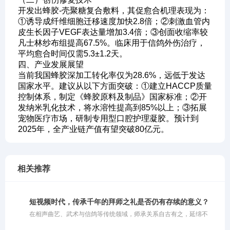
开发出蜂胶-壳聚糖复合敷料，其促愈合机理表现为：
①诱导成纤维细胞迁移速度加快2.8倍；②刺激血管内
皮生长因子VEGF表达量增加3.4倍；③创面收缩率较
凡士林纱布组提高67.5%。临床用于信鸽外伤治疗，
平均愈合时间仅需5.3±1.2天。
四、产业发展展望
当前我国蜂胶深加工转化率仅为28.6%，远低于发达
国家水平。建议从以下方面突破：①建立HACCP质量
控制体系，制定《蜂胶原料及制品》国家标准；②开
发纳米乳化技术，将水溶性提高到85%以上；③拓展
宠物医疗市场，研制专用型口腔护理凝胶。预计到
2025年，全产业链产值有望突破80亿元。
相关推荐
短视频时代，传承千年的拜师之礼是否仍有存续的意义？
在相声曲艺、武术与信鸽等传统领域，师承关系自古有之，延绵不
绝。人们常谈起谁是谁的徒弟，谁是谁的师父，这一条条师承脉络交