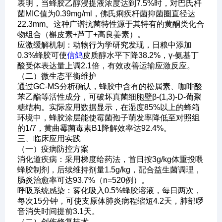
表明，当蜂胶乙醇浸提液浓度达到7.5%时，对巴氏杆
菌MIC值为0.39mg/ml，佛氏痢疾杆菌抑菌圈直径达
22.3mm。这种广谱抗菌特性源于其特有的黄酮类化合
物组合（槲皮素+芦丁+高良姜素）。
应激缓解机制：动物行为学研究发现，日粮中添加
0.3%蜂胶可使
信鸽
皮质醇水平下降38.2%，γ-氨基丁
酸受体表达量上调2.1倍，有效改善运输应激反应。
（二）微生态平衡维护
通过GC-MS分析确认，蜂胶中含有的松属素、咖啡酸
苯乙酯等活性成分，可破坏真菌细胞壁β-(1,3)-D-葡聚
糖结构。实际应用数据显示，在湿度85%以上的蜂箱
环境中，蜂胶涂层能使霉菌孢子萌发率降低至对照组
的1/7，黄曲霉菌毒素B1降解效率达92.4%。
三、临床应用实践
（一）疫病防控方案
消化道疾病：采用梯度给药法，首日按3g/kg体重投喂
蜂胶制剂，后续维持剂量1.5g/kg，配合益生菌调理，
肠炎治愈率可达93.7%（n=520例）。
呼吸系统感染：雾化吸入0.5%蜂胶溶液，每日两次，
每次15分钟，可使支原体肺炎病程缩短4.2天，肺部啰
音消失时间提前3.1天。
（二）创伤修复技术