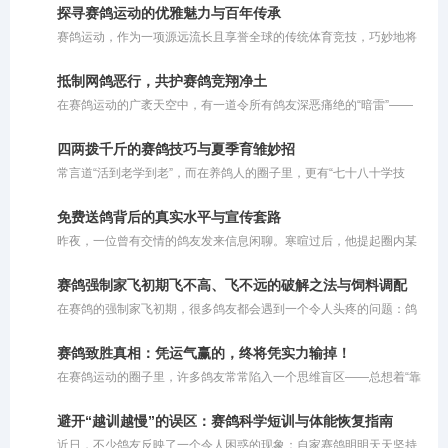
织出了一张清晰的技艺传承图谱。然而，置身于瞬息万变的短视频时
探寻赛鸽运动的优雅魅力与百年传承
代，当基础知识与技艺获取变得触手可得，一个引人深思的问题浮出
赛鸽运动，作为一项源远流长且享誉全球的传统体育竞技，巧妙地将
水面：如今，我们还需要拜师吗？
人类的智慧与鸽子的毅力融为一体。这项运动并非单纯依靠瞬间的爆
发力定胜负，而是对鸽子与生俱来的归巢本能、持久耐力以及精准方
抵制网鸽恶行，共护赛鸽竞翔净土
向感的深度考量。同时，它也是一场考验鸽主科学饲养与训练策略的
在赛鸽运动的广袤天空中，有一道令所有鸽友深恶痛绝的“暗雷”——
综合较量，完美诠释了人与自然和谐共舞的竞技美学。在现代竞翔体
网鸽。这种在赛鸽归巢必经之路上私设捕鸟粘网、恶意截留参赛信鸽
系中，赛鸽运动更是将生物学原理与体育实践深度结合，成为了集毅
的行径，不仅践踏了体育竞技的公平底线，更在情理与法律的双重维
力、智慧与团队协作于一体的优雅盛会。
四两拨千斤的赛鸽技巧与夏季育雏妙招
度上被严厉禁止。
常言道“活到老学到老”，而在养鸽人的圈子里，更有“七十八十学技
巧”的说法。对于这句老话，大家容易产生误解，以为它要求老人去钻
研超出自身脑力和体能极限的繁杂办法。其实不然，这里所说的“技
免费送鸽背后的真实水平与宣传套路
巧”，更多是指一种**“四两拨千斤”的智慧与策略**。对于年长的鸽友
昨夜，一位曾有交情的鸽友发来信息闲聊。寒暄过后，他提起圈内某
而言，由于精力和体能的限制，养鸽方式理应顺势而为，巧妙借力。
位“名家”，对其推崇备至。据他描述，这位名家套路清奇：将鸽子免
费提供给鸽友交费参赛，唯一的要求就是把获奖的鸽子拍回来。鸽友
赛鸽强制家飞初期飞不高、飞不远的破解之法与饲料调配
劝我也效仿此法，多送免费鸽子让他人试验，以此扩大知名度，让更
在赛鸽的强制家飞初期，很多鸽友都会遇到一个令人头疼的问题：鸽
多人体验自家鸽系的实力。他甚至提到，有人用该名家的鸽子在寄养
子飞不起来或者飞不高。其实，这种现象通常由几个关键因素交织而
棚狂揽千万奖金，公棚赛事同样表现优异。
成：一是夏季高温炎热；二是赛鸽的气囊功能尚未完全打开；三是鸽
赛鸽致胜真相：凭运气赢的，终将凭实力输掉！
子之前没有经历过高强度的飞行训练，体能储备不足。
在赛鸽运动的圈子里，许多鸽友常常陷入一个思维盲区——总想着“靠
运气赢钱”。然而现实往往是冰冷且残酷的：你凭借好运气赢来的奖
金，最终一定会因为自身实力不足而亏出去。简而言之，即便你的鸽
避开“越训越慢”的误区：赛鸽科学短训与体能恢复指南
子偶然飞出了好成绩，但如果你自身的养鸽水平和综合实力不够，很
近日，不少鸽友反映了一个令人困惑的现象：自家赛鸽明明天天坚持