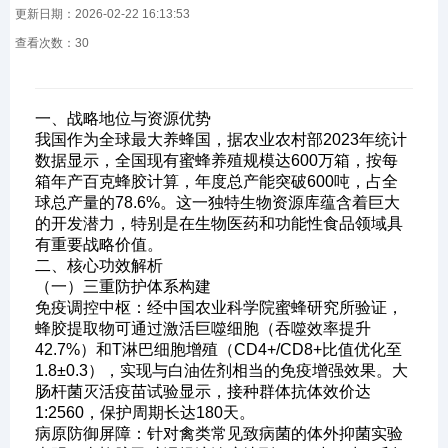
更新日期：2026-02-22 16:13:53
查看次数：
30
一、战略地位与资源优势
我国作为全球最大养蜂国，据农业农村部2023年统计
数据显示，全国现有蜜蜂养殖规模达600万箱，按每
箱年产百克蜂胶计算，年度总产能突破600吨，占全
球总产量的78.6%。这一独特生物资源库蕴含着巨大
的开发潜力，特别是在生物医药和功能性食品领域具
有重要战略价值。
二、核心功效解析
（一）三重防护体系构建
免疫调控中枢：经中国农业科学院蜜蜂研究所验证，
蜂胶提取物可通过激活巨噬细胞（吞噬效率提升
42.7%）和T淋巴细胞增殖（CD4+/CD8+比值优化至
1.8±0.3），实现与白油佐剂相当的免疫增强效果。大
肠杆菌灭活疫苗试验显示，接种群体抗体效价达
1:2560，保护周期长达180天。
病原防御屏障：针对禽类常见致病菌的体外抑菌实验