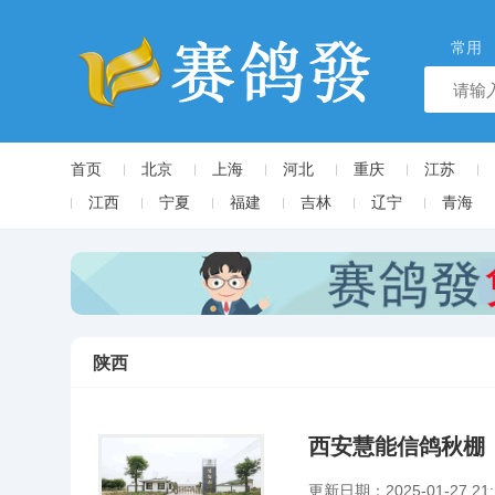
常用
首页
北京
上海
河北
重庆
江苏
江西
宁夏
福建
吉林
辽宁
青海
陕西
西安慧能信鸽秋棚
更新日期：2025-01-27 21: