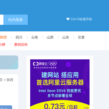
Ctrl+D收藏导航
站内搜索
陕西
四川
云南
山西
山东
甘肃
行榜
赛鸽百科
页
>
陕西