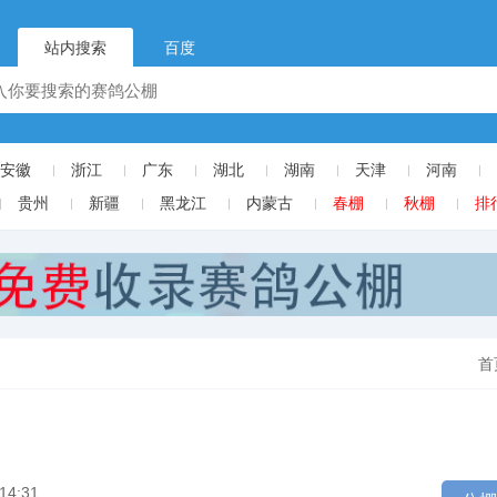
站内搜索
百度
安徽
浙江
广东
湖北
湖南
天津
河南
贵州
新疆
黑龙江
内蒙古
春棚
秋棚
排
首
14:31