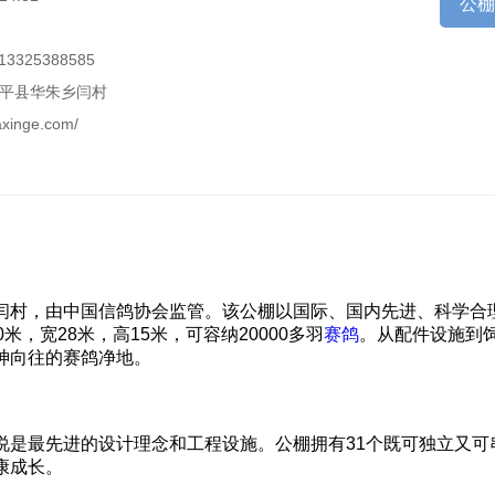
公
3325388585
平县华朱乡闫村
naxinge.com/
闫村，由中国信鸽协会监管。该公棚以国际、国内先进、科学合
，宽28米，高15米，可容纳20000多羽
赛鸽
。从配件设施到
神向往的赛鸽净地。
说是最先进的设计理念和工程设施。公棚拥有31个既可独立又可
康成长。