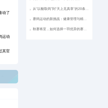
从“以貌取鸽”到“天上见真章”的20条实战心得
推动了
赛鸽运动的新挑战：健康管理与精准配对
秋赛将至，如何选择一羽优异的赛鸽参赛？
鸽运动
过其官