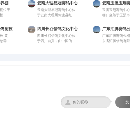
寄养棚
云南大理易冠赛鸽中心
云南玉溪玉翔
棚位于
云南大理易冠赛鸽中心位
玉溪玉翔赛鸽中
棚，由
于云南大理州弥渡县红岩
棚）坐落于玉溪
。该公
镇潘阳村，由中国信鸽协
收费站出口10公
进、科
会监管。该公棚以国际、
陀关检测站内，
信鸽竞技园
四川长召信鸽文化中心
广东汇腾赛鸽
进行建
国内先进、科学合理的设
积36000平方，
长-黄
四川长召信鸽文化中心位
广东汇腾赛鸽公
架结
计方案进行建设，采用一
168米，高19.8
慈善爱
于四川自贡，由中国信鸽
东省汇腾信鸽有
，宽28
体化钢架结构，公棚长
米；晒棚宽6米，
者，曾
协会监管。该公棚以国
由中国信鸽协会
容纳
200米，宽28米，高15
区宽8米，赛鸽休
坚先进个
际、国内先进、科学合理
公棚以国际、国
。从配件
米，可容纳20000多羽赛
间，每间为12米*4
材料能
的设计方案进行建设，采
科学合理的设计
均达到
鸽。从配件设施到饲养团
可容纳赛鸽2400
养生酒
用一体化钢架结构，公棚
建设，采用一体
广大鸽
队，均达到业内领先水
区规模位列云南
心板块
长200米，宽28米，高15
构，公棚长200米
往的赛
平，为广大鸽友创造一个
。始终
米，可容纳20000多羽赛
米，高15米，可
心神向往的赛鸽净地。
、共享、
鸽。从配件设施到饲养团
20000多羽赛鸽
。控股多
队，均达到业内领先水
设施到饲养团队
实力雄
平，为广大鸽友创造一个
业内领先水平，
翔比赛
心神向往的赛鸽净地。
友创造一个心神
鸽净地。

发