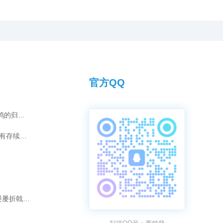
官方QQ
灰雄“汤姆”的夺冠传奇：爱情如何化为赛鸽的归巢引擎？
短视频时代，传承千年的拜师之礼是否仍有存续的意义？
破除“强强联合”迷思：为何“冠军配冠军”屡屡折戟长程赛？