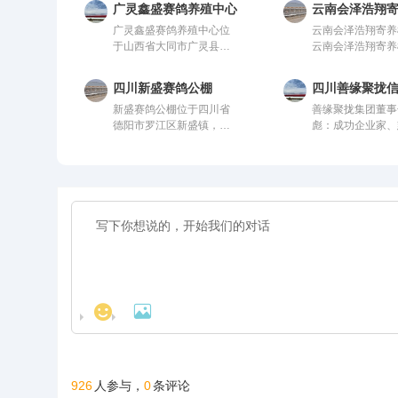
广灵鑫盛赛鸽养殖中心
云南会泽浩翔
广灵鑫盛赛鸽养殖中心位
云南会泽浩翔寄养
于山西省大同市广灵县鑫
云南会泽浩翔寄养
盛赛鸽养殖中心，由中国
中国信鸽协会监管
信鸽协会监管。该公棚以
棚以国际、国内先
四川新盛赛鸽公棚
四川善缘聚拢
国际、国内先进、科学合
学合理的设计方案
新盛赛鸽公棚位于四川省
善缘聚拢集团董事
理的设计方案进行建设，
设，采用一体化钢
德阳市罗江区新盛镇，这
彪：成功企业家、
采用一体化钢架结构，公
构，公棚长200米
里气候温润、地势开阔，
心人士、信鸽爱好
棚长200米，宽28米，高
米，高15米，可
得天独厚的训赛环境，是
获评“四川脱贫攻
15米，可容纳20000多羽
20000多羽赛鸽
专为广大鸽友打造的专业
人”。旗下拥有新
赛鸽。从配件设施到饲养
设施到饲养团队，
赛鸽竞技平台。公棚总占
源、 医疗健康、
团队，均达到业内领先水
业内领先水平，为
地面积70余亩，主棚长
业、信鸽竞技为核
平，为广大鸽友创造一个
友创造一个心神向
218米、宽28米，可容纳
的多元化控股企业
心神向往的赛鸽净地。
鸽净地。
赛鸽2.5万羽左右，棚内设
坚持“绿色、科技
有休息区、喂食区和赛飞
慈善”的发展理念
活动区等。
家实体公司，资金
厚，为广大鸽友竞
坐拥强大后盾！


926
0
人参与，
条评论