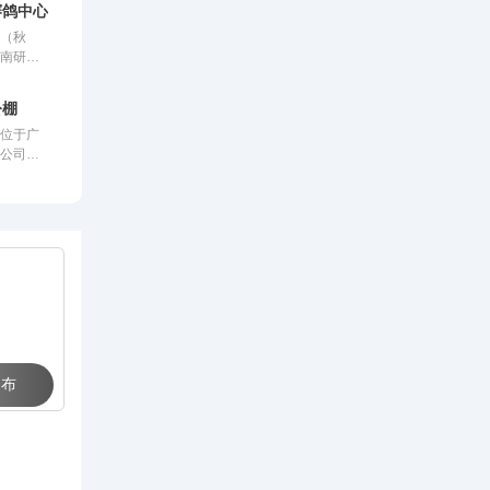
赛鸽中心秋棚
心（秋
市南研和
里玉溪曲
总占地面
公棚
鸽棚总长
棚位于广
米，宽26
限公司，
赛鸽用餐
监管。该
息区39
内先进、
.6米，
方案进行
0羽，园
化钢架结
省前列。
，宽28
容纳
。从配件
，均达到
为广大鸽
向往的赛
 布