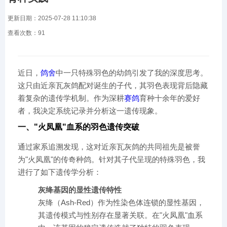
更新日期：2025-07-28 11:10:38
查看次数：
91
近日，
鸽舍
中一只特殊羽色的幼鸽引发了我的深度思考。
这只由近亲瓦灰鸽配对诞生的子代，其羽色表现背后隐藏
着复杂的遗传学机制。作为深耕
赛鸽
育种十余年的爱好
者，我决定系统记录并分析这一遗传现象。
一、"火凤凰"血系的羽色遗传突破
通过家系追溯发现，这对近亲瓦灰鸽的共同祖先是被誉
为"火凤凰"的传奇种鸽。针对其子代呈现的特殊羽色，我
进行了如下遗传学分析：
​灰绛基因的显性遗传特性​
灰绛（Ash-Red）作为性染色体连锁的显性基因，
其遗传模式与性别存在显著关联。在"火凤凰"血系