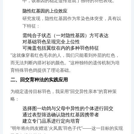
中，该基因的稳定遗传造就了独特的羽色表现。
​隐性红基因的上位效应​
研究发现，隐性红基因作为常染色体突变，具有以
下特征：
需纯合子状态（一对隐性基因）方可表达
对基础羽色呈现完全上位性
可掩盖包括翼纹在内的多种羽色特征
"这就像穿着红色毛衣的人，我们只能看到外层的红色，
而无法判断内搭衬衫的颜色。"这种独特的遗传机制为培
育特殊羽色鸽提供了理论基础。
二、回交育种法的实践应用
为稳定遗传目标羽色，我采用"回交异性亲本"的育种策
略：
选择图一幼鸽与父母中异性的个体进行回交
通过表型筛选确认隐性红基因携带者
建立专门品系进行定向培育
"明年将向鸽友赠送'火凤凰'羽色子代"——这一目标的实现