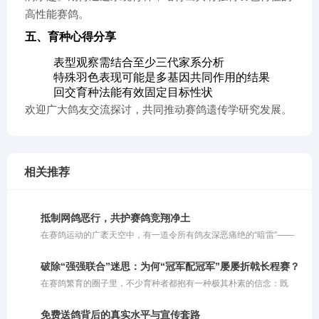
高性能赛鸽。
五、育种心得分享
表型观察需结合至少三代家系分析
特殊羽色表现可能是多基因共同作用的结果
回交育种法能有效固定目标性状
欢迎广大鸽友交流探讨，共同推动赛鸽遗传学研究发展。
相关推荐
抵制网鸽恶行，共护赛鸽竞翔净土
在赛鸽运动的广袤天空中，有一道令所有鸽友深恶痛绝的“暗雷”——
网鸽。这种在赛鸽归巢必经之路上私设捕鸟粘网、恶意截留参赛信鸽
的行径，不仅践踏了体育竞技的公平底线，更在情理与法律的双重维
破除“强强联合”迷思：为何“冠军配冠军”屡屡折戟长程赛？
度上被严厉禁止。
在赛鸽繁育的圈子里，不少育种者都抱有一种极其朴素的信念：既
然“强者恒强”，那么让两只冠军鸽相配，理应能诞生出青出于蓝的超
级战将。在他们的惯性思维中，父母双方均已用赛绩证明了自己的巅
免费送鸽背后的真实水平与宣传套路