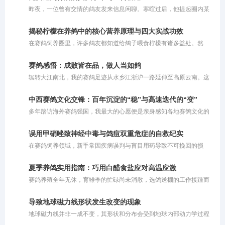
峰实力，子代自然应当集齐双方优势。可惜事与愿违，现实往往会给
昨夜，一位曾有交情的鸽友发来信息闲聊。寒暄过后，他提起圈内某
这种盲目自信当头棒喝。那些头顶“双冠”光环的幼鸽，在面对300公里
位“名家”，对其推崇备至。据他描述，这位名家套路清奇：将鸽子免
级别的短程较量时或许还能凭借天赋一骑绝尘，可一旦被送上500公
费提供给鸽友交费参赛，唯一的要求就是把获奖的鸽子拍回来。鸽友
里决赛的征途，往往如同泥牛入海，再无归期。为何看似完美的“双
揭秘柠檬在养鸽中的核心营养原理与四大实战功效
劝我也效仿此法，多送免费鸽子让他人试验，以此扩大知名度，让更
冠”组合会落得如此尴尬的境地？
在赛鸽饲养圈里，许多鸽友都知道给鸽子喂食柠檬有诸多益处。然
多人体验自家鸽系的实力。他甚至提到，有人用该名家的鸽子在寄养
而，大多数人的操作往往仅停留在切片泡水或挤汁兑饮的初级阶段。
棚狂揽千万奖金，公棚赛事同样表现优异。
这种粗放的投喂方式未能充分挖掘柠檬的潜藏价值。柠檬之所以在禽
赛鸽感悟：成败皆在品，做人当如鸽
类养殖中备受推崇，背后有着扎实的营养学支撑。若不明就里地盲目
辗转大江南北，我的赛鸽足迹从水乡江浙沪一路延伸至高原云南。这
使用，不仅会白白浪费优质资源的核心功效，甚至可能因浓度过高或
一路走来，领略了各异的风土人情，也尝遍了赛场上的胜负酸甜。当
投喂不当而伤及鸽子的嗉囊与肠道。今天我们就深度剖析柠檬成为赛
繁华落尽，静心沉思，最深的感触凝成了一句大实话：鸽子这生灵，
鸽天然保健圣品的核心有效成分与作用机理，助你科学养鸽。
中西赛鸽文化交锋：百年沉淀的“稳”与高速迭代的“变”
能飞就是硬道理。有些鸽子外表再光鲜亮丽，羽质顺滑、体态优美，
多年踏访海外赛鸽强国，我最大的心愿便是亲身感知各地赛鸽文化的
一旦踏上公棚的赛飞征程，若是缺乏那种与生俱来的竞翔能力，也是
脉搏。在反复穿梭于中西赛场之后，我深刻体会到，两者间的差异宛
徒有其表。对于不能飞的鸽子，再美也毫无价值。说到底，养鸽比拼
如鸿沟，但若要寻找那个最核心的分水岭，非“赛制”莫属。
的还是血统底蕴与家族传承。
误用甲硝唑致神经中毒与鸽痘双重危症的自救纪实
在赛鸽饲养领域，新手常因疾病误判与盲目用药导致不可挽回的损
失。2026年7月，笔者在引种名血子代赛鸽时，亲历了一起因误诊鸽
痘并过量投喂甲硝唑引发的神经中毒危机。通过及时调整策略，采取
夏季养鸽实用指南：巧用白醋食盐应对高温应激
阶梯式温和排毒与神经修复方案，最终帮助赛鸽奇迹般康复。本文将
赛鸽养殖全年无休，育雏季的忙碌尚未消散，选鸽送棚的工作接踵而
复盘整个发病与救治过程，探讨鸽痘病理及安全防控经验，为广大鸽
至，转眼间便迎来了夏季换羽的关键时期。进入盛夏，高温闷热的环
友提供真实可落地的临床参考。
境导致赛鸽体内水分代谢加速，不少鸽友发现爱鸽常出现精神萎靡、
导致地球磁力线形状发生改变的现象
食欲减退、胃肠功能紊乱等问题。面对这些困扰，许多人既担心用药
地球磁力线并非一成不变，其形状和分布会受到地球内部动力学过程
影响换羽进程，又渴望找到安全无副作用的解决方案。其实，厨房中
以及外部空间环境的共同影响。根据搜索结果，导致地球磁力线形状
常见的白醋与食盐，正是应对高温应激的天然良方。