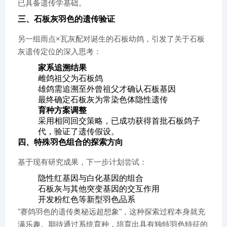
已具备遗传学基础。
三、石板灰羽色的遗传验证
另一组雨点×瓦灰配对诞生的石板幼鸽，引发了关于石板
灰遗传定位的深入思考：
​家系追溯结果​
雌鸽祖父为石板鸽
雄鸽需追溯至外曾祖父才确认石板基因
最终确定石板灰为常染色体隐性遗传
​育种方案调整​
采用相同回交策略，已成功获得首批石板鸽子
代，验证了遗传假设。
四、特殊羽色组合的探索方向
基于现有研究成果，下一步计划尝试：
隐性红基因与白化基因的组合
石板灰与其他突变基因的交互作用
开发粉红色等新型羽色品系
"赛鸽羽色的遗传奥秘远超想象"，这种探索过程本身就充
满乐趣。期待通过系统育种，培育出具有独特羽色特征的