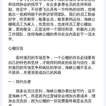
和信鸽协会的指导下，在众多参赛会员的支持和鼓
励、肯定中，不但赛飞出具有一方特色的信鸽，也锤
炼出一批精明能干的养训管理团队。我们的员工勤奋
好学，吃苦耐劳，敬重会员，敬畏赛鸽运动。海峡公
棚视员工为家人，负责担当，也使得员工爱公棚如
家，爱岗敬业，正是这样一个团结和谐、积极向上的
工作团队，使得海峡公棚的养功在业内直处于一流水
平。
公棚宗旨
面对激烈的市场竞争，一个公棚的存在必须要有
自己的特色和坚持，才能得到鸽友的欢迎与信任，面
对激烈的市场竞争和疯狂的举动，海峡公棚不盲从、
不跟风，并逐渐形成自己的风格
一：简约办赛
很多会员注意到，海峡公棚办赛比较节约，这不
是海峡小气，而是因为过度铺张会增加办赛成本，增
加会员负担，因为公棚的一切花费最终都是会员买
单。