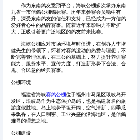
作为东南鸽友竞翔平台，海峡公棚多次承办东南
九省一市信鸽公棚锦标赛。历年来参赛会员稳中有
升，深受东南鸽友的信任和支持，已经成为一方信鸽
爱好者心中的品牌赛事。随着近年来影响力不断扩
大，正吸引着更广泛地区的鸽友前来比赛。
海峡公棚应对市场环境与时俱进，在创办人李培
健先生的带领下，怀着对赛鸽运动的热爱与理想，不
断完善管理体系，在三公的基础上，努力提升养训赛
能力、服务水平、宣传力度，打造新形势下合法、合
规、合民意的经典赛事。
公棚环境
福建省海峡
赛鸽公棚
位于福州市马尾区琅岐岛开
发区，琅岐岛作为生态保护岛屿，也是福建著名的旅
游度假胜地。岛上地势平坦开阔，空气清新，四季瓜
果飘香，在人口稠密、工业兴盛的沿海地区，是信鸽
难寻的理想之地。
公棚建设