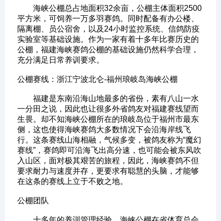
海峡公棚总占地面积32余亩，公棚主体面积2500
平方米，可饲养一万多羽赛鸽。同时配备有办公楼、
隔离棚、员公宿舍，以及24小时监控系统、信鸽防疫
实验室等基础设施。作为一家有着十多年比赛历史的
公棚，福建海峡赛鸽公棚的基础设施仍然科学合理，
充分满足日常养训要求。
公棚赛线：浙江宁波北仑-福州琅岐岛海峡公棚
福建是东南沿海山地最多的省份，素有八山一水
一分田之说，因此也让很多外省鸽友对福建赛线望而
生畏。却不知海峡公棚所在的琅岐岛位于福州市最东
侧，这也使得海峡赛鸽大多数情况下会沿海岸线飞
行。这条赛线山海相融，气候多变，被鸽友称为“魔幻
赛线”，赛鸽即可沿海飞出高分速，也可能会被东风吹
入山区，面对极其艰苦的旅程，因此，海峡赛鸽不但
要求耐力与速度并存，更要求有聪慧的头脑，才能够
在这条的赛线上立于不败之地。
公棚团队
十多年的养训管理经验，海峡公棚在省体育总会