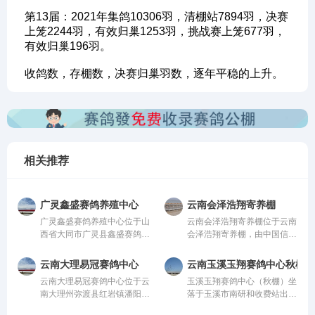
第13届：2021年集鸽10306羽，清棚站7894羽，决赛
上笼2244羽，有效归巢1253羽，挑战赛上笼677羽，
有效归巢196羽。
收鸽数，存棚数，决赛归巢羽数，逐年平稳的上升。
相关推荐
广灵鑫盛赛鸽养殖中心
云南会泽浩翔寄养棚
广灵鑫盛赛鸽养殖中心位于山
云南会泽浩翔寄养棚位于云南
西省大同市广灵县鑫盛赛鸽养
会泽浩翔寄养棚，由中国信鸽
殖中心，由中国信鸽协会监
协会监管。该公棚以国际、国
管。该公棚以国际、国内先
内先进、科学合理的设计方案
云南大理易冠赛鸽中心
云南玉溪玉翔赛鸽中心秋棚
进、科学合理的设计方案进行
进行建设，采用一体化钢架结
云南大理易冠赛鸽中心位于云
玉溪玉翔赛鸽中心（秋棚）坐
建设，采用一体化钢架结构，
构，公棚长200米，宽28米，
南大理州弥渡县红岩镇潘阳
落于玉溪市南研和收费站出口
公棚长200米，宽28米，高15
高15米，可容纳20000多羽赛
村，由中国信鸽协会监管。该
10公里玉溪曲陀关检测站
米，可容纳20000多羽赛鸽。
鸽。从配件设施到饲养团队，