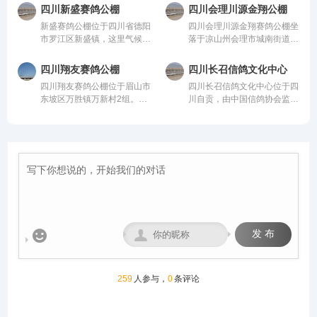
公棚以国际、国内先进、科学
内，总占地面积36000平方，
从配件设施到饲养团队，均达
均达到业内领先水平，为广大
四川新盛赛鸽公棚
四川会理川源金翔公棚
合理的设计方案进行建设，采
鸽棚总长168米，高19.8米，
到业内领先水平，为广大鸽友
鸽友创造一个心神向往的赛鸽
新盛赛鸽公棚位于四川省德阳
四川会理川源金翔赛鸽公棚坐
用一体化钢架结构，公棚长
宽26米；晒棚宽6米，赛鸽用
创造一个心神向往的赛鸽净
净地。
市罗江区新盛镇，这里气候温
落于凉山州会理市城南街道五
200米，宽28米，高15米，可
餐区宽8米，赛鸽休息区39
地。
润、地势开阔，得天独厚的训
官屯，地处海拔1600米的天
容纳20000多羽赛鸽。从配件
间，每间为12米*4.6米，可容
赛环境，是专为广大鸽友打造
然氧吧，距城区仅4公里，
设施到饲养团队，均达到业内
纳赛鸽24000羽，园区规模位
四川翔友赛鸽公棚
四川长召信鸽文化中心
的专业赛鸽竞技平台。公棚总
108国道直达，交通便捷。公
领先水平，为广大鸽友创造一
列云南省前列。
四川翔友赛鸽公棚位于眉山市
四川长召信鸽文化中心位于四
占地面积70余亩，主棚长218
棚周边无高压线遮挡，视野开
个心神向往的赛鸽净地。
东坡区万胜镇万新村2组。气
川自贡，由中国信鸽协会监
米、宽28米，可容纳赛鸽2.5
阔、生态优越，是赛鸽饲养、
候温润、视野开阔的优质赛鸽
管。该公棚以国际、国内先
万羽左右，棚内设有休息区、
训飞与竞赛的理想之地。致力
竞技核心区域。交通便捷通
进、科学合理的设计方案进行
喂食区和赛飞活动区等。
打造西南地区赛鸽标杆品牌。
达，周边无高大建筑与污染
建设，采用一体化钢架结构，
源，空气洁净、地势平缓，得
公棚长200米，宽28米，高15
天独厚的自然环境为赛鸽生
米，可容纳20000多羽赛鸽。
长、训养与竞翔提供了理想场
从配件设施到饲养团队，均达
地，是集赛鸽养殖、专业训
到业内领先水平，为广大鸽友
练、赛事举办于一体的现代化
创造一个心神向往的赛鸽净
专业公棚。公棚总占地12000
地。
多平方米。公棚一字型排列，


发 布
能容纳一万五千余羽的赛鸽。
赛事运营坚守“公平、公正、
公开”核心原则，打造黄金赛
线，规划多关阶梯式竞赛体
259
人参与，
0
条评论
系，覆盖200公里至500公里
不同竞翔距离，满足各类参赛
需求。