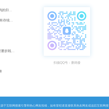
灰雄“汤姆”的夺冠传奇：爱情如何化为赛鸽的归巢引擎？
短视频时代，传承千年的拜师之礼是否仍有存续的意义？
破除“强强联合”迷思：为何“冠军配冠军”屡屡折戟长程赛？
扫描QQ号：赛鸽發
阱
来源于互联网搜索引擎和热心网友投稿，如有冒犯请直接联系热友网友或追踪互联网搜