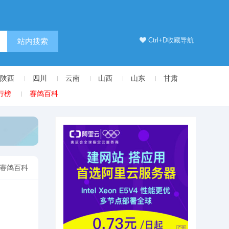
Ctrl+D收藏导航
站内搜索
陕西
四川
云南
山西
山东
甘肃
行榜
赛鸽百科
赛鸽百科