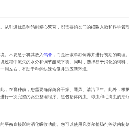
要。从引进优良种鸽到精心繁育，都需要鸽友们的细致入微和科学管
。
环境。不要急于将其放入
鸽舍
，而是应该单独饲养并进行初期的调理
环境过程中流失的水分和调节酸碱平衡。同时，选择易于消化的饲料
续一周左右，有助于种鸽快速恢复并适应新环境。
因此，在育种前，您需要确保鸽舍干燥、通风、清洁卫生。此外，根
月进行一次完整的驱虫整理程序。这包括体内虫、球虫和毛滴虫的治
。
菌的平衡直接影响消化吸收功能。您可以使用凡赛尔整肠剂等活菌制