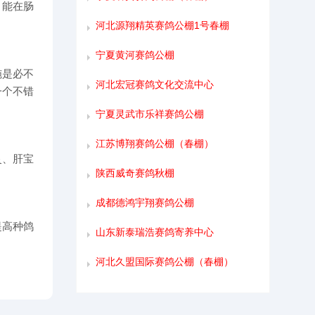
，能在肠
河北源翔精英赛鸽公棚1号春棚
宁夏黄河赛鸽公棚
施是必不
河北宏冠赛鸽文化交流中心
一个不错
宁夏灵武市乐祥赛鸽公棚
江苏博翔赛鸽公棚（春棚）
灵、肝宝
陕西威奇赛鸽秋棚
成都德鸿宇翔赛鸽公棚
提高种鸽
山东新泰瑞浩赛鸽寄养中心
河北久盟国际赛鸽公棚（春棚）