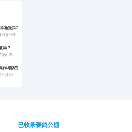
冠军配冠军”屡屡折戟长程赛？
都抱有一种
，那么让两
于蓝的超级
破局？
双方均已用
下蛋的问
自然应当集
出现了失
往往会给这
导致其繁殖
冠”光环的
操作与防范实践
想要让雌鸽
较量时或许
绝对是让广
换毛模式，
上500公
为一种烈性
命，必须采
，再无归
率极高，一
对这一问题
落得如此尴
，还会严重
育能力。因
障鸽群健康
已收录赛鸽公棚