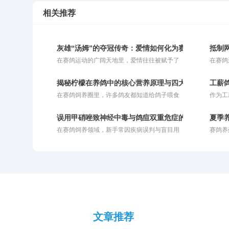
相关推荐
灰雄“汤姆”的夺冠传奇：爱情如何化为赛鸽的归巢引擎
抵制
在赛鸽运动的广阔天地里，爱情往往被赋予了
在赛鸽
超越浪漫的现实意义。对于人类而言，爱情或
深恶痛
许能成为奋进的动力，也或许让人迷失方向；
必经之
揭秘柠檬在养鸽中的核心营养原理与四大实战功效
工薪
而对于赛鸽来说，爱情恰恰是它们冲破云霄、
的行径
在赛鸽饲养圈里，许多鸽友都知道给鸽子喂食
作为工
拼命飞回巢穴的最强引擎。在比利时鸽界备受
在情理
柠檬有诸多益处。然而，大多数人的操作往往
同样的
推崇的“鳏夫制”比赛策略中，正是对伴侣那份
仅停留在切片泡水或挤汁兑饮的初级阶段。这
全家老
深深的眷恋，被巧妙地转化为了赛场上锐不可
误用甲硝唑致神经中毒与鸽痘双重危症的自救纪实
夏季
种粗放的投喂方式未能充分挖掘柠檬的潜藏价
数化作
当的归巢渴望。
在赛鸽饲养领域，新手常因疾病误判与盲目用
赛鸽养
值。柠檬之所以在禽类养殖中备受推崇，背后
们这群
药导致不可挽回的损失。2026年7月，笔者在
选鸽送
有着扎实的营养学支撑。若不明就里地盲目使
续两三
引种名血子代赛鸽时，亲历了一起因误诊鸽痘
季换羽
用，不仅会白白浪费优质资源的核心功效，甚
恐怕也
并过量投喂甲硝唑引发的神经中毒危机。通过
境导致
至可能因浓度过高或投喂不当而伤及鸽子的嗉
及时调整策略，采取阶梯式温和排毒与神经修
爱鸽常
囊与肠道。今天我们就深度剖析柠檬成为赛鸽
复方案，最终帮助赛鸽奇迹般康复。本文将复
乱等问
天然保健圣品的核心有效成分与作用机理，助
盘整个发病与救治过程，探讨鸽痘病理及安全
影响换
你科学养鸽。
防控经验，为广大鸽友提供真实可落地的临床
决方案
参考。
是应对
文章推荐