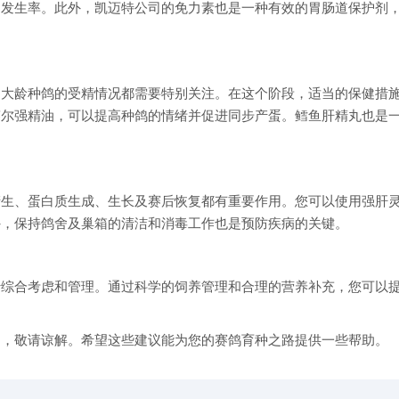
的发生率。此外，凯迈特公司的免力素也是一种有效的胃肠道保护剂
和大龄种鸽的受精情况都需要特别关注。在这个阶段，适当的保健措
赛尔强精油，可以提高种鸽的情绪并促进同步产蛋。鳕鱼肝精丸也是
产生、蛋白质生成、生长及赛后恢复都有重要作用。您可以使用强肝
外，保持鸽舍及巢箱的清洁和消毒工作也是预防疾病的关键。
行综合考虑和管理。通过科学的饲养管理和合理的营养补充，您可以
。
处，敬请谅解。希望这些建议能为您的赛鸽育种之路提供一些帮助。