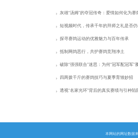
探寻赛鸽运动的优雅魅力与百年传承
抵制网鸽恶行，共护赛鸽竞翔净土
四两拨千斤的赛鸽技巧与夏季育雏妙招
透视“名家光环”背后的真实赛绩与引种陷
本网站的网址数据