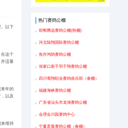
热门赛鸽公棚
理。以下
邯郸腾远赛鸽公棚(秋棚)
河北陆翔国际赛鸽公棚
。在这个
焦作鸿鹄赛鸽公棚
，并适量
张家口新千羽千翔赛鸽公棚
四川蜀翔职业赛鸽俱乐部（春棚）
据来年的
福建海峡赛鸽公棚
疗，以及
广东省汕头市龙湖赛鸽公棚
会理会川园赛鸽中心
剂来维持
宁夏君翼赛鸽公棚（春棚）